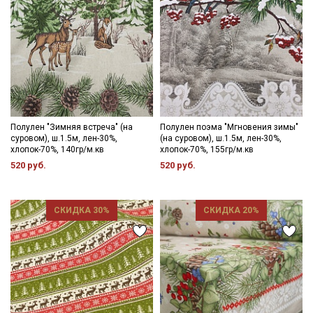
Полулен "Зимняя встреча" (на
Полулен поэма "Мгновения зимы"
суровом), ш.1.5м, лен-30%,
(на суровом), ш.1.5м, лен-30%,
хлопок-70%, 140гр/м.кв
хлопок-70%, 155гр/м.кв
520 руб.
520 руб.
СКИДКА 30%
СКИДКА 20%