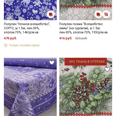
Мы публикуем здесь дополнительные
промокоды и скидки до 30% на узкие
категории тканей
Полулен "Ночное волшебство",
Полулен поэма "Волшебство
СОРТ2, ш.1.5м, лен-30%,
зимы" (на суровом), ш.1.5м,
Электронная почта
хлопок-70%, 146гр/м.кв
лен-30%, хлопок-70%, 155гр/м.кв
470 руб.
416 руб.
520 руб.
Только онлайн-заказ
Подписаться
- 30% ТКАНЬ В ОТРЕЗАХ
Ознакомлен(а) с
Политикой обработки персональных
данных
и даю
Согласие на обработку персональных
данных
Даю
Согласие на получение рекламных и
информационных рассылок