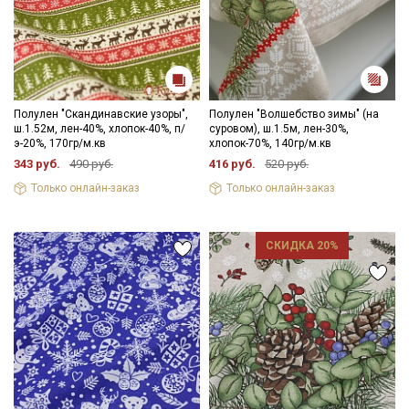
Полулен "Скандинавские узоры",
Полулен "Волшебство зимы" (на
ш.1.52м, лен-40%, хлопок-40%, п/
суровом), ш.1.5м, лен-30%,
э-20%, 170гр/м.кв
хлопок-70%, 140гр/м.кв
343 руб.
490 руб.
416 руб.
520 руб.
Только онлайн-заказ
Только онлайн-заказ
СКИДКА 20%
Секретная рассылка от Купава