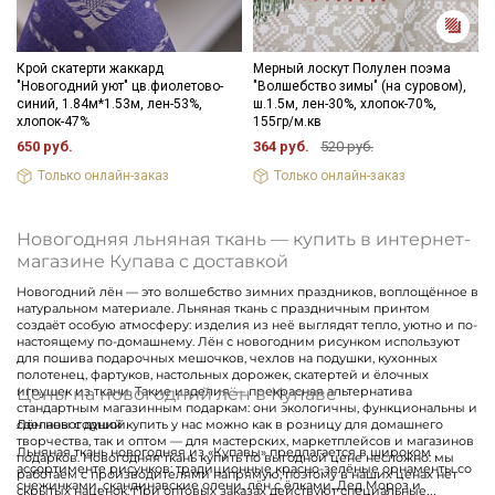
Крой скатерти жаккард
Мерный лоскут Полулен поэма
"Новогодний уют" цв.фиолетово-
"Волшебство зимы" (на суровом),
синий, 1.84м*1.53м, лен-53%,
ш.1.5м, лен-30%, хлопок-70%,
хлопок-47%
155гр/м.кв
650 руб.
364 руб.
520 руб.
Только онлайн-заказ
Только онлайн-заказ
Новогодняя льняная ткань — купить в интернет-
магазине Купава с доставкой
Новогодний лён — это волшебство зимних праздников, воплощённое в
натуральном материале. Льняная ткань с праздничным принтом
создаёт особую атмосферу: изделия из неё выглядят тепло, уютно и по-
настоящему по-домашнему. Лён с новогодним рисунком используют
для пошива подарочных мешочков, чехлов на подушки, кухонных
полотенец, фартуков, настольных дорожек, скатертей и ёлочных
Цены на новогодний лён в Купаве
игрушек из ткани. Такие изделия — прекрасная альтернатива
стандартным магазинным подаркам: они экологичны, функциональны и
сделаны с душой.
Лён новогодний купить у нас можно как в розницу для домашнего
творчества, так и оптом — для мастерских, маркетплейсов и магазинов
Льняная ткань новогодняя из «Купавы» предлагается в широком
подарков. Новогодняя ткань купить по выгодной цене несложно: мы
ассортименте рисунков: традиционные красно-зелёные орнаменты со
работаем с производителями напрямую, поэтому в наших ценах нет
снежинками, скандинавские олени, лён с ёлками, Дед Мороз и
скрытых наценок. При оптовых заказах действуют специальные