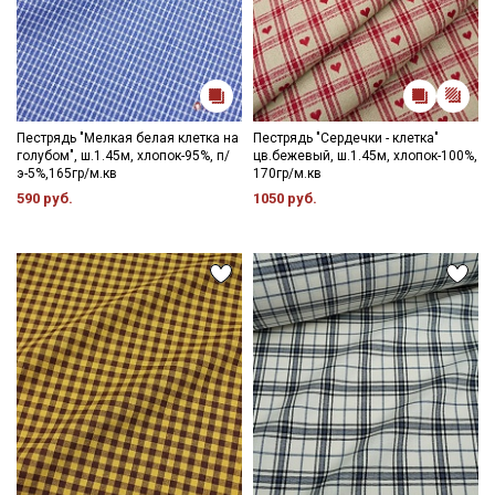
Пестрядь "Мелкая белая клетка на
Пестрядь "Сердечки - клетка"
голубом", ш.1.45м, хлопок-95%, п/
цв.бежевый, ш.1.45м, хлопок-100%,
э-5%,165гр/м.кв
170гр/м.кв
590 руб.
1050 руб.