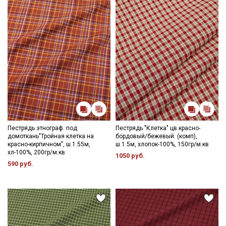
Пестрядь этнограф. под
Пестрядь "Клетка" цв.красно-
домоткань"Тройная клетка на
бордовый/бежевый. (комп),
красно-кирпичном", ш.1.55м,
ш.1.5м, хлопок-100%, 150гр/м.кв
хл-100%, 200гр/м.кв
1050 руб.
590 руб.