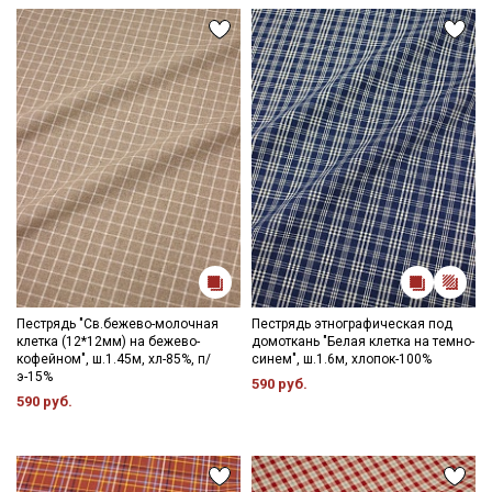
Секретная рассылка от Купава
Мы публикуем здесь дополнительные
промокоды и скидки до 30% на узкие
категории тканей
Электронная почта
Подписаться
Пестрядь "Св.бежево-молочная
Пестрядь этнографическая под
Ознакомлен(а) с
Политикой обработки персональных
клетка (12*12мм) на бежево-
домоткань "Белая клетка на темно-
данных
и даю
Согласие на обработку персональных
кофейном", ш.1.45м, хл-85%, п/
синем", ш.1.6м, хлопок-100%
данных
э-15%
590 руб.
590 руб.
Даю
Согласие на получение рекламных и
информационных рассылок