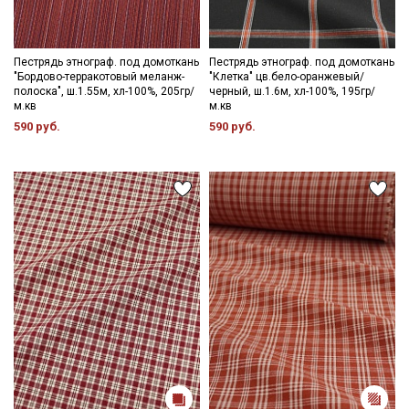
Пестрядь этнограф. под домоткань
Пестрядь этнограф. под домоткань
"Бордово-терракотовый меланж-
"Клетка" цв.бело-оранжевый/
полоска", ш.1.55м, хл-100%, 205гр/
черный, ш.1.6м, хл-100%, 195гр/
м.кв
м.кв
590 руб.
590 руб.