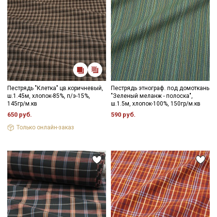
Пестрядь "Клетка" цв.коричневый,
Пестрядь этнограф. под домоткань
ш.1.45м, хлопок-85%, п/э-15%,
"Зеленый меланж - полоска",
145гр/м.кв
ш.1.5м, хлопок-100%, 150гр/м.кв
650 руб.
590 руб.
Только онлайн-заказ