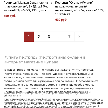
Пестрядь "Мелкая белая клетка на
Пестрядь "Клетка (6*6 мм)"
т.лазурно-синем", ВИД2, ш.1.5м,
цв.красно-малиновый/
хлопок-95%, п/э-5%, 135гр/м.кв
чернильный, ш.1.44м, хлопок-100%,
130гр/м.кв
650 руб.
630 руб.
1
2
3
...
7
Купить пестрядь (пестроткань) онлайн в
интернет магазине Купава
В нашем интернет магазине Купава вы можете купить пестрядь
(пестроткань) ткань онлайн просто, удобно и с удовольствием. В
каталоге представлены натуральные ткани высокого качества -
традиционная пестрядь с рисунком под домоткань. В ассортименте
представлена разнообразная цветовая гамма, где особое место
занимает пестрая ткань с характерным рисунком, созданным из
Цены на пестрядь (пестроткань) в Купаве
цветных нитей, которые делают каждое полотно особенным и
уникальным.
Эти материалы давно полюбились и начинающим рукодельницам, и
Мы заботимся о том, чтобы ткани были не только качественными, но и
профессионалам. Пестрядь особенно ценится за свою аутентичность и
по доступной цене. У нас вы можете купить пестрядь оптом и в
культурную значимость, прекрасно подходят для создания стильной
розницу. Для любителей традиционных текстильных решений мы