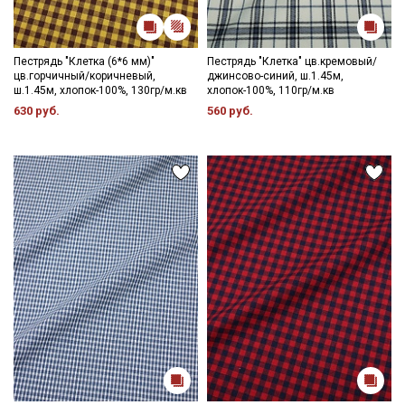
Пестрядь "Клетка (6*6 мм)"
Пестрядь "Клетка" цв.кремовый/
цв.горчичный/коричневый,
джинсово-синий, ш.1.45м,
ш.1.45м, хлопок-100%, 130гр/м.кв
хлопок-100%, 110гр/м.кв
630 руб.
560 руб.