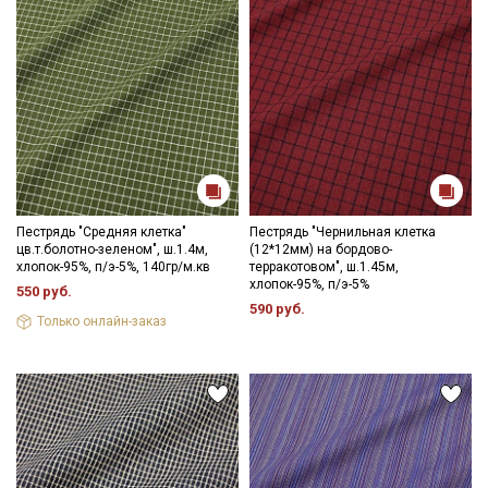
Пестрядь "Средняя клетка"
Пестрядь "Чернильная клетка
цв.т.болотно-зеленом", ш.1.4м,
(12*12мм) на бордово-
хлопок-95%, п/э-5%, 140гр/м.кв
терракотовом", ш.1.45м,
хлопок-95%, п/э-5%
550 руб.
590 руб.
Только онлайн-заказ