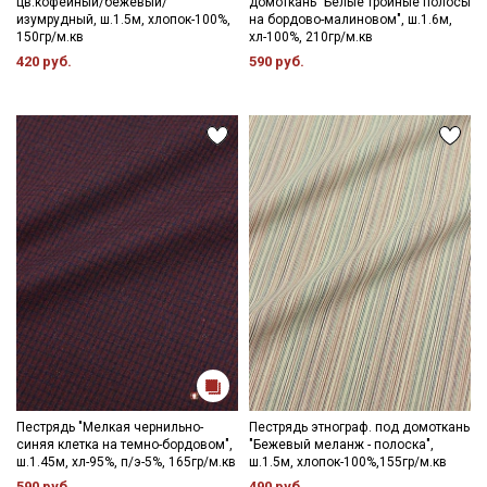
цв.кофейный/бежевый/
домоткань "Белые тройные полосы
изумрудный, ш.1.5м, хлопок-100%,
на бордово-малиновом", ш.1.6м,
150гр/м.кв
хл-100%, 210гр/м.кв
420 руб.
590 руб.
Пестрядь "Мелкая чернильно-
Пестрядь этнограф. под домоткань
синяя клетка на темно-бордовом",
"Бежевый меланж - полоска",
ш.1.45м, хл-95%, п/э-5%, 165гр/м.кв
ш.1.5м, хлопок-100%,155гр/м.кв
590 руб.
490 руб.