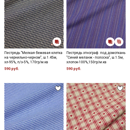
Пестрядь "Мелкая бежевая клетка
Пестрядь этнограф. под домоткань
на чернильно-черном", ш.1.45м,
"Синий меланж - полоска", ш.1.5м,
хл-95%, п/э-5%, 170гр/м.кв
хлопок-100%,150гр/м.кв
590 руб.
590 руб.