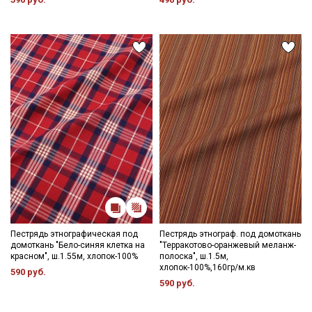
Пестрядь этнографическая под
Пестрядь этнограф. под домоткань
домоткань "Бело-синяя клетка на
"Терракотово-оранжевый меланж-
красном", ш.1.55м, хлопок-100%
полоска", ш.1.5м,
хлопок-100%,160гр/м.кв
590 руб.
590 руб.