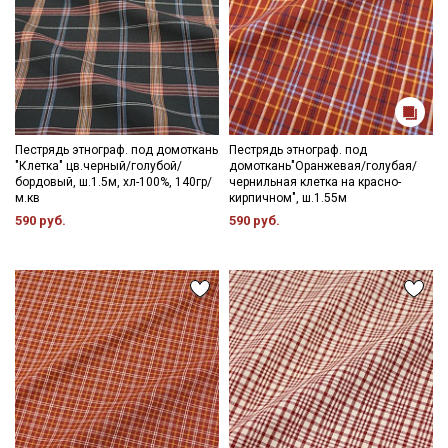
Пестрядь этнограф. под домоткань
Пестрядь этнограф. под
"Клетка" цв.черный/голубой/
домоткань"Оранжевая/голубая/
бордовый, ш.1.5м, хл-100%, 140гр/
чернильная клетка на красно-
м.кв
кирпичном", ш.1.55м
590 руб.
590 руб.