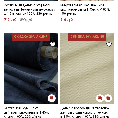
Костюмный джинс с эффектом
Микровельвет "Тюльпанчики"
велюра цв.Темный лазурно-серый,
цв.сливочный, ш.1.45м, хл-100%,
ш.1.5м, хлопок-100%, 230гр/м.кв
150гр/м.кв
712 руб.
890 руб.
710 руб.
СКИДКА 20% АКЦИЯ
СКИДКА 20% АКЦИЯ
Бархат Премиум "Элит"
Джинс с ворсом цв.Св.телесно-
цв.Чернильно-синий, ш.1.45м,
желтый с оливковым оттенком,
хлопок-100%, 260гр/м.кв
ш.1.5м, хлопок-100%, 330гр/м.кв