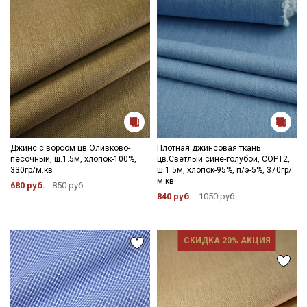
Джинс с ворсом цв.Оливково-
Плотная джинсовая ткань
песочный, ш.1.5м, хлопок-100%,
цв.Светлый сине-голубой, СОРТ2,
330гр/м.кв
ш.1.5м, хлопок-95%, п/э-5%, 370гр/
м.кв
680 руб.
850 руб.
840 руб.
1050 руб.
СКИДКА 20% АКЦИЯ