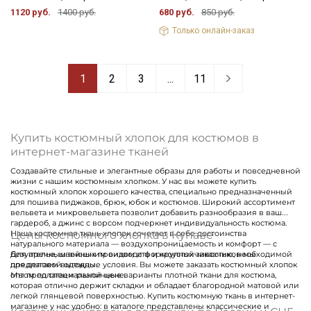
1120 руб.
1400 руб.
680 руб.
850 руб.
Только онлайн-заказ
1
2
3
...
11
Купить костюмный хлопок для костюмов в
интернет-магазине тканей
Создавайте стильные и элегантные образы для работы и повседневной
жизни с нашим костюмным хлопком. У нас вы можете купить
костюмный хлопок хорошего качества, специально предназначенный
для пошива пиджаков, брюк, юбок и костюмов. Широкий ассортимент
вельвета и микровельвета позволит добавить разнообразия в ваш
гардероб, а джинс с ворсом подчеркнет индивидуальность костюма.
Цены костюмного хлопка в Купаве
Наша костюмная ткань хлопок сочетает в себе достоинства
натурального материала — воздухопроницаемость и комфорт — с
безупречным внешним видом и формоустойчивостью, необходимой
Для ателье, швейных производств и крупных заказчиков мы
для деловой одежды.
предлагаем выгодные условия. Вы можете заказать костюмный хлопок
Мы предлагаем различные варианты плотной ткани для костюма,
оптом по специальной цене.
которая отлично держит складки и обладает благородной матовой или
легкой глянцевой поверхностью. Купить костюмную ткань в интернет-
магазине у нас удобно: в каталоге представлены классические и