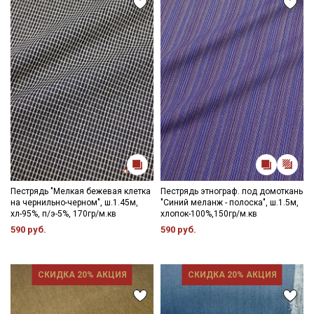
промокоды и скидки до 30% на узкие
категории тканей
Электронная почта
Подписаться
Ознакомлен(а) с
Политикой обработки персональных
данных
и даю
Согласие на обработку персональных
Пестрядь "Мелкая бежевая клетка
Пестрядь этнограф. под домоткань
данных
на чернильно-черном", ш.1.45м,
"Синий меланж - полоска", ш.1.5м,
хл-95%, п/э-5%, 170гр/м.кв
хлопок-100%,150гр/м.кв
Даю
Согласие на получение рекламных и
информационных рассылок
590 руб.
590 руб.
СКИДКА 20% АКЦИЯ
СКИДКА 20% АКЦИЯ