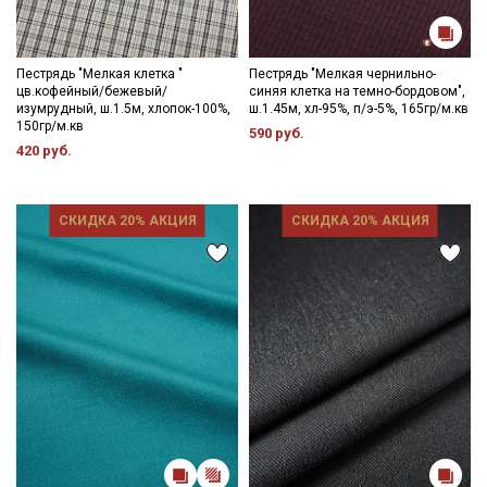
Пестрядь "Мелкая клетка "
Пестрядь "Мелкая чернильно-
цв.кофейный/бежевый/
синяя клетка на темно-бордовом",
изумрудный, ш.1.5м, хлопок-100%,
ш.1.45м, хл-95%, п/э-5%, 165гр/м.кв
150гр/м.кв
590 руб.
420 руб.
СКИДКА 20% АКЦИЯ
СКИДКА 20% АКЦИЯ