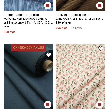
Плотная джинсовая ткань
Вельвет цв.Т.коричнево-
«Строчка» цв.джинсово-синий,
оливковый, ш.1.45м, хлопок-100%,
ш.1.8м, хлопок-65%, п/э-35%, 300гр/
330гр/м.кв
м.кв
776 руб.
970 руб.
890 руб.
СКИДКА 20% АКЦИЯ