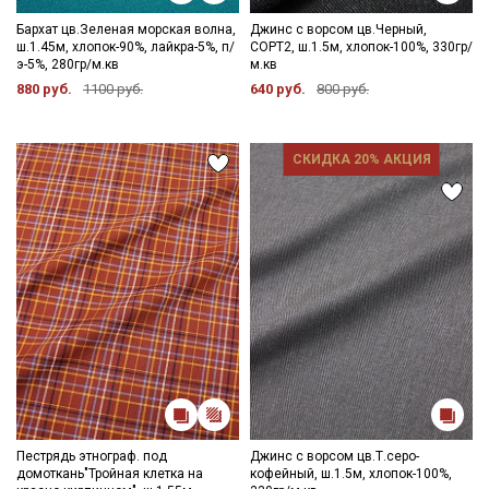
Бархат цв.Зеленая морская волна,
Джинс с ворсом цв.Черный,
ш.1.45м, хлопок-90%, лайкра-5%, п/
СОРТ2, ш.1.5м, хлопок-100%, 330гр/
э-5%, 280гр/м.кв
м.кв
880 руб.
1100 руб.
640 руб.
800 руб.
СКИДКА 20% АКЦИЯ
Пестрядь этнограф. под
Джинс с ворсом цв.Т.серо-
домоткань"Тройная клетка на
кофейный, ш.1.5м, хлопок-100%,