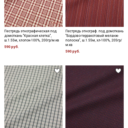
Пестрядь этнографическая под
Пестрядь этнограф. под домоткань
домоткань "Красная клетка",
"Бордово-терракотовый меланж-
ш.1.55м, хлопок-100%, 200гр/м.кв
полоска", ш.1.55м, хл-100%, 205гр/
м.кв
590 руб.
590 руб.