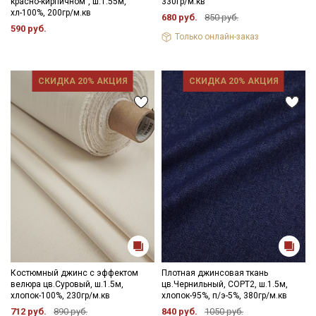
красно-кирпичном", ш.1.55м,
330гр/м.кв
хл-100%, 200гр/м.кв
680 руб.
850 руб.
590 руб.
Только онлайн-заказ
СКИДКА 20% АКЦИЯ
СКИДКА 20% АКЦИЯ
Костюмный джинс с эффектом
Плотная джинсовая ткань
велюра цв.Суровый, ш.1.5м,
цв.Чернильный, СОРТ2, ш.1.5м,
хлопок-100%, 230гр/м.кв
хлопок-95%, п/э-5%, 380гр/м.кв
712 руб.
890 руб.
840 руб.
1050 руб.