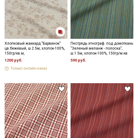
Хлопковый жаккард "Барвинок"
Пестрядь этнограф. под домоткань
цв.бежевый, ш.2.5м, хлопок-100%,
"Зеленый меланж - полоска",
150гр/кв.м,
ш.1.5м, хлопок-100%, 150гр/м.кв
1200 руб.
590 руб.
Только онлайн-заказ