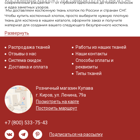
Костюмный хлопок с доставкой по России и СНГ
современные расцветки — от глубоких однотонных до тонких полосок
и едва заметных узоров.
Мы доставляем костюмную ткань хлопок по России и странам СНГ.
Чтобы купить костюмный хлопок, просто выберите нужную плотную
ткань для костюма в нашем каталоге, оформите заказ и получите
материал для создания вашего следующего безупречного костюма.
Развернуть
Распродажа тканей
Работы из наших тканей
Отзывы о нас
Наши контакты
Система скидок
Способы оплаты и
Доставка и оплата
реквизиты
Типы тканей
Розничный магазин Купава
г. Киров, ул. Ленина, 79а
Посмотреть на карте
Построить маршрут
+7 (800) 533-75-43
Подписаться на рассылку