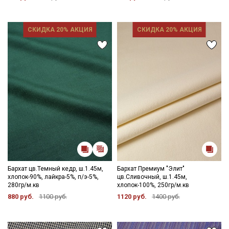
СКИДКА 20% АКЦИЯ
СКИДКА 20% АКЦИЯ
Бархат цв.Темный кедр, ш.1.45м,
Бархат Премиум "Элит"
хлопок-90%, лайкра-5%, п/э-5%,
цв.Сливочный, ш.1.45м,
280гр/м.кв
хлопок-100%, 250гр/м.кв
880 руб.
1100 руб.
1120 руб.
1400 руб.
Секретная рассылка от Купава
Мы публикуем здесь дополнительные