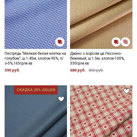
Пестрядь "Мелкая белая клетка на
Джинс с ворсом цв.Песочно-
голубом", ш.1.45м, хлопок-95%, п/
бежевый, ш.1.5м, хлопок-100%,
э-5%,165гр/м.кв
330гр/м.кв
590 руб.
680 руб.
850 руб.
СКИДКА 20% АКЦИЯ