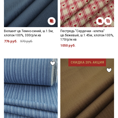
Вельвет цв.Темно-синий, ш.1.5м,
Пестрядь "Сердечки - клетка"
хлопок-100%, 330гр/м.кв
цв.бежевый, ш.1.45м, хлопок-100%,
170гр/м.кв
776 руб.
970 руб.
1050 руб.
СКИДКА 20% АКЦИЯ