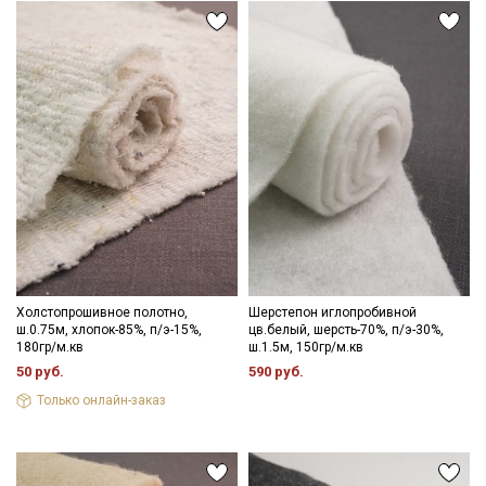
Холстопрошивное полотно,
Шерстепон иглопробивной
ш.0.75м, хлопок-85%, п/э-15%,
цв.белый, шерсть-70%, п/э-30%,
180гр/м.кв
ш.1.5м, 150гр/м.кв
50 руб.
590 руб.
Только онлайн-заказ