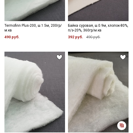
Termofinn Plus-200, ш.1.5м, 200гр/
Байка суровая, ш.0.9м, хлопок-80%,
м.кв
п/э-20%, 360гр/м.кв
490 руб.
392 руб.
490 руб.