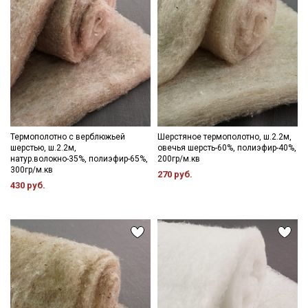
данных
Даю
Согласие на получение рекламных и
информационных рассылок
Термополотно с верблюжьей
Шерстяное термополотно, ш.2.2м,
шерстью, ш.2.2м,
овечья шерсть-60%, полиэфир-40%,
натур.волокно-35%, полиэфир-65%,
200гр/м.кв
300гр/м.кв
270 руб.
430 руб.