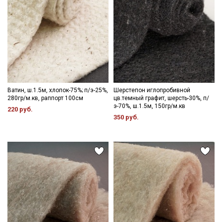
Ватин, ш.1.5м, хлопок-75%; п/э-25%,
Шерстепон иглопробивной
280гр/м.кв, раппорт 100см
цв.темный графит, шерсть-30%, п/
э-70%, ш.1.5м, 150гр/м.кв
220 руб.
350 руб.