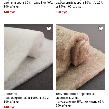
овечья шерсть-60%, полиэфир-40%,
цв.бежевый, шерсть-80%, п/э-20%,
100гр/м.кв
ш.1.5м, 100гр/м.кв
140 руб.
590 руб.
Синтепон,
Термополотно с верблюжьей
полиэфир.волокна-100%, ш.2.2м,
шерстью, ш.2.2м,
100гр/м.кв
натур.волокно-35%, полиэфир-65%,
200гр/м.кв
140 руб.