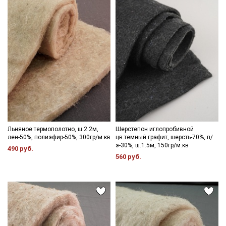
Секретная рассылка от Купава
Мы публикуем здесь дополнительные
промокоды и скидки до 30% на узкие
категории тканей
Льняное термополотно, ш.2.2м,
Шерстепон иглопробивной
Электронная почта
лен-50%, полиэфир-50%, 300гр/м.кв
цв.темный графит, шерсть-70%, п/
э-30%, ш.1.5м, 150гр/м.кв
490 руб.
560 руб.
Подписаться
Ознакомлен(а) с
Политикой обработки персональных
данных
и даю
Согласие на обработку персональных