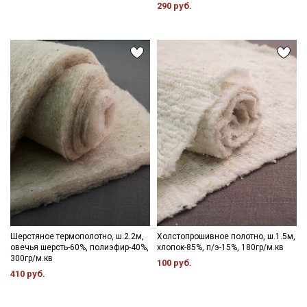
290 руб.
Шерстяное термополотно, ш.2.2м,
Холстопрошивное полотно, ш.1.5м,
овечья шерсть-60%, полиэфир-40%,
хлопок-85%, п/э-15%, 180гр/м.кв
300гр/м.кв
100 руб.
410 руб.