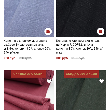
Конопля с хлопком-диагональ
Конопля с хлопком-диагональ
цв.Серо-фиолетовая дымка,
цв.Черный, СОРТ2, ш.1.4м,
ш.1.4м, конопля-80%, хлопок-20%,
конопля-80%, хлопок-20%, 246гр/
246гр/м.кв
м.кв
960 руб.
1200 руб.
880 руб.
1100 руб.
СКИДКА 20% АКЦИЯ
СКИДКА 20% АКЦИЯ