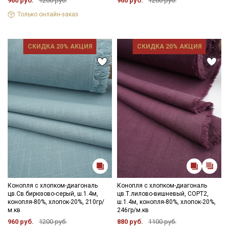
960 руб.
1200 руб.
960 руб.
1200 руб.
Только онлайн-заказ
СКИДКА 20% АКЦИЯ
СКИДКА 20% АКЦИЯ
Конопля с хлопком-диагональ
Конопля с хлопком-диагональ
цв.Св.бирюзово-серый, ш.1.4м,
цв.Т.лилово-вишневый, СОРТ2,
конопля-80%, хлопок-20%, 210гр/
ш.1.4м, конопля-80%, хлопок-20%,
м.кв
246гр/м.кв
960 руб.
1200 руб.
880 руб.
1100 руб.