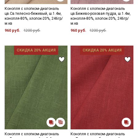
Конопля с хлопком-диагональ
Конопля с хлопком-диагональ
цв.Св.телесно-бежевый, ш.1.4м,
цв.Бежево-розовая пудра, ш.1.4м,
конопля-80%, хлопок-20%, 246гр/
конопля-80%, хлопок-20%, 246гр/
м.кв
м.кв
960 руб.
1200 руб.
960 руб.
1200 руб.
СКИДКА 20% АКЦИЯ
СКИДКА 20% АКЦИЯ
Конопля с хлопком-диагональ
Конопля с хлопком-диагональ