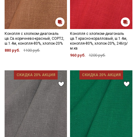
Конопля с хлопком-диагональ
Конопля с хлопком-диагональ
цв.Св.коричнево-красный, СОРТ2,
цв.Т.красно-коралловый, ш.1.4м,
ш.1.4м, конопля-80%, хлопок-20%
конопля-80%, хлопок-20%, 246гр/
м.кв
880 руб.
1100 руб.
960 руб.
1200 руб.
СКИДКА 20% АКЦИЯ
СКИДКА 20% АКЦИЯ