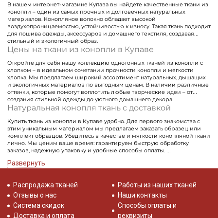
В нашем интернет-магазине Купава вы найдете качественные ткани из
конопли – один из самых прочных и долговечных натуральных
материалов. Конопляное волокно обладает высокой
воздухопроницаемостью, устойчивостью к износу. Такая ткань подходит
для пошива одежды, аксессуаров и домашнего текстиля, создавая
стильный и экологичный образ.
Цены на ткани из конопли в Купаве
Откройте для себя нашу коллекцию однотонных тканей из конопли с
хлопком – в идеальном сочетании прочности конопли и мягкости
хлопка. Мы предлагаем широкий ассортимент натуральных, дышащих
и экологичных материалов по выгодным ценам. В наличии различные
оттенки, которые помогут воплотить любые творческие идеи – от
создания стильной одежды до уютного домашнего декора.
Натуральная конопля ткань с доставкой
Купить ткань из конопли в Купаве удобно. Для первого знакомства с
этим уникальным материалом мы предлагаем заказать образец или
комплект образцов. Убедитесь в качестве и мягкости конопляной ткани
лично. Мы ценим ваше время: гарантируем быструю обработку
заказов, надежную упаковку и удобные способы оплаты.
Получите экологичную ткань из конопли – просто, быстро!
Развернуть
Распродажа тканей
Работы из наших тканей
Отзывы о нас
Наши контакты
Система скидок
Способы оплаты и
Доставка и оплата
реквизиты