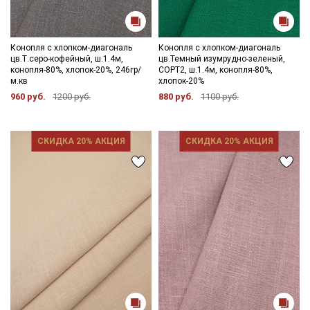
Конопля с хлопком-диагональ
Конопля с хлопком-диагональ
цв.Т.серо-кофейный, ш.1.4м,
цв.Темный изумрудно-зеленый,
конопля-80%, хлопок-20%, 246гр/
СОРТ2, ш.1.4м, конопля-80%,
м.кв
хлопок-20%
960 руб.
1200 руб.
880 руб.
1100 руб.
СКИДКА 20% АКЦИЯ
СКИДКА 20% АКЦИЯ