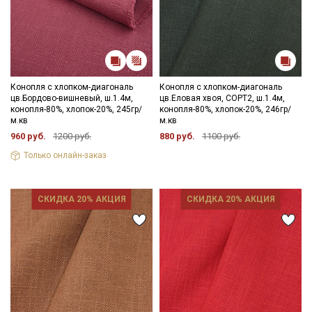
Конопля с хлопком-диагональ
Конопля с хлопком-диагональ
цв.Бордово-вишневый, ш.1.4м,
цв.Еловая хвоя, СОРТ2, ш.1.4м,
конопля-80%, хлопок-20%, 245гр/
конопля-80%, хлопок-20%, 246гр/
м.кв
м.кв
960 руб.
1200 руб.
880 руб.
1100 руб.
Только онлайн-заказ
СКИДКА 20% АКЦИЯ
СКИДКА 20% АКЦИЯ