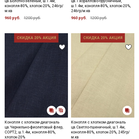
цв.Болотно-зеленый, ш.1.4м,
цв.Т.кораллово-брусничный,
конопля-80%, хлопок-20%, 246гр/
ш.1.4м, конопля-80%, хлопок-20%,
м.кв
246гр/м.кв
960 руб.
1200 руб.
960 руб.
1200 руб.
СКИДКА 20% АКЦИЯ
СКИДКА 20% АКЦИЯ
Конопля с хлопком-диагональ
Конопля с хлопком-диагональ
цв.Чернильно-фиолетовый флер,
цв.Светло-пшеничный, ш.1.4м,
СОРТ2, ш.1.4м, конопля-80%,
конопля-80%, хлопок-20%, 245гр/
хлопок-20%
м.кв