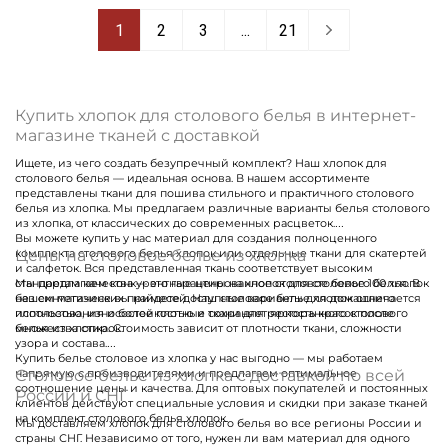
1
2
3
...
21
Купить хлопок для столового белья в интернет-
магазине тканей с доставкой
Ищете, из чего создать безупречный комплект? Наш хлопок для
столового белья — идеальная основа. В нашем ассортименте
представлены ткани для пошива стильного и практичного столового
белья из хлопка. Мы предлагаем различные варианты белья столового
из хлопка, от классических до современных расцветок.
Вы можете купить у нас материал для создания полноценного
Цены на столовое белье из хлопка
комплекта столового белья хлопок или отдельные ткани для скатертей
и салфеток. Вся представленная ткань соответствует высоким
стандартам качества — это гарантированное столовое белье 100 хлопок
Мы предлагаем конкурентные цены на хлопок для столового белья. В
без синтетических примесей. Наш столовое белье хлопок отличается
нашем магазине вы найдете доступные варианты для домашнего
плотностью, износостойкостью и сохраняет яркость красок после
использования и более плотные ткани для ресторанного столового
множества стирок.
белья из хлопка. Стоимость зависит от плотности ткани, сложности
узора и состава.
Купить белье столовое из хлопка у нас выгодно — мы работаем
Столовое белье из хлопка с доставкой по всей
напрямую с производителями и предлагаем оптимальное
соотношение цены и качества. Для оптовых покупателей и постоянных
России и СНГ
клиентов действуют специальные условия и скидки при заказе тканей
на комплект столового белья хлопок.
Мы доставляем хлопок для столового белья во все регионы России и
страны СНГ. Независимо от того, нужен ли вам материал для одного