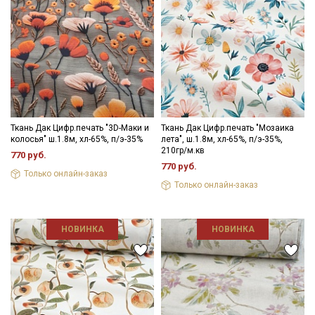
Ткань Дак Цифр.печать "3D-Маки и
Ткань Дак Цифр.печать "Мозаика
колосья" ш.1.8м, хл-65%, п/э-35%
лета", ш.1.8м, хл-65%, п/э-35%,
210гр/м.кв
770 руб.
770 руб.
Только онлайн-заказ
Только онлайн-заказ
НОВИНКА
НОВИНКА