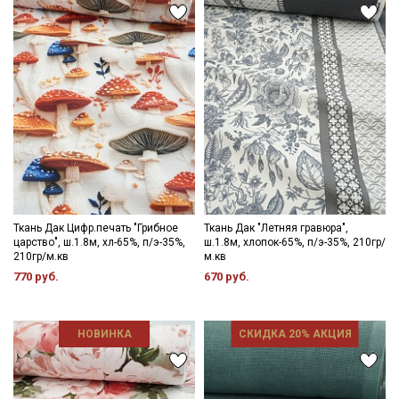
Ткань Дак Цифр.печать "Грибное
Ткань Дак "Летняя гравюра",
царство", ш.1.8м, хл-65%, п/э-35%,
ш.1.8м, хлопок-65%, п/э-35%, 210гр/
210гр/м.кв
м.кв
770 руб.
670 руб.
Секретная рассылка от Купава
НОВИНКА
СКИДКА 20% АКЦИЯ
Мы публикуем здесь дополнительные
промокоды и скидки до 30% на узкие