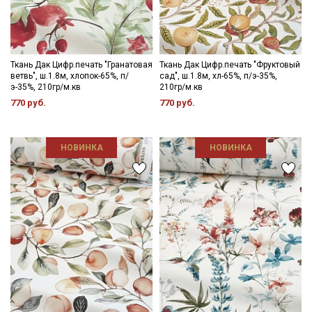
Ткань Дак Цифр.печать "Гранатовая
Ткань Дак Цифр.печать "Фруктовый
ветвь", ш.1.8м, хлопок-65%, п/
сад", ш.1.8м, хл-65%, п/э-35%,
э-35%, 210гр/м.кв
210гр/м.кв
770 руб.
770 руб.
НОВИНКА
НОВИНКА