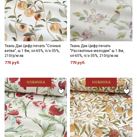
Ткань Дак Цифр.печать "Сочные
Ткань Дак Цифр.печать
ветви", ш.1.8м, хл-65%, п/э-35%,
"Рассветные мелодии" ш.1.8м,
210гр/м.кв
хл-65%, п/э-35%, 210гр/м.кв
770 руб.
770 руб.
НОВИНКА
НОВИНКА