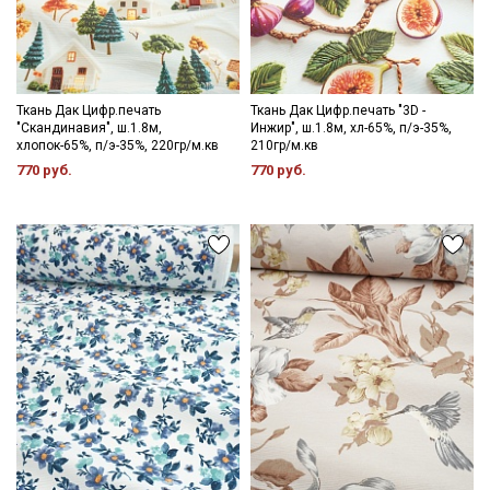
Ткань Дак Цифр.печать
Ткань Дак Цифр.печать "3D -
"Скандинавия", ш.1.8м,
Инжир", ш.1.8м, хл-65%, п/э-35%,
хлопок-65%, п/э-35%, 220гр/м.кв
210гр/м.кв
770 руб.
770 руб.