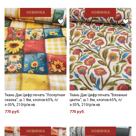
НОВИНКА
НОВИНКА
Ткань Дак Цифр.печать "Лоскутная
Ткань Дак Цифр.печать "Вязаные
сказка", ш.1.8м, хлопок-65%, п/
цветы", ш.1.8м, хлопок-65%, п/
э-35%, 210гр/м.кв
э-35%, 210гр/м.кв
770 руб.
770 руб.
НОВИНКА
НОВИНКА