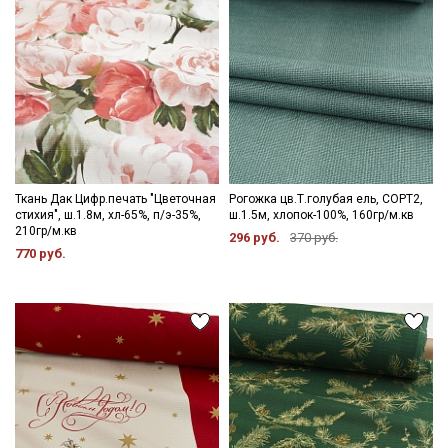
категории тканей
Электронная почта
Подписаться
Ткань Дак Цифр.печать "Цветочная
Рогожка цв.Т.голубая ель, СОРТ2,
стихия", ш.1.8м, хл-65%, п/э-35%,
ш.1.5м, хлопок-100%, 160гр/м.кв
Ознакомлен(а) с
Политикой обработки персональных
210гр/м.кв
данных
и даю
Согласие на обработку персональных
296 руб.
370 руб.
данных
770 руб.
Даю
Согласие на получение рекламных и
информационных рассылок