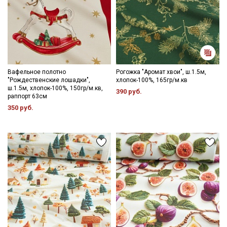
Вафельное полотно
Рогожка "Аромат хвои", ш.1.5м,
"Рождественские лошадки",
хлопок-100%, 165гр/м.кв
ш.1.5м, хлопок-100%, 150гр/м.кв,
390 руб.
раппорт 63см
350 руб.