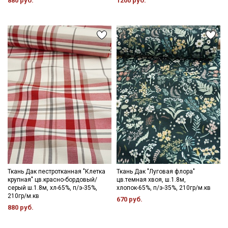
880 руб.
1200 руб.
Ткань Дак пестротканная "Клетка
Ткань Дак "Луговая флора"
крупная" цв.красно-бордовый/
цв.темная хвоя, ш.1.8м,
серый ш.1.8м, хл-65%, п/э-35%,
хлопок-65%, п/э-35%, 210гр/м.кв
210гр/м.кв
670 руб.
880 руб.