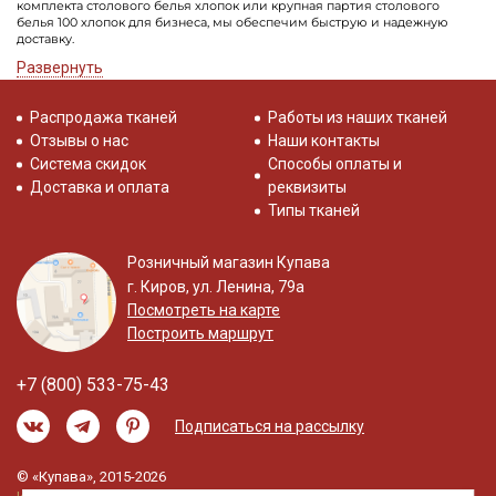
комплекта столового белья хлопок или крупная партия столового
белья 100 хлопок для бизнеса, мы обеспечим быструю и надежную
доставку.
Развернуть
Купить столовое белье хлопок в нашем магазине просто:
Выберите понравившийся хлопок для столового белья в каталоге.
Распродажа тканей
Работы из наших тканей
Укажите нужный метраж для белья столового из хлопка.
Отзывы о нас
Наши контакты
Оформите доставку выбранного столового белья из хлопка.
Система скидок
Способы оплаты и
Создавайте уют в своем доме с нашим качественным столовым бельем
хлопок!
Доставка и оплата
реквизиты
Типы тканей
Розничный магазин Купава
г. Киров, ул. Ленина, 79а
Посмотреть на карте
Построить маршрут
+7 (800) 533-75-43
Подписаться на рассылку
© «Купава», 2015-2026