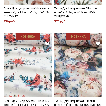
Ткань Дак Цифр.печать "Фруктовые
Ткань Дак Цифр.печать "Летнее
веточки", ш.1.8м, хл-65%, п/э-35%,
поле", ш.1.8м, хл-65%, п/э-35%,
210гр/м.кв
210гр/м.кв
770 руб.
770 руб.
НОВИНКА
НОВИНКА
Ткань Дак Цифр.печать "Снежный
Ткань Дак Цифр.печать "Магия
вестник", ш.1.8м, хл-65%, п/э-35%,
цветения", ш.1.8м, хл-65%, п/э-35%,