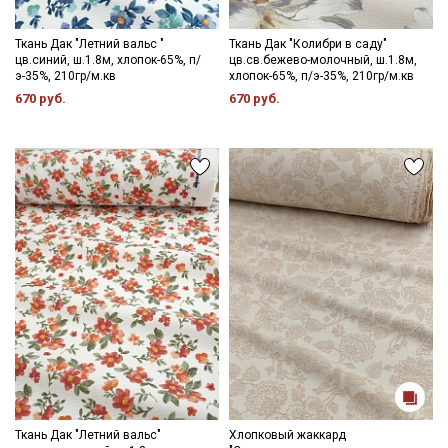
Ткань Дак "Летний вальс "
Ткань Дак "Колибри в саду"
цв.синий, ш.1.8м, хлопок-65%, п/
цв.св.бежево-молочный, ш.1.8м,
э-35%, 210гр/м.кв
хлопок-65%, п/э-35%, 210гр/м.кв
670 руб.
670 руб.
Ткань Дак "Летний вальс"
Хлопковый жаккард