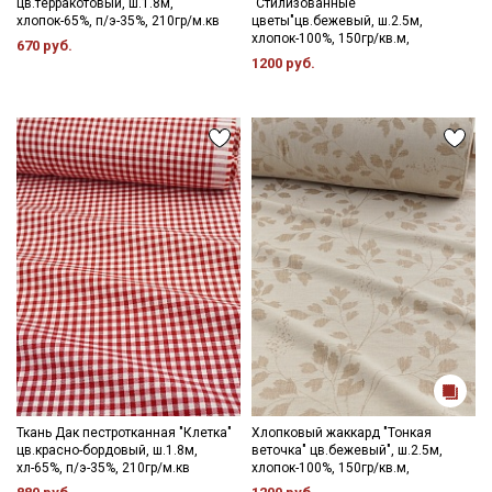
цв.терракотовый, ш.1.8м,
"Стилизованные
хлопок-65%, п/э-35%, 210гр/м.кв
цветы"цв.бежевый, ш.2.5м,
хлопок-100%, 150гр/кв.м,
670 руб.
1200 руб.
Ткань Дак пестротканная "Клетка"
Хлопковый жаккард "Тонкая
цв.красно-бордовый, ш.1.8м,
веточка" цв.бежевый", ш.2.5м,
хл-65%, п/э-35%, 210гр/м.кв
хлопок-100%, 150гр/кв.м,