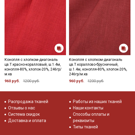
Секретная рассылка от Купава
Мы публикуем здесь дополнительные
промокоды и скидки до 30% на узкие
категории тканей
Электронная почта
Конопля с хлопком-диагональ
Конопля с хлопком-диагональ
цв.Т.красно-коралловый, ш.1.4м,
цв.Т.кораллово-брусничный,
конопля-80%, хлопок-20%, 246гр/
ш.1.4м, конопля-80%, хлопок-20%,
м.кв
246гр/м.кв
960 руб.
1200 руб.
960 руб.
1200 руб.
Подписаться
Ознакомлен(а) с
Политикой обработки персональных
Распродажа тканей
Работы из наших тканей
данных
и даю
Согласие на обработку персональных
Отзывы о нас
Наши контакты
данных
Система скидок
Способы оплаты и
Даю
Согласие на получение рекламных и
Доставка и оплата
реквизиты
информационных рассылок
Типы тканей