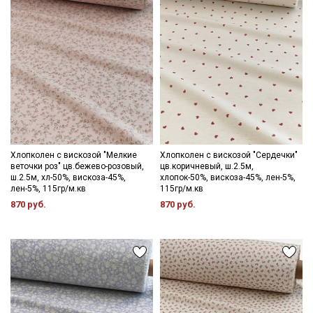
Ознакомлен(а) с
Политикой обработки персональных
данных
и даю
Согласие на обработку персональных
данных
Даю
Согласие на получение рекламных и
информационных рассылок
Хлопколен с вискозой "Мелкие
Хлопколен с вискозой "Сердечки"
веточки роз" цв.бежево-розовый,
цв.коричневый, ш.2.5м,
ш.2.5м, хл-50%, вискоза-45%,
хлопок-50%, вискоза-45%, лен-5%,
лен-5%, 115гр/м.кв
115гр/м.кв
870 руб.
870 руб.