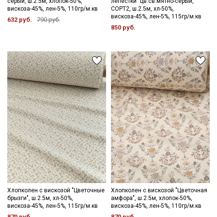
серый, ш.2.5м, хлопок-50%,
лепестки" цв.св.мятно-серый,
вискоза-45%, лен-5%, 110гр/м.кв
СОРТ2, ш.2.5м, хл-50%,
вискоза-45%, лен-5%, 115гр/м.кв
632 руб.
790 руб.
850 руб.
Хлопколен с вискозой "Цветочные
Хлопколен с вискозой "Цветочная
брызги", ш.2.5м, хл-50%,
амфора", ш.2.5м, хлопок-50%,
вискоза-45%, лен-5%, 115гр/м.кв
вискоза-45%, лен-5%, 110гр/м.кв
870 руб.
870 руб.