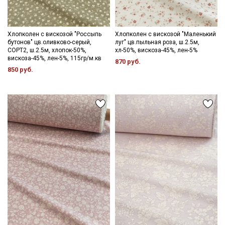
Хлопколен с вискозой "Россыпь
Хлопколен с вискозой "Маленький
бутонов" цв.оливково-серый,
луг" цв.пыльная роза, ш.2.5м,
СОРТ2, ш.2.5м, хлопок-50%,
хл-50%, вискоза-45%, лен-5%
вискоза-45%, лен-5%, 115гр/м.кв
870 руб.
850 руб.