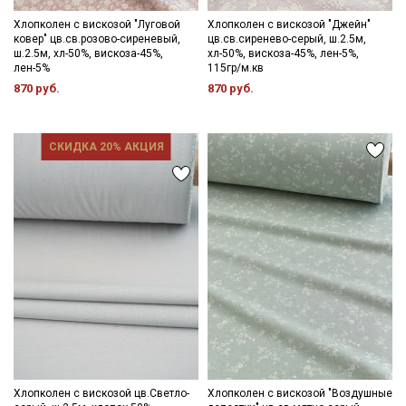
Хлопколен с вискозой "Луговой
Хлопколен с вискозой "Джейн"
ковер" цв.св.розово-сиреневый,
цв.св.сиренево-серый, ш.2.5м,
ш.2.5м, хл-50%, вискоза-45%,
хл-50%, вискоза-45%, лен-5%,
лен-5%
115гр/м.кв
870 руб.
870 руб.
СКИДКА 20% АКЦИЯ
Хлопколен с вискозой цв.Светло-
Хлопколен с вискозой "Воздушные