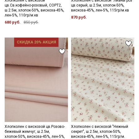
Хлопколен с вискозой
Хлопколен с вискозой "Лианы роз"
цв.Св.кофейно-розовый, СОРТ2,
цв.серый, ш.2.5м, хлопок-50%,
ш.2.5м, хлопок-50%, вискоза-45%,
вискоза-45%, лен-5%, 115гр/м.кв
лен-5%, 110гр/м.кв
870 руб.
680 руб.
850 руб.
СКИДКА 20% АКЦИЯ
Хлопколен с вискозой цв.Розово-
Хлопколен с вискозой "Нежный
бежевый жемчуг, ш.2.5м,
секрет", ш.2.5м, хлопок-50%,
хлопок-50%, вискоза-45%, лен-5%,
вискоза-45%, лен-5%, 115гр/м.