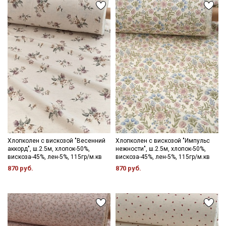
Секретная рассылка от Купава
Мы публикуем здесь дополнительные
промокоды и скидки до 30% на узкие
Хлопколен с вискозой "Весенний
Хлопколен с вискозой "Импульс
категории тканей
аккорд", ш.2.5м, хлопок-50%,
нежности", ш.2.5м, хлопок-50%,
вискоза-45%, лен-5%, 115гр/м.кв
вискоза-45%, лен-5%, 115гр/м.кв
Электронная почта
870 руб.
870 руб.
Подписаться