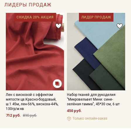
данных
ЛИДЕРЫ ПРОДАЖ
Даю
Согласие на получение рекламных и
информационных рассылок
СКИДКА 20% АКЦИЯ
ЛИДЕР ПРОДАЖ
Лен с вискозой с эффектом
Набор тканей для рукоделия
Л
мятости цв.Красно-бордовый,
"Микровельвет Мини: сине-
м
ш.1.45м, лен-56%, вискоза-44%,
зелёная гамма", 45*30 см, 6 шт
в
130гр/м.кв
в
450 руб.
712 руб.
890 руб.
7
Только онлайн-заказ