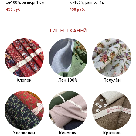
хл-100%, раппорт 1.0м
хл-100%, раппорт 1м
х
450 руб.
450 руб.
4
ТИПЫ ТКАНЕЙ
Хлопок
Лен 100%
Полулён
Хлопколён
Конопля
Крапива