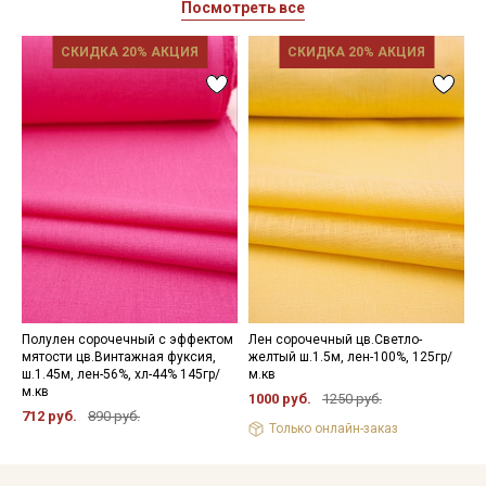
Посмотреть все
СКИДКА 20% АКЦИЯ
СКИДКА 20% АКЦИЯ
Секретная рассылка от Купава
Мы публикуем здесь дополнительные
промокоды и скидки до 30% на узкие
категории тканей
Электронная почта
Полулен сорочечный с эффектом
Лен сорочечный цв.Светло-
Л
мятости цв.Винтажная фуксия,
желтый ш.1.5м, лен-100%, 125гр/
к
ш.1.45м, лен-56%, хл-44% 145гр/
м.кв
м
м.кв
Подписаться
1000 руб.
1250 руб.
1
712 руб.
890 руб.
Только онлайн-заказ
Ознакомлен(а) с
Политикой обработки персональных
данных
и даю
Согласие на обработку персональных