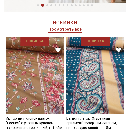
НОВИНКИ
Посмотреть все
НОВИНКА
НОВИНКА
Импортный хлопок платок
Батист платок "Огуречный
Б
"Есения" с узорным купоном,
орнамент"с узорным купоном,
о
цв.коричнево-горчичный, ш.1.45м,
цв.т.лазурно-синий, ш.1.5м,
ц