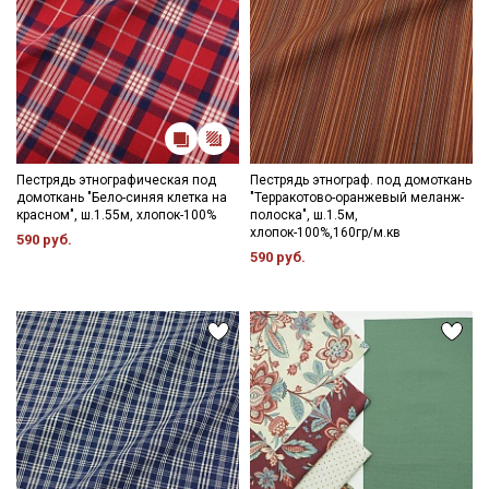
Пестрядь этнографическая под
Пестрядь этнограф. под домоткань
домоткань "Бело-синяя клетка на
"Терракотово-оранжевый меланж-
красном", ш.1.55м, хлопок-100%
полоска", ш.1.5м,
хлопок-100%,160гр/м.кв
590 руб.
590 руб.