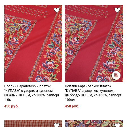
Секретная рассылка от Купава
Мы публикуем здесь дополнительные
промокоды и скидки до 30% на узкие
категории тканей
Поплин Барановский платок
Поплин Барановский платок
"КУПАВА" с узорным купоном,
"КУПАВА" с узорным купоном,
Электронная почта
цв.алый, ш.1.5м, хл-100%, раппорт
цв.бордо, ш.1.5м, хл-100%, раппорт
1.0м
100см
450 руб.
450 руб.
Подписаться