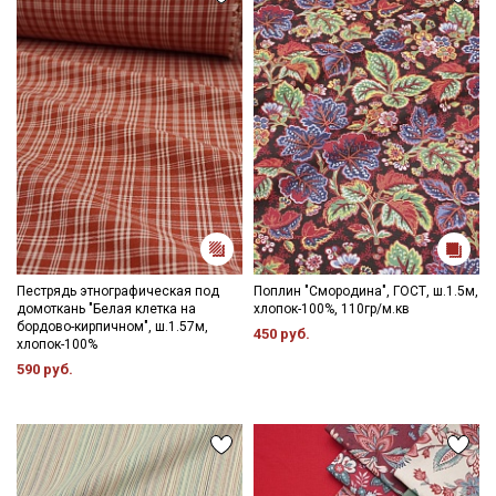
Ознакомлен(а) с
Политикой обработки персональных
данных
и даю
Согласие на обработку персональных
данных
Даю
Согласие на получение рекламных и
информационных рассылок
Пестрядь этнографическая под
Поплин "Смородина", ГОСТ, ш.1.5м,
домоткань "Белая клетка на
хлопок-100%, 110гр/м.кв
бордово-кирпичном", ш.1.57м,
450 руб.
хлопок-100%
590 руб.