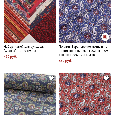
Набор тканей для рукоделия
Поплин "Барановские мотивы на
"Сказка", 20*20 см, 25 шт
васильково-синем", ГОСТ, ш.1.5м,
хлопок-100%, 120гр/м.кв
450 руб.
450 руб.