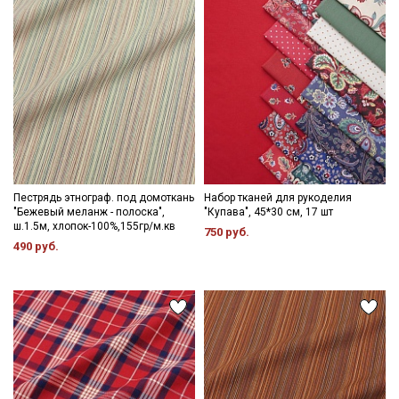
Пестрядь этнограф. под домоткань
Набор тканей для рукоделия
"Бежевый меланж - полоска",
"Купава", 45*30 см, 17 шт
ш.1.5м, хлопок-100%,155гр/м.кв
750 руб.
490 руб.