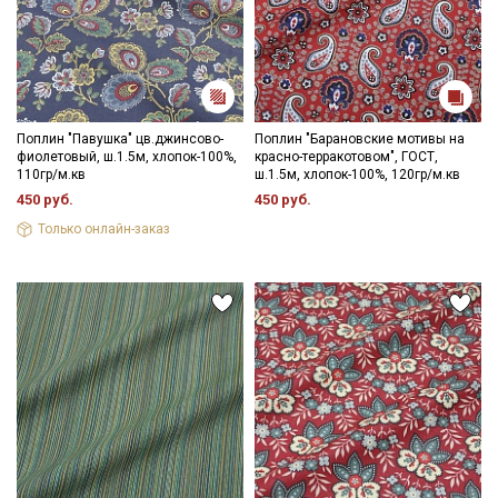
Поплин "Павушка" цв.джинсово-
Поплин "Барановские мотивы на
фиолетовый, ш.1.5м, хлопок-100%,
красно-терракотовом", ГОСТ,
110гр/м.кв
ш.1.5м, хлопок-100%, 120гр/м.кв
450 руб.
450 руб.
Только онлайн-заказ