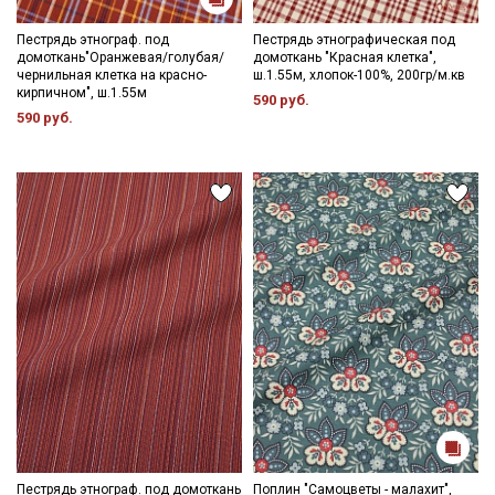
Пестрядь этнограф. под
Пестрядь этнографическая под
домоткань"Оранжевая/голубая/
домоткань "Красная клетка",
чернильная клетка на красно-
ш.1.55м, хлопок-100%, 200гр/м.кв
кирпичном", ш.1.55м
590 руб.
590 руб.
Пестрядь этнограф. под домоткань
Поплин "Самоцветы - малахит",