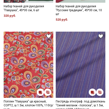
Набор тканей для рукоделия
Набор тканей для рукоделия
"Павушка", 45*30 см, 6 шт
"Русские традиции", 45*30 см, 10
шт
320 руб.
520 руб.
Поплин "Павушка" цв.красный,
Пестрядь этнограф. под домоткань
СОРТ2, ш.1.5м, хлопок-100%, 110гр/
"Синий меланж - полоска", ш.1.5м,