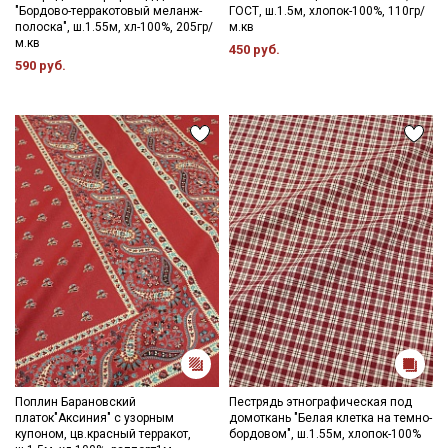
"Бордово-терракотовый меланж-
ГОСТ, ш.1.5м, хлопок-100%, 110гр/
полоска", ш.1.55м, хл-100%, 205гр/
м.кв
м.кв
450 руб.
590 руб.
Поплин Барановский
Пестрядь этнографическая под
платок"Аксиния" с узорным
домоткань "Белая клетка на темно-
купоном, цв.красный терракот,
бордовом", ш.1.55м, хлопок-100%