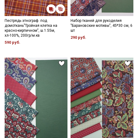
Пестрядь этнограф. под
Набор тканей для рукоделия
домоткань"Тройная клетка на
"Барановские мотивы", 45*30 см, 6
красно-кирпичном", ш.1.55м,
шт
хл-100%, 200гр/м.кв
290 руб.
590 руб.