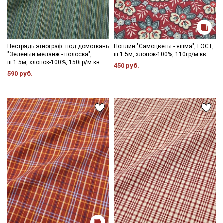
Пестрядь этнограф. под домоткань
Поплин "Самоцветы - яшма", ГОСТ,
"Зеленый меланж - полоска",
ш.1.5м, хлопок-100%, 110гр/м.кв
ш.1.5м, хлопок-100%, 150гр/м.кв
450 руб.
590 руб.