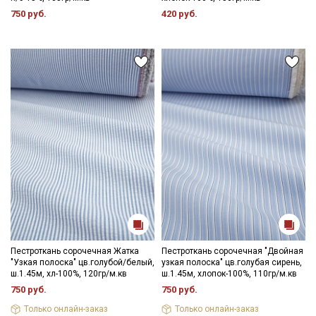
750 руб.
420 руб.
Пестроткань сорочечная Жатка
Пестроткань сорочечная "Двойная
"Узкая полоска" цв.голубой/белый,
узкая полоска" цв.голубая сирень,
ш.1.45м, хл-100%, 120гр/м.кв
ш.1.45м, хлопок-100%, 110гр/м.кв
750 руб.
750 руб.
Только онлайн-заказ
Только онлайн-заказ