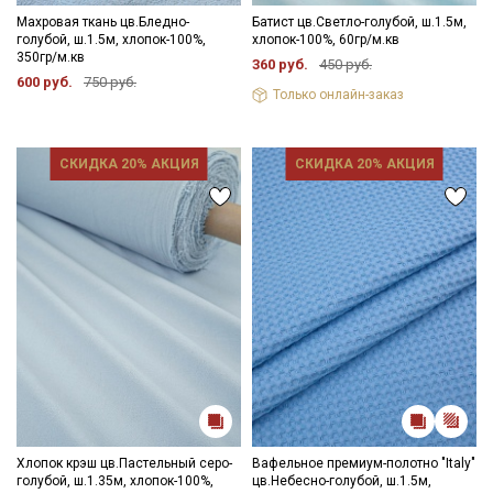
Махровая ткань цв.Бледно-
Батист цв.Светло-голубой, ш.1.5м,
голубой, ш.1.5м, хлопок-100%,
хлопок-100%, 60гр/м.кв
350гр/м.кв
360 руб.
450 руб.
600 руб.
750 руб.
Только онлайн-заказ
СКИДКА 20% АКЦИЯ
СКИДКА 20% АКЦИЯ
Хлопок крэш цв.Пастельный серо-
Вафельное премиум-полотно "Italy"
голубой, ш.1.35м, хлопок-100%,
цв.Небесно-голубой, ш.1.5м,