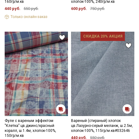
160гр/м.кв
хлопок-100%, 240гр/м.кв
440 руб.
550 руб.
600 руб.
750 руб.
Только онлайн-заказ
СКИДКА 20% АКЦИЯ
Фуле с вареным эффектом
Вареный (стираный) хлопок
"Клетка" цв.джинс/красный
цв.Лазурно-серый меланж, ш.2.5м,
коралл, ш.1.4м, хлопок-100%,
хлопок-100%, 115гр/м.кв#032646
150гр/м.кв
440 руб.
550 руб.