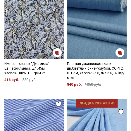
Ознакомлен(а) с
Политикой обработки персональных
данных
и даю
Согласие на обработку персональных
данных
Даю
Согласие на получение рекламных и
информационных рассылок
Импорт. хлопок "Джамила"
Плотная джинсовая ткань
цв.чернильный, ш.1.45м,
цв.Светлый сине-голубой, СОРТ2,
хлопок-100%, 100гр/м.кв
ш.1.5м, хлопок-95%, п/э-5%, 370гр/
м.кв
416 руб.
520 руб.
840 руб.
1050 руб.
СКИДКА 20% АКЦИЯ