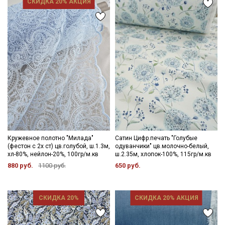
СКИДКА 20% АКЦИЯ
Секретная рассылка от Купава
Мы публикуем здесь дополнительные
промокоды и скидки до 30% на узкие
категории тканей
Кружевное полотно "Милада"
Сатин Цифр.печать "Голубые
(фестон с 2х ст) цв.голубой, ш.1.3м,
одуванчики" цв.молочно-белый,
хл-80%, нейлон-20%, 100гр/м.кв
ш.2.35м, хлопок-100%, 115гр/м.кв
Электронная почта
880 руб.
1100 руб.
650 руб.
СКИДКА 20%
СКИДКА 20% АКЦИЯ
Подписаться