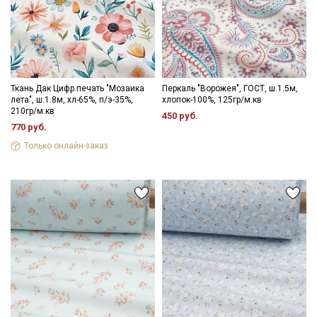
Ткань Дак Цифр.печать "Мозаика
Перкаль "Ворожея", ГОСТ, ш.1.5м,
лета", ш.1.8м, хл-65%, п/э-35%,
хлопок-100%, 125гр/м.кв
210гр/м.кв
450 руб.
770 руб.
Только онлайн-заказ