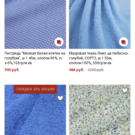
Пестрядь "Мелкая белая клетка на
Махровая ткань Люкс цв.Небесно-
голубом", ш.1.45м, хлопок-95%, п/
голубой, СОРТ2, ш.1.55м,
э-5%,165гр/м.кв
хлопок-100%, 550гр/м.кв
590 руб.
984 руб.
1230 руб.
СКИДКА 20% АКЦИЯ