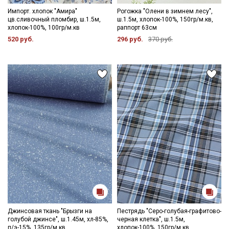
Импорт. хлопок "Амира"
Рогожка "Олени в зимнем лесу",
цв.сливочный пломбир, ш.1.5м,
ш.1.5м, хлопок-100%, 150гр/м.кв,
хлопок-100%, 100гр/м.кв
раппорт 63см
520 руб.
296 руб.
370 руб.
Джинсовая ткань "Брызги на
Пестрядь "Серо-голубая-графитово-
голубой джинсе", ш.1.45м, хл-85%,
черная клетка", ш.1.5м,
п/э-15%, 135гр/м.кв
хлопок-100%, 150гр/м.кв