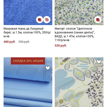
Махровая ткань цв.Лазурный
Импорт. хлопок "Цветочное
берег, ш.1.5м, хлопок-100%, 350гр/
вдохновение (синие цветы)",
м.кв
ВИД2, ш.1.47м, хлопок-100%,
110гр/м.кв
600 руб.
750 руб.
520 руб.
СКИДКА 20% АКЦИЯ