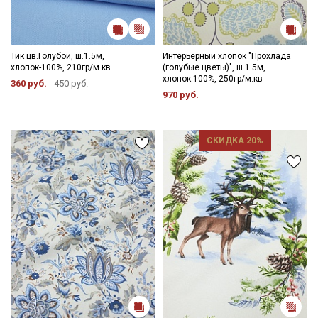
Тик цв.Голубой, ш.1.5м,
Интерьерный хлопок "Прохлада
хлопок-100%, 210гр/м.кв
(голубые цветы)", ш.1.5м,
хлопок-100%, 250гр/м.кв
360 руб.
450 руб.
970 руб.
СКИДКА 20%