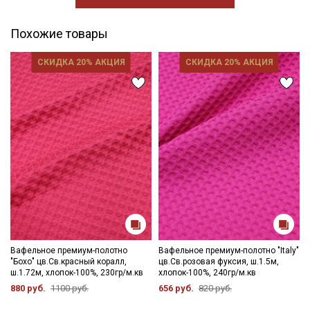
Похожие товары
СКИДКА 20% АКЦИЯ
СКИДКА 20% АКЦИЯ
Вафельное премиум-полотно
Вафельное премиум-полотно "Italy"
"Бохо" цв.Св.красный коралл,
цв.Св.розовая фуксия, ш.1.5м,
ш.1.72м, хлопок-100%, 230гр/м.кв
хлопок-100%, 240гр/м.кв
880 руб.
1100 руб.
656 руб.
820 руб.