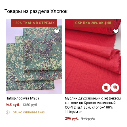
Товары из раздела Хлопок
- 30% ТКАНЬ В ОТРЕЗАХ
СКИДКА 20% АКЦИЯ
Набор лоскута №209
Муслин двухслойный с эффектом
М
жатости цв.Красно-малиновый,
г
945 руб.
1350 руб.
СОРТ2, ш.1.35м, хлопок-100%,
ш
110гр/м.кв
Только онлайн-заказ
6
296 руб.
370 руб.