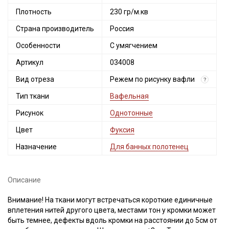
Плотность
230 гр/м.кв
Страна производитель
Россия
Особенности
С умягчением
Артикул
034008
Вид отреза
Режем по рисунку вафли
?
Тип ткани
Вафельная
Рисунок
Однотонные
Цвет
Фуксия
Назначение
Для банных полотенец
Описание
Внимание! На ткани могут встречаться короткие единичные
вплетения нитей другого цвета, местами тон у кромки может
быть темнее, дефекты вдоль кромки на расстоянии до 5см от