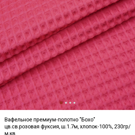
Вафельное премиум-полотно "Бохо"
цв.св.розовая фуксия, ш.1.7м, хлопок-100%, 230гр/
м.кв