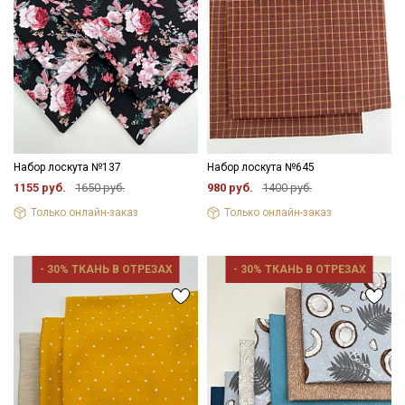
Секретная рассылка от Купава
Мы публикуем здесь дополнительные
промокоды и скидки до 30% на узкие
категории тканей
Набор лоскута №137
Набор лоскута №645
1155 руб.
1650 руб.
980 руб.
1400 руб.
Электронная почта
Только онлайн-заказ
Только онлайн-заказ
- 30% ТКАНЬ В ОТРЕЗАХ
- 30% ТКАНЬ В ОТРЕЗАХ
Подписаться
Ознакомлен(а) с
Политикой обработки персональных
данных
и даю
Согласие на обработку персональных
данных
Даю
Согласие на получение рекламных и
информационных рассылок