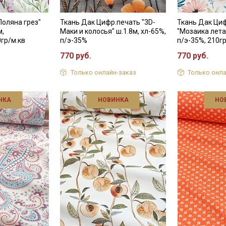
Поляна грез"
Ткань Дак Цифр.печать "3D-
Ткань Дак Ци
м,
Маки и колосья" ш.1.8м, хл-65%,
"Мозаика лета"
0гр/м.кв
п/э-35%
п/э-35%, 210г
770 руб.
770 руб.
Только онлайн-заказ
Только онла
НКА
НОВИНКА
НО