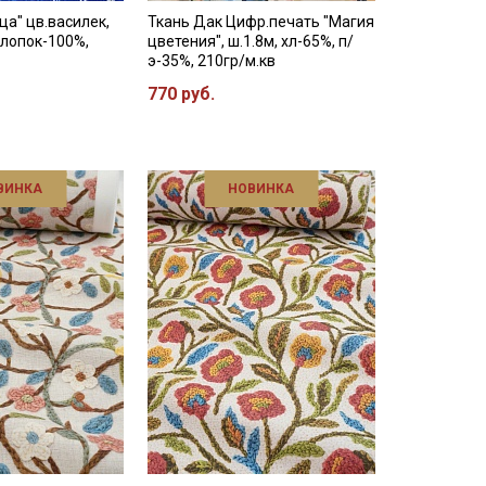
ца" цв.василек,
Ткань Дак Цифр.печать "Магия
хлопок-100%,
цветения", ш.1.8м, хл-65%, п/
э-35%, 210гр/м.кв
770 руб.
ВИНКА
НОВИНКА