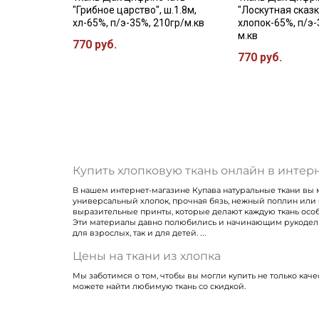
"Грибное царство", ш.1.8м,
"Лоскутная сказка
хл-65%, п/э-35%, 210гр/м.кв
хлопок-65%, п/э-
м.кв
770 руб.
770 руб.
Купить хлопковую ткань онлайн в интер
В нашем интернет-магазине Купава натуральные ткани вы м
универсальный хлопок, прочная бязь, нежный поплин или 
выразительные принты, которые делают каждую ткань осо
Эти материалы давно полюбились и начинающим рукодельни
для взрослых, так и для детей.
Цены на ткани из хлопка
Мы заботимся о том, чтобы вы могли купить не только каче
можете найти любимую ткань со скидкой.