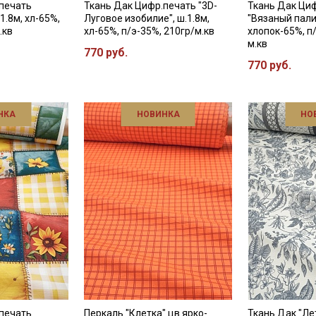
печать
Ткань Дак Цифр.печать "3D-
Ткань Дак Ци
1.8м, хл-65%,
Луговое изобилие", ш.1.8м,
"Вязаный палис
.кв
хл-65%, п/э-35%, 210гр/м.кв
хлопок-65%, п
м.кв
770 руб.
770 руб.
НКА
НОВИНКА
НО
печать
Перкаль "Клетка" цв.ярко-
Ткань Дак "Ле