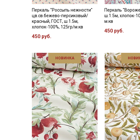
Перкаль "Россыпь нежности"
Перкаль "Вороже
цв.св.бежево-персиковый/
ш.1.5м, хлопок-1
красный, ГОСТ, ш.1.5м,
м.кв
хлопок-100%, 125гр/м.кв
450 руб.
450 руб.
НОВИНКА
НОВИ