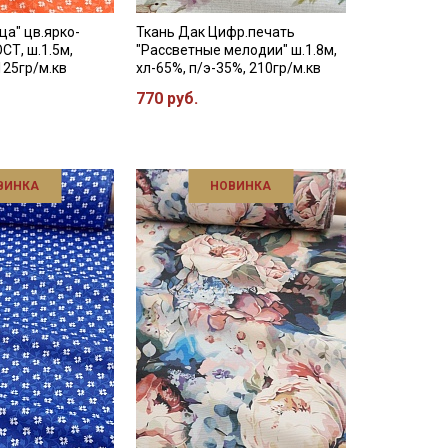
ца" цв.ярко-
Ткань Дак Цифр.печать
СТ, ш.1.5м,
"Рассветные мелодии" ш.1.8м,
125гр/м.кв
хл-65%, п/э-35%, 210гр/м.кв
770 руб.
ВИНКА
НОВИНКА