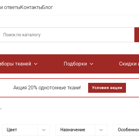
и ответы
Контакты
Блог
аборы тканей
Подборки
Скидки 
Акция 20% однотонные ткани!
Условия акции
и
Цвет
Назначение
Особенно