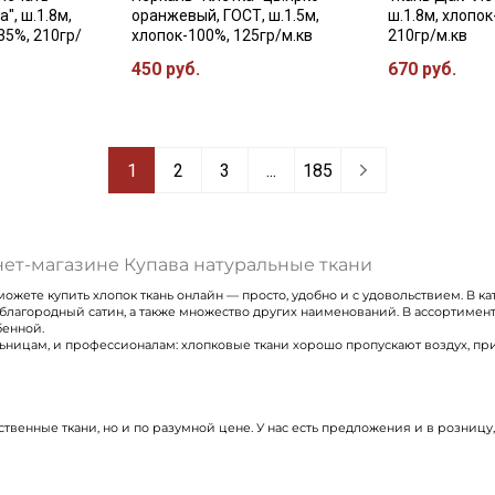
", ш.1.8м,
оранжевый, ГОСТ, ш.1.5м,
ш.1.8м, хлопок
35%, 210гр/
хлопок-100%, 125гр/м.кв
210гр/м.кв
450 руб.
670 руб.
1
2
3
...
185
нет-магазине Купава натуральные ткани
ожете купить хлопок ткань онлайн — просто, удобно и с удовольствием. В ка
благородный сатин, а также множество других наименований. В ассортимен
бенной.
цам, и профессионалам: хлопковые ткани хорошо пропускают воздух, прият
ственные ткани, но и по разумной цене. У нас есть предложения и в розницу