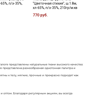
-65%, п/э-35%,
"Цветочная стихия", ш.1.8м,
хл-65%, п/э-35%, 210гр/м.кв
770 руб.
талоге представлены натуральные ткани высокого качества:
те представлена разнообразная однотонная палитра и
ны к телу, мягкие, прочные и прекрасно подходят как
, и оптом. Благодаря регулярным акциям, вы всегда