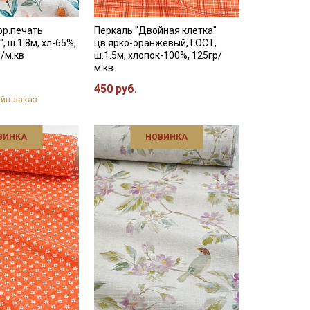
фр.печать
Перкаль "Двойная клетка"
, ш.1.8м, хл-65%,
цв.ярко-оранжевый, ГОСТ,
р/м.кв
ш.1.5м, хлопок-100%, 125гр/
м.кв
450 руб.
йн-заказ
ВИНКА
НОВИНКА