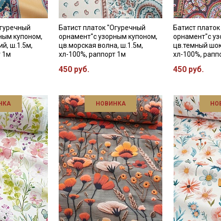
Огуречный
Батист платок "Огуречный
Батист платок
ным купоном,
орнамент"с узорным купоном,
орнамент"с уз
й, ш.1.5м,
цв.морская волна, ш.1.5м,
цв.темный шок
т 1м
хл-100%, раппорт 1м
хл-100%, рапп
450 руб.
450 руб.
НКА
НОВИНКА
НО