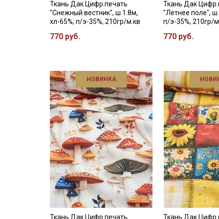
Ткань Дак Цифр.печать
Ткань Дак Цифр.
"Снежный вестник", ш.1.8м,
"Летнее поле", ш.
хл-65%, п/э-35%, 210гр/м.кв
п/э-35%, 210гр/м
770 руб.
770 руб.
НОВИНКА
НОВИ
Ткань Дак Цифр.печать
Ткань Дак Цифр.