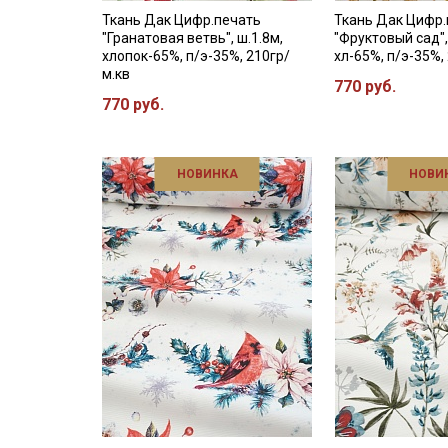
Ткань Дак Цифр.печать
Ткань Дак Цифр.
"Гранатовая ветвь", ш.1.8м,
"Фруктовый сад",
хлопок-65%, п/э-35%, 210гр/
хл-65%, п/э-35%,
м.кв
770 руб.
770 руб.
НОВИНКА
НОВИ