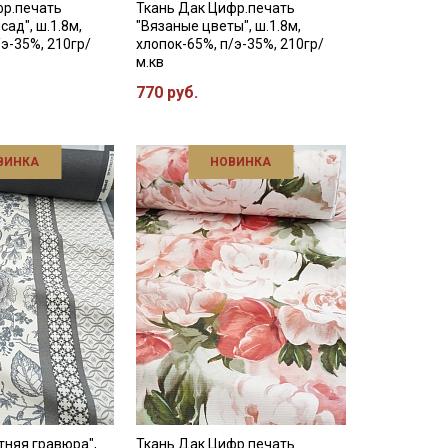
фр.печать
Ткань Дак Цифр.печать
ад", ш.1.8м,
"Вязаные цветы", ш.1.8м,
/э-35%, 210гр/
хлопок-65%, п/э-35%, 210гр/
м.кв
770 руб.
ВИНКА
НОВИНКА
тняя гравюра",
Ткань Дак Цифр.печать