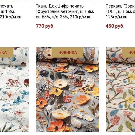
Даю
Согласие на получение рекламных и
печать
Ткань Дак Цифр.печать
Перкаль "Зори
информационных рассылок
 ш.1.8м,
"Фруктовые веточки", ш.1.8м,
ГОСТ, ш.1.5м, 
 210гр/м.кв
хл-65%, п/э-35%, 210гр/м.кв
125гр/м.кв
770 руб.
450 руб.
НКА
НОВИНКА
НО