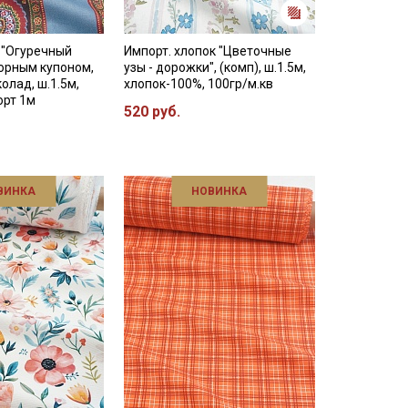
 "Огуречный
Импорт. хлопок "Цветочные
орным купоном,
узы - дорожки", (комп), ш.1.5м,
олад, ш.1.5м,
хлопок-100%, 100гр/м.кв
орт 1м
520 руб.
ВИНКА
НОВИНКА