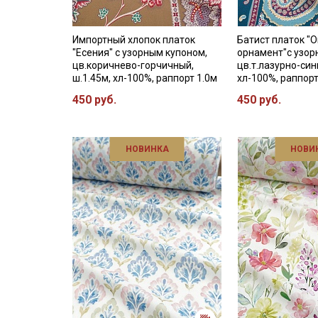
Импортный хлопок платок
Батист платок "
"Есения" с узорным купоном,
орнамент"с узор
цв.коричнево-горчичный,
цв.т.лазурно-сини
ш.1.45м, хл-100%, раппорт 1.0м
хл-100%, раппор
450 руб.
450 руб.
НОВИНКА
НОВИ