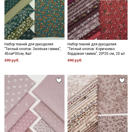
Набор тканей для рукоделия
Набор тканей для рукоделия
"Теплый хлопок: Зелёная гамма",
"Теплый хлопок: Коричнево-
45см*30см, 8шт
бордовая гамма", 20*20 см, 20 шт
690 руб.
490 руб.
Секретная рассылка от Купава
Мы публикуем здесь дополнительные
промокоды и скидки до 30% на узкие
категории тканей
Электронная почта