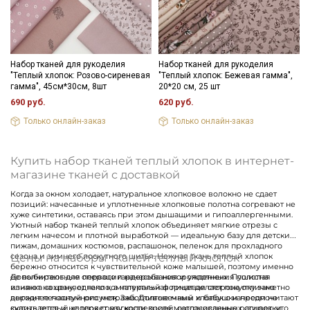
Подписаться
Ознакомлен(а) с
Политикой обработки персональных
данных
и даю
Согласие на обработку персональных
данных
Набор тканей для рукоделия
Набор тканей для рукоделия
"Теплый хлопок: Розово-сиреневая
"Теплый хлопок: Бежевая гамма",
Даю
Согласие на получение рекламных и
гамма", 45см*30см, 8шт
20*20 см, 25 шт
информационных рассылок
690 руб.
620 руб.
Только онлайн-заказ
Только онлайн-заказ
Купить набор тканей теплый хлопок в интернет-
магазине тканей с доставкой
Когда за окном холодает, натуральное хлопковое волокно не сдает
позиций: начесанные и уплотненные хлопковые полотна согревают не
хуже синтетики, оставаясь при этом дышащими и гипоаллергенными.
Уютный набор тканей теплый хлопок объединяет мягкие отрезы с
легким начесом и плотной выработкой — идеальную базу для детских
пижам, домашних костюмов, распашонок, пеленок для прохладного
Цены на наборы тканей теплый хлопок
сезона и зимнего лоскутного шитья. Нежная ткань теплый хлопок
бережно относится к чувствительной коже малышей, поэтому именно
ее выбирают для первого гардероба новорожденных. Пушистая
Дополнительные операции начесывания и уплотнения полотна
изнанка сохраняет тепло, а натуральная лицевая сторона отлично
влияют на цену, однако комплектный формат делает покупку заметно
держит печатный рисунок. Заботливые мамы и бабушки предпочитают
выгоднее поштучного метража. Долговечный хлопок с начесом не
купить теплый хлопок сразу коллекцией: согласованные расцветки
скатывается и не теряет мягкости после многочисленных стирок, что