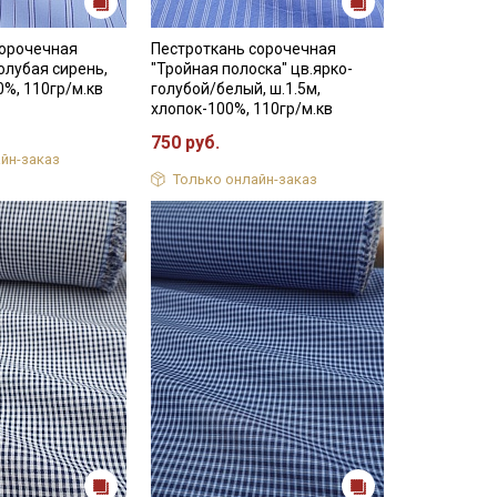
сорочечная
Пестроткань сорочечная
голубая сирень,
"Тройная полоска" цв.ярко-
0%, 110гр/м.кв
голубой/белый, ш.1.5м,
хлопок-100%, 110гр/м.кв
750 руб.
йн-заказ
Только онлайн-заказ