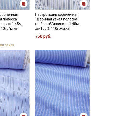
сорочечная
Пестроткань сорочечная
я полоска"
"Двойная узкая полоска"
ень, ш.1.45м,
цв.белый/джинс, ш.1.45м,
110гр/м.кв
хл-100%, 110гр/м.кв
750 руб.
йн-заказ