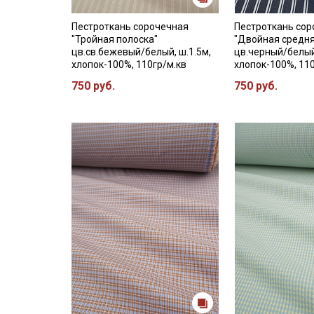
Пестроткань сорочечная
Пестроткань со
"Тройная полоска"
"Двойная средня
цв.св.бежевый/белый, ш.1.5м,
цв.черный/белый
хлопок-100%, 110гр/м.кв
хлопок-100%, 11
750 руб.
750 руб.