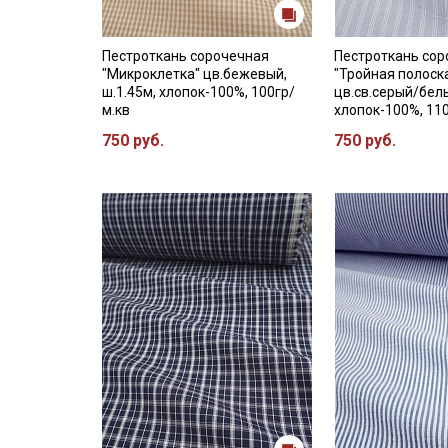
Пестроткань сорочечная
Пестроткань со
"Микроклетка" цв.бежевый,
"Тройная полоск
ш.1.45м, хлопок-100%, 100гр/
цв.св.серый/белы
м.кв
хлопок-100%, 11
750 руб.
750 руб.