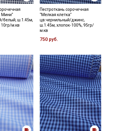
сорочечная
Пестроткань сорочечная
а Мини"
"Мелкая клетка"
/белый, ш.1.45м,
цв.чернильный/джинс,
110гр/м.кв
ш.1.45м, хлопок-100%, 95гр/
м.кв
750 руб.