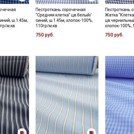
Секретная рассылка от
рочечная
Пестроткань сорочечная
Пестроткань 
"Средняя клетка" цв.белый/
Жатка "Клетк
Купава
иний, ш.1.45м,
синий, ш.1.45м, хлопок-100%,
цв.чернильный
0гр/м.кв
110гр/м.кв
хлопок-100%, 
750 руб.
750 руб.
Мы публикуем здесь дополнительные
промокоды и скидки до 30% на узкие
категории тканей
Электронная почта
Подписаться
Ознакомлен(а) с
Политикой обработки персональных
данных
и даю
Согласие на обработку персональных
данных
Даю
Согласие на получение рекламных и