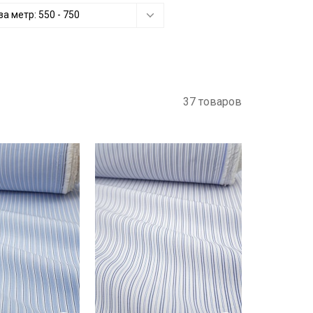
за метр:
550
-
750
37 товаров