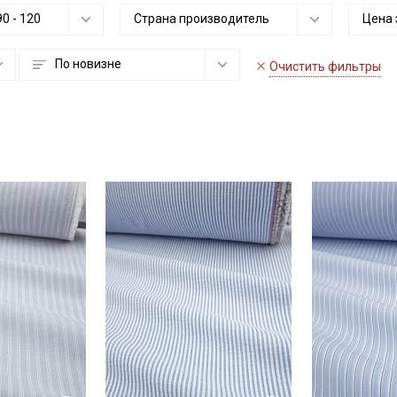
90
-
120
Страна производитель
Цена 
По новизне
Очистить фильтры