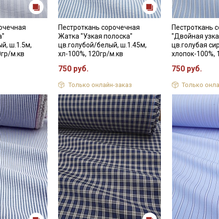
рочечная
Пестроткань сорочечная
Пестроткань 
а"
Жатка "Узкая полоска"
"Двойная узка
й, ш.1.5м,
цв.голубой/белый, ш.1.45м,
цв.голубая сир
0гр/м.кв
хл-100%, 120гр/м.кв
хлопок-100%, 
750 руб.
750 руб.
Только онлайн-заказ
Только онла