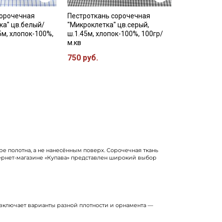
сорочечная
Пестроткань сорочечная
ка" цв.белый/
"Микроклетка" цв.серый,
5м, хлопок-100%,
ш.1.45м, хлопок-100%, 100гр/
м.кв
750 руб.
е полотна, а не нанесённым поверх. Сорочечная ткань
нтернет-магазине «Купава» представлен широкий выбор
т включает варианты разной плотности и орнамента —