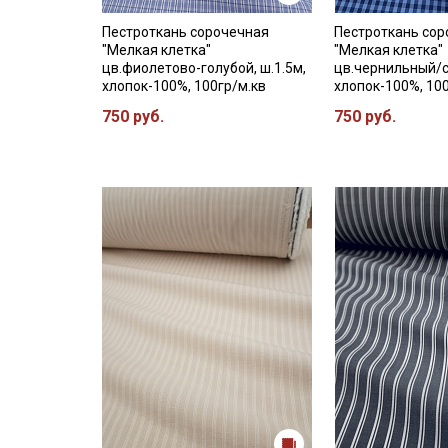
Пестроткань сорочечная
Пестроткань со
"Мелкая клетка"
"Мелкая клетка"
цв.фиолетово-голубой, ш.1.5м,
цв.чернильный/с
хлопок-100%, 100гр/м.кв
хлопок-100%, 10
750 руб.
750 руб.