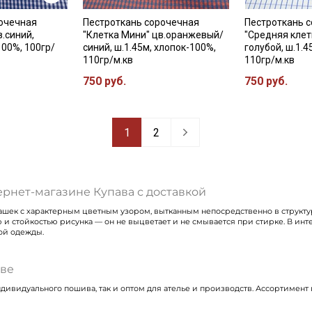
рочечная
Пестроткань сорочечная
Пестроткань 
.синий,
"Клетка Мини" цв.оранжевый/
"Средняя клет
100%, 100гр/
синий, ш.1.45м, хлопок-100%,
голубой, ш.1.4
110гр/м.кв
110гр/м.кв
750 руб.
750 руб.
1
2
ернет-магазине Купава с доставкой
ашек с характерным цветным узором, вытканным непосредственно в структур
ю и стойкостью рисунка — он не выцветает и не смывается при стирке. В и
кой одежды.
аве
ндивидуального пошива, так и оптом для ателье и производств. Ассортимен