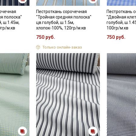
информационных рассылок
рочечная
Пестроткань сорочечная
Пестроткань 
я полоска"
"Тройная средняя полоска"
"Двойная клет
, ш.1.45м,
цв.голубой, ш.1.5м,
голубой, ш.1.4
0гр/м.кв
хлопок-100%, 120гр/м.кв
100гр/м.кв
750 руб.
750 руб.
Только онлайн-заказ