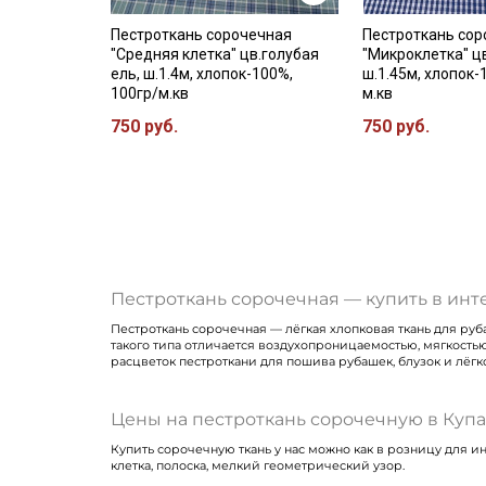
Пестроткань сорочечная
Пестроткань со
"Средняя клетка" цв.голубая
"Микроклетка" цв
ель, ш.1.4м, хлопок-100%,
ш.1.45м, хлопок-
100гр/м.кв
м.кв
750 руб.
750 руб.
Пестроткань сорочечная — купить в инт
Пестроткань сорочечная — лёгкая хлопковая ткань для руб
такого типа отличается воздухопроницаемостью, мягкость
расцветок пестроткани для пошива рубашек, блузок и лёг
Цены на пестроткань сорочечную в Куп
Купить сорочечную ткань у нас можно как в розницу для и
клетка, полоска, мелкий геометрический узор.