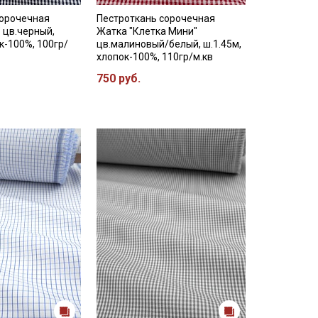
сорочечная
Пестроткань сорочечная
 цв.черный,
Жатка "Клетка Мини"
к-100%, 100гр/
цв.малиновый/белый, ш.1.45м,
хлопок-100%, 110гр/м.кв
750 руб.