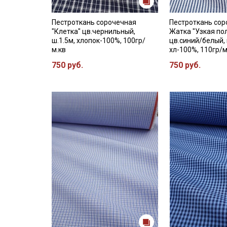
Пестроткань сорочечная
Пестроткань со
"Клетка" цв.чернильный,
Жатка "Узкая по
ш.1.5м, хлопок-100%, 100гр/
цв.синий/белый, 
м.кв
хл-100%, 110гр/м
750 руб.
750 руб.