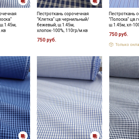
рочечная
Пестроткань сорочечная
Пестроткань 
лоска"
"Клетка" цв.чернильный/
"Полоска" цв.
ш.1.45м,
бежевый, ш.1.45м,
ш.1.45м, хл-10
.кв
хлопок-100%, 110гр/м.кв
750 руб.
750 руб.
Только онла