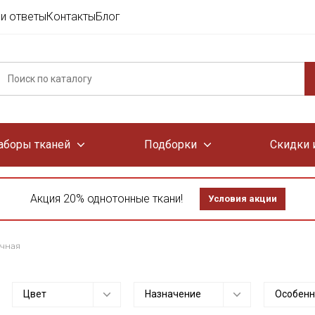
и ответы
Контакты
Блог
аборы тканей
Подборки
Скидки 
Акция 20% однотонные ткани!
Условия акции
ечная
Цвет
Назначение
Особенн