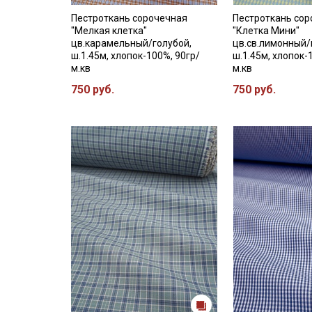
Пестроткань сорочечная
Пестроткань со
"Мелкая клетка"
"Клетка Мини"
цв.карамельный/голубой,
цв.св.лимонный/
ш.1.45м, хлопок-100%, 90гр/
ш.1.45м, хлопок-
м.кв
м.кв
750 руб.
750 руб.