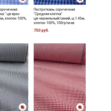
сорочечная
Пестроткань сорочечная
ка " цв.ярко-
"Средняя клетка"
5м, хлопок-100%,
цв.чернильный/синий, ш.1.45м,
хлопок-100%, 100гр/м.кв
750 руб.