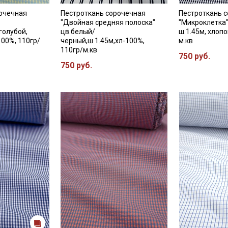
рочечная
Пестроткань сорочечная
Пестроткань 
"Двойная средняя полоска"
"Микроклетка"
голубой,
цв.белый/
ш.1.45м, хлопо
100%, 110гр/
черный,ш.1.45м,хл-100%,
м.кв
110гр/м.кв
750 руб.
750 руб.