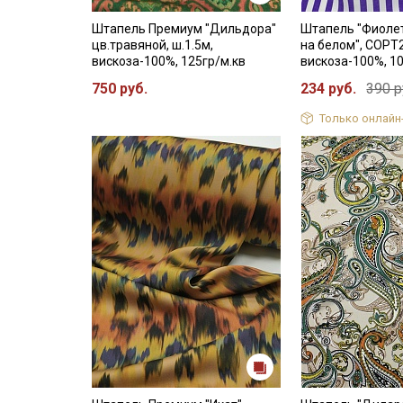
Штапель Премиум "Дильдора"
Штапель "Фиоле
цв.травяной, ш.1.5м,
на белом", СОРТ2
вискоза-100%, 125гр/м.кв
вискоза-100%, 1
750 руб.
234 руб.
390 р
Только онлайн