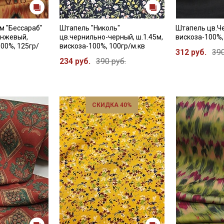
м "Бессараб"
Штапель "Николь"
Штапель цв.Че
анжевый,
цв.чернильно-черный, ш.1.45м,
вискоза-100%,
100%, 125гр/
вискоза-100%, 100гр/м.кв
312 руб.
390
234 руб.
390 руб.
СКИДКА 40%