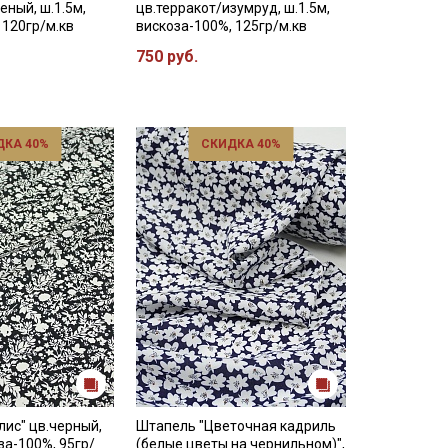
еный, ш.1.5м,
цв.терракот/изумруд, ш.1.5м,
 120гр/м.кв
вискоза-100%, 125гр/м.кв
750 руб.
ДКА 40%
СКИДКА 40%
ис" цв.черный,
Штапель "Цветочная кадриль
за-100%, 95гр/
(белые цветы на чернильном)",