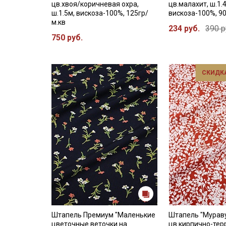
цв.хвоя/коричневая охра,
цв.малахит, ш.1.
ш.1.5м, вискоза-100%, 125гр/
вискоза-100%, 90
м.кв
234 руб.
390 р
750 руб.
СКИДКА
Штапель Премиум "Маленькие
Штапель "Мурав
цветочные веточки на
цв.кирпично-тер