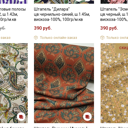
Электронная почта
товые полосы
Штапель "Дилара"
Штапель "Эсм
, ш.1.42м,
цв.чернильно-синий, ш.1.45м,
цв.черный, ш.1
00гр/м.кв
вискоза-100%, 100гр/м.кв
вискоза-100%,
уб.
390 руб.
390 руб.
-заказ
Только онлайн-заказ
Только онла
Подписаться
СКИ
Ознакомлен(а) с
Политикой обработки персональных
данных
и даю
Согласие на обработку персональных
данных
Даю
Согласие на получение рекламных и
информационных рассылок