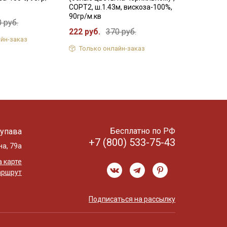
СОРТ2, ш.1.43м, вискоза-100%,
90гр/м.кв
 руб.
222 руб.
370 руб.
йн-заказ
Только онлайн-заказ
Бесплатно по РФ
упава
+7 (800) 533-75-43
на, 79а
 карте
аршрут
Подписаться на рассылку