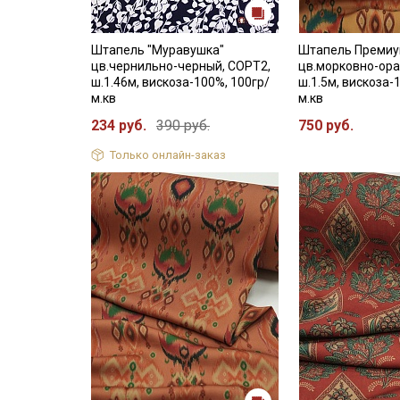
Штапель "Муравушка"
Штапель Премиу
цв.чернильно-черный, СОРТ2,
цв.морковно-ор
ш.1.46м, вискоза-100%, 100гр/
ш.1.5м, вискоза-
м.кв
м.кв
234 руб.
390 руб.
750 руб.
Только онлайн-заказ