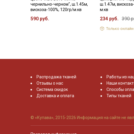
чернильно-черном", ш.1.45м,
ш.1.47м, вискоза
вискоза-100%, 120гр/м.кв
м.кв
590 руб.
234 руб.
390 р
Только онлайн
Распродажа тканей
Работы из на
Отзывы о нас
Наши контак
Система скидок
Способы опла
Доставка и оплата
Типы тканей
© «Купава», 2015-2026
Информация на сайте не явл