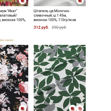
иум "Икат"
Штапель цв.Молочно-
салатовый/
сливочный, ш.1.45м,
м, вискоза-100%,
вискоза-100%, 110гр/м.кв
312 руб.
390 руб.
йн-заказ