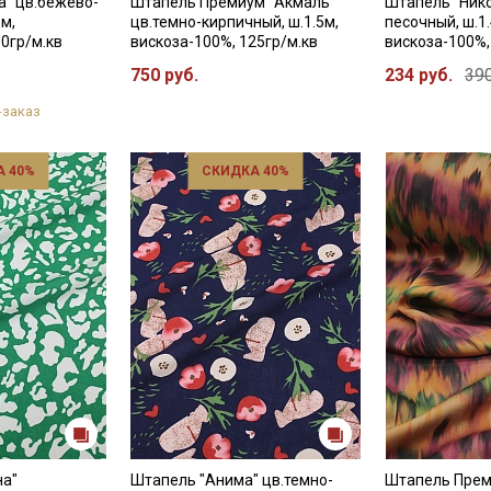
" цв.бежево-
Штапель Премиум "Акмаль"
Штапель "Нико
5м,
цв.темно-кирпичный, ш.1.5м,
песочный, ш.1
00гр/м.кв
вискоза-100%, 125гр/м.кв
вискоза-100%,
750 руб.
234 руб.
390
-заказ
 40%
СКИДКА 40%
на"
Штапель "Анима" цв.темно-
Штапель Прем