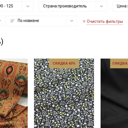
90
-
125
Страна производитель
Цена 
По новизне
Очистить фильтры
)
СКИДКА 40%
СКИДКА