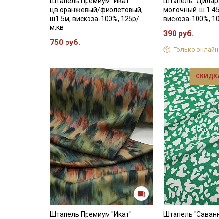
Штапель Премиум "Икат"
Штапель "Дилара
цв.оранжевый/фиолетовый,
молочный, ш.1.4
ш1.5м, вискоза-100%, 125р/
вискоза-100%, 1
м.кв
390 руб.
750 руб.
Только онлайн
СКИДКА
Штапель Премиум "Икат"
Штапель "Саван