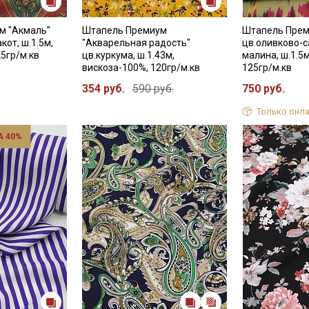
м "Акмаль"
Штапель Премиум
Штапель Прем
кот, ш.1.5м,
"Акварельная радость"
цв.оливково-
25гр/м.кв
цв.куркума, ш.1.43м,
малина, ш.1.5
вискоза-100%, 120гр/м.кв
125гр/м.кв
354 руб.
590 руб.
750 руб.
Только онла
 40%
Секретная рассылка от
Купава
Мы публикуем здесь дополнительные
промокоды и скидки до 30% на узкие
категории тканей