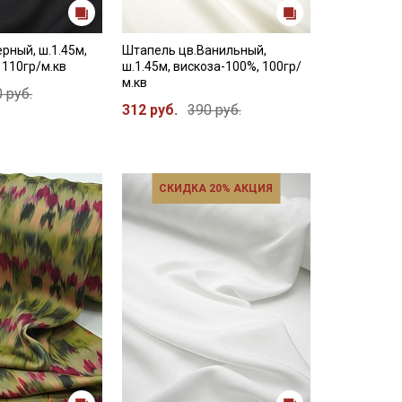
рный, ш.1.45м,
Штапель цв.Ванильный,
 110гр/м.кв
ш.1.45м, вискоза-100%, 100гр/
м.кв
 руб.
312 руб.
390 руб.
СКИДКА 20% АКЦИЯ