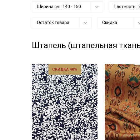
Ширина см :
140
-
150
Плотность :
Остаток товара
Скидка
Штапель (штапельная ткань
СКИДКА 40%