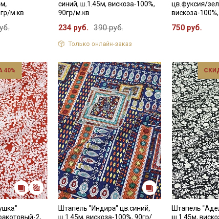
4м,
синий, ш.1.45м, вискоза-100%,
цв.фуксия/зел
гр/м.кв
90гр/м.кв
вискоза-100%,
уб.
234 руб.
390 руб.
750 руб.
Только онлайн-заказ
 40%
СКИ
ушка"
Штапель "Индира" цв.синий,
Штапель "Адел
ракотовый-2,
ш.1.45м, вискоза-100%, 90гр/
ш.1.45м, виско