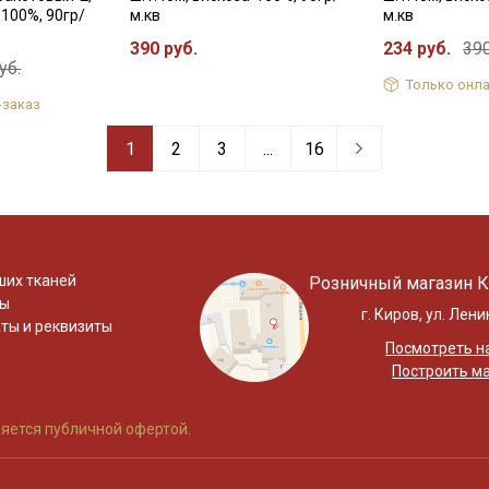
-100%, 90гр/
м.кв
м.кв
390 руб.
234 руб.
390
уб.
Только онла
-заказ
1
2
3
...
16
ших тканей
Розничный магазин К
ты
г. Киров, ул. Лени
ты и реквизиты
Посмотреть на
Построить м
яется публичной офертой.