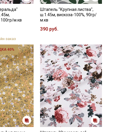
еральда"
Штапель "Крупная листва",
.45м,
ш.1.45м, вискоза-100%, 90гр/
 100гр/м.кв
м.кв
390 руб.
йн-заказ
ДКА 40%