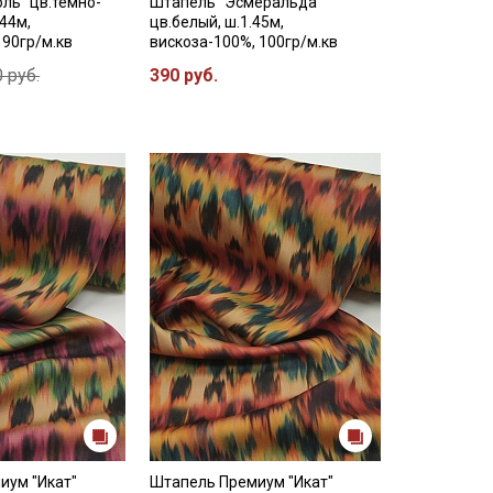
ль" цв.темно-
Штапель "Эсмеральда"
.44м,
цв.белый, ш.1.45м,
 90гр/м.кв
вискоза-100%, 100гр/м.кв
 руб.
390 руб.
иум "Икат"
Штапель Премиум "Икат"