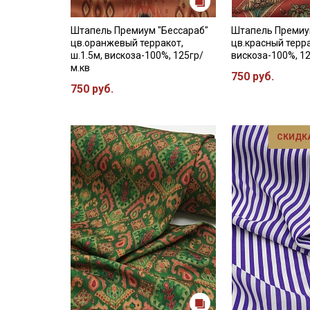
Штапель Премиум "Бессараб"
Штапель Премиу
цв.оранжевый терракот,
цв.красный терра
ш.1.5м, вискоза-100%, 125гр/
вискоза-100%, 1
м.кв
750 руб.
750 руб.
СКИДКА