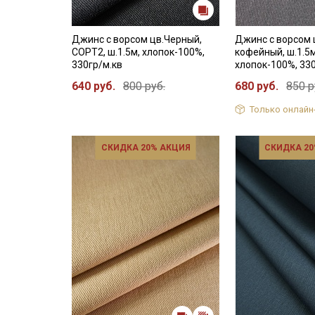
Джинс с ворсом цв.Черный,
Джинс с ворсом 
СОРТ2, ш.1.5м, хлопок-100%,
кофейный, ш.1.5м
330гр/м.кв
хлопок-100%, 33
640 руб.
800 руб.
680 руб.
850 р
Только онлайн
СКИДКА 20% АКЦИЯ
СКИДКА 20