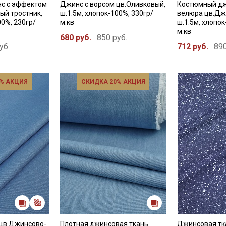
с с эффектом
Джинс с ворсом цв.Оливковый,
Костюмный дж
ый тростник,
ш.1.5м, хлопок-100%, 330гр/
велюра цв.Дж
00%, 230гр/
м.кв
ш.1.5м, хлопок
м.кв
680 руб.
850 руб.
уб.
712 руб.
890
% АКЦИЯ
СКИДКА 20% АКЦИЯ
 цв.Джинсово-
Плотная джинсовая ткань
Джинсовая тк