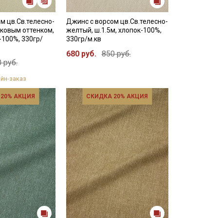
м цв.Св.телесно-
Джинс с ворсом цв.Св.телесно-
ковым оттенком,
желтый, ш.1.5м, хлопок-100%,
-100%, 330гр/
330гр/м.кв
680 руб.
850 руб.
 руб.
йн-заказ
 20% АКЦИЯ
СКИДКА 20% АКЦИЯ