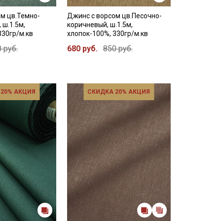
м цв.Темно-
Джинс с ворсом цв.Песочно-
 ш.1.5м,
коричневый, ш.1.5м,
330гр/м.кв
хлопок-100%, 330гр/м.кв
 руб.
680 руб.
850 руб.
 20% АКЦИЯ
СКИДКА 20% АКЦИЯ