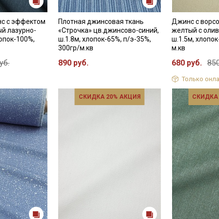
с с эффектом
Плотная джинсовая ткань
Джинс с ворсо
й лазурно-
«Строчка» цв.джинсово-синий,
желтый с олив
лопок-100%,
ш.1.8м, хлопок-65%, п/э-35%,
ш.1.5м, хлопок
300гр/м.кв
м.кв
уб.
890 руб.
680 руб.
850
Только онла
СКИДКА 20% АКЦИЯ
СКИДКА