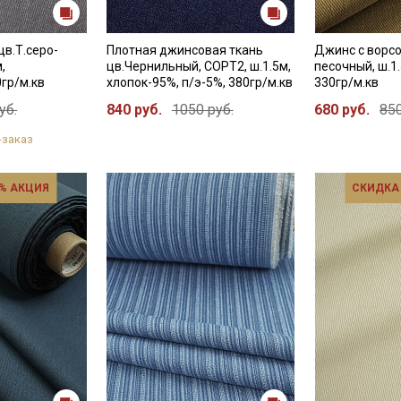
цв.Т.серо-
Плотная джинсовая ткань
Джинс с ворсо
,
цв.Чернильный, СОРТ2, ш.1.5м,
песочный, ш.1
0гр/м.кв
хлопок-95%, п/э-5%, 380гр/м.кв
330гр/м.кв
уб.
840 руб.
1050 руб.
680 руб.
850
-заказ
% АКЦИЯ
СКИДКА