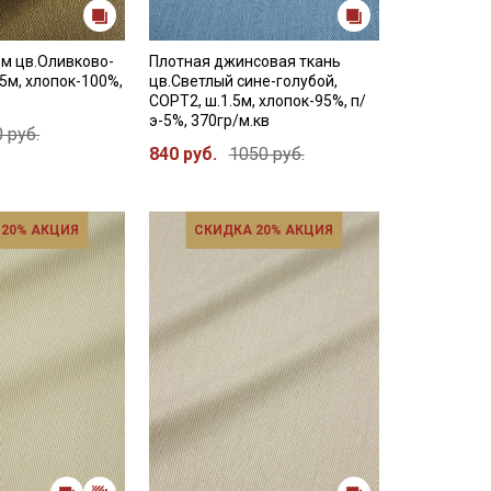
м цв.Оливково-
Плотная джинсовая ткань
.5м, хлопок-100%,
цв.Светлый сине-голубой,
СОРТ2, ш.1.5м, хлопок-95%, п/
э-5%, 370гр/м.кв
 руб.
840 руб.
1050 руб.
 20% АКЦИЯ
СКИДКА 20% АКЦИЯ