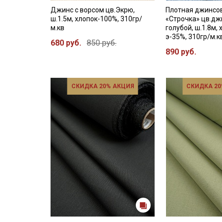
Джинс с ворсом цв.Экрю,
Плотная джинсо
ш.1.5м, хлопок-100%, 310гр/
«Строчка» цв.дж
м.кв
голубой, ш.1.8м, 
э-35%, 310гр/м.к
680 руб.
850 руб.
890 руб.
СКИДКА 20% АКЦИЯ
СКИДКА 20