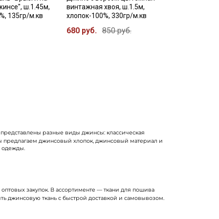
инсе", ш.1.45м,
винтажная хвоя, ш.1.5м,
%, 135гр/м.кв
хлопок-100%, 330гр/м.кв
680 руб.
850 руб.
е представлены разные виды джинсы: классическая
 Мы предлагаем джинсовый хлопок, джинсовый материал и
 одежды.
и оптовых закупок. В ассортименте — ткани для пошива
пить джинсовую ткань с быстрой доставкой и самовывозом.