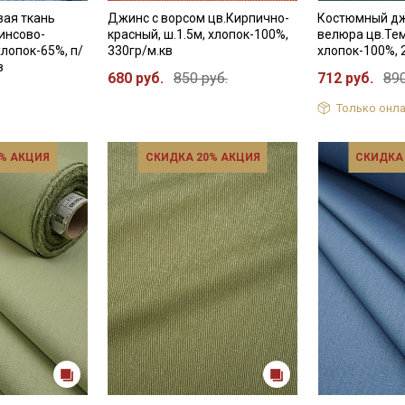
вая ткань
Джинс с ворсом цв.Кирпично-
Костюмный дж
инсово-
красный, ш.1.5м, хлопок-100%,
велюра цв.Тем
хлопок-65%, п/
330гр/м.кв
хлопок-100%, 
в
680 руб.
850 руб.
712 руб.
890
Только онла
% АКЦИЯ
СКИДКА 20% АКЦИЯ
СКИДКА