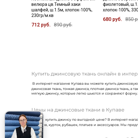
велюра цв.Темный хаки
фиолетовый, ш.1
шалфей, ш.1.5м, хлопок-100%,
хлопок-100%, 33
230гр/м.кв
680 руб.
850 р
712 руб.
890 руб.
Купить джинсовую ткань онлайн в интер
В интернет-магазине Купава вы можете купить джинсовую
джинсовая ткань, тонкая джинса, плотная джинса ткань, 
мягкую джинсу, которые легко шьются и сохраняют форму.
Цены на джинсовые ткани в Купаве
Хотите купить джинсу по выгодной цене? В интернет-магаз
джинсов, курток, рубашек, платьев и аксессуаров. Мы пре