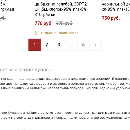
.5м,
цв.Св.сине-голубой, СОРТ2,
чернильной дж
0гр/м.кв
ш.1.5м, хлопок-95%, п/э-5%,
хл-85%, п/э-15
310гр/м.кв
уб.
750 руб.
776 руб.
970 руб.
Только онлайн-заказ
1
2
3
...
5
нет-магазине Купава
 ткань для пошива одежды, аксессуаров и декоративных изделий. В каталог
а также цветная джинса с ворсом и эффектом велюра для стильных проектов.
 Также в наличии белая джинсовая ткань подходящие для модной и удобной
ине Купава вы найдете цену которая приятно удивит, как для розницы, так 
длагаем материал для джинсов и ткань для джинсов, а также возможность ку