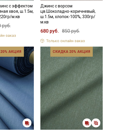
инс с эффектом
Джинс с ворсом
ная хвоя, ш.1.5м,
цв.Шоколадно-коричневый,
220гр/м.кв
ш.1.5м, хлопок-100%, 330гр/
м.кв
 руб.
680 руб.
850 руб.
йн-заказ
Только онлайн-заказ
 20% АКЦИЯ
СКИДКА 20% АКЦИЯ