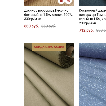
Джинс с ворсом цв.Песочно-
Костюмный джин
бежевый, ш.1.5м, хлопок-100%,
велюра цв.Темны
330гр/м.кв
серый, ш.1.5м, х
230гр/м.кв
680 руб.
850 руб.
712 руб.
890 р
СКИДКА 20% АКЦИЯ