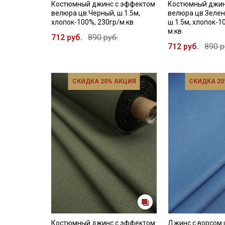
Костюмный джинс с эффектом
Костюмный джин
велюра цв.Черный, ш.1.5м,
велюра цв.Зелен
хлопок-100%, 230гр/м.кв
ш.1.5м, хлопок-1
м.кв
712 руб.
890 руб.
712 руб.
890 р
СКИДКА 20% АКЦИЯ
СКИДКА 20
Костюмный джинс с эффектом
Джинс с ворсом