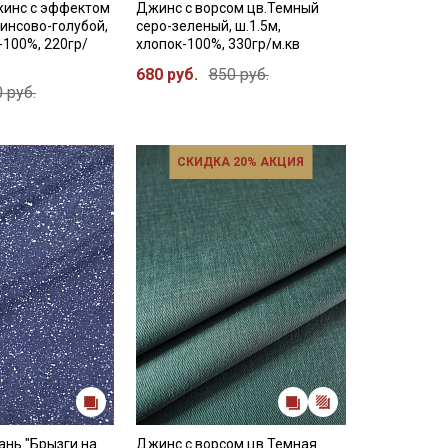
инс с эффектом
Джинс с ворсом цв.Темный
инсово-голубой,
серо-зеленый, ш.1.5м,
-100%, 220гр/
хлопок-100%, 330гр/м.кв
680 руб.
850 руб.
 руб.
СКИДКА 20% АКЦИЯ
ань "Брызги на
Джинс с ворсом цв.Темная