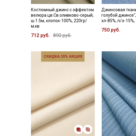
Костюмный джинс с эффектом
Джинсовая ткань
велюра цв.Св.оливково-серый,
голубой джинсе",
ш.1.5м, хлопок-100%, 220гр/
хл-85%, п/э-15%,
м.кв
750 руб.
712 руб.
890 руб.
СКИДКА 20% АКЦИЯ