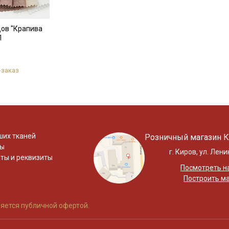
Даю
Согласие на получение рекламных и
информационных рассылок
цов "Крапива
1
-заказ
ших тканей
Розничный магазин К
ты
г. Киров, ул. Лени
ты и реквизиты
Посмотреть на
Построить м
яется публичной офертой.