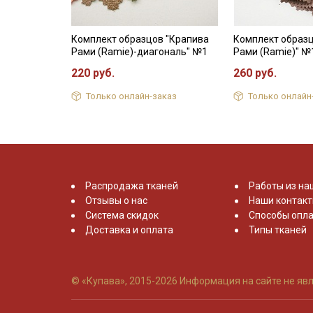
Комплект образцов "Крапива
Комплект образ
Рами (Ramie)-диагональ" №1
Рами (Ramie)" №
220 руб.
260 руб.
Только онлайн-заказ
Только онлайн
Распродажа тканей
Работы из на
Отзывы о нас
Наши контак
Система скидок
Способы опла
Доставка и оплата
Типы тканей
© «Купава», 2015-2026
Информация на сайте не явл