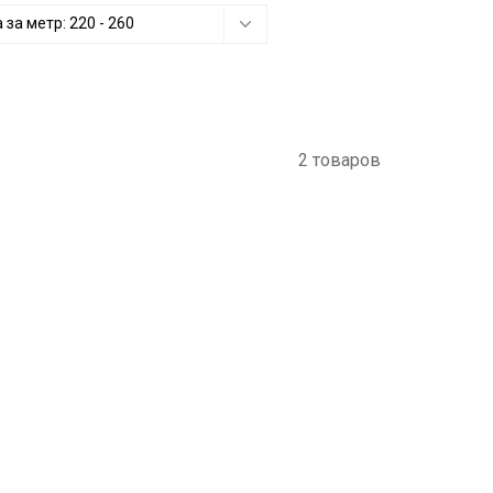
 за метр:
220
-
260
2 товаров