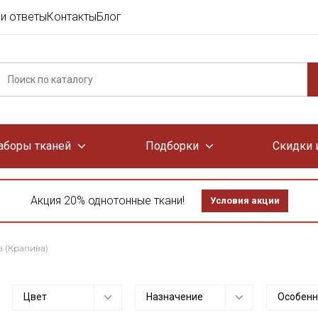
и ответы
Контакты
Блог
аборы тканей
Подборки
Скидки 
Акция 20% однотонные ткани!
Условия акции
 (Крапива)
Цвет
Назначение
Особенн