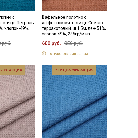
лотно с
Вафельное полотно с
ости цв.Петроль,
эффектом мятости цв.Светло-
%, хлопок-49%,
терракотовый, ш.1.5м, лен-51%,
хлопок-49%, 235гр/м.кв
 руб.
680 руб.
850 руб.
Только онлайн-заказ
 20% АКЦИЯ
СКИДКА 20% АКЦИЯ