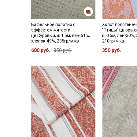
Вафельное полотно с
Холст полотене
эффектом мятости
"Птицы" цв.оран
цв.Суровый, ш.1.5м, лен-51%,
ш.0.5м, лен-30%,
хлопок-49%, 235гр/м.кв
210гр/м.кв
680 руб.
850 руб.
350 руб.