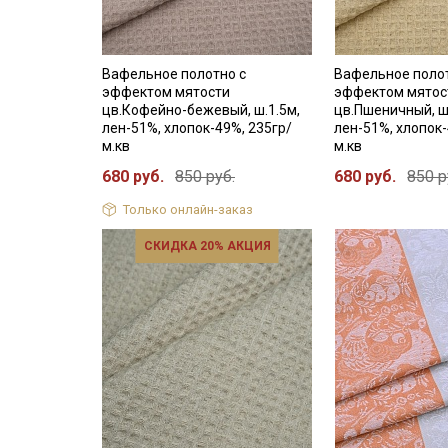
Вафельное полотно с
Вафельное поло
эффектом мятости
эффектом мятос
цв.Кофейно-бежевый, ш.1.5м,
цв.Пшеничный, ш
лен-51%, хлопок-49%, 235гр/
лен-51%, хлопок-
м.кв
м.кв
680 руб.
850 руб.
680 руб.
850 р
Только онлайн-заказ
СКИДКА 20% АКЦИЯ