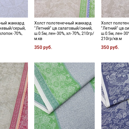
чный жаккард
Холст полотенечный жаккард
Холст полоте
жевый/серый,
"Летний" цв.салатовый/синий,
"Летний" цв.с
 хлопок-70%,
ш.0.5м, лен-30%, хл-70%, 210гр/
ш.0.5м, лен-30
м.кв
210гр/кв.м
350 руб.
350 руб.