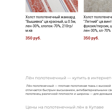
Холст полотенечный жаккард
Холст полотене
"Вышивка" цв.красный, ш.0.5м,
"Летний" цв.вин
лен-30%, хлопок-70%, 210гр/
фуксия/персик, ш
м.кв
лен-30%, хл-70%
350 руб.
350 руб.
Лён полотенечный — купить в интернет-
Лён полотенечный — плотная полотняная ткань с высокой 
отличается быстрым высыханием, антибактериальными свой
полотенец различной плотности и ширины — для домашне
Цены на полотенечный лён в Купаве