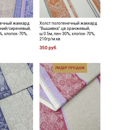
нечный жаккард
Холст полотенечный жаккард
иний/сиреневый,
"Вышивка" цв.оранжевый,
%, хлопок-70%,
ш.0.5м, лен-30%, хлопок-70%,
210гр/м.кв
350 руб.
ЛИДЕР ПРОДАЖ