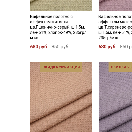
Вафельное полотно с
Вафельное поло
эффектом мятости
эффектом мятос
цв.Пшенично-серый, ш.1.5м,
цв.Т.сиренево-р
лен-51%, хлопок-49%, 235гр/
ш.1.5м, лен-51%,
м.кв
235гр/м.кв
680 руб.
850 руб.
680 руб.
850 р
СКИДКА 20% АКЦИЯ
СКИДКА 20