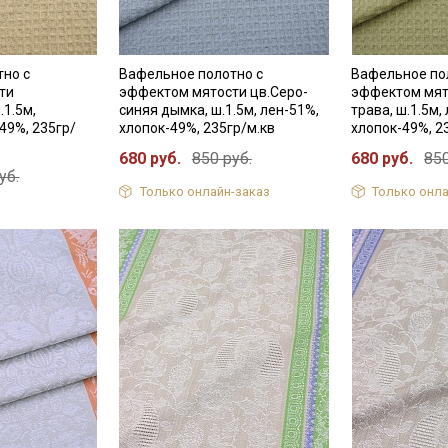
Даю
Согласие на получение рекламных и
информационных рассылок
тно с
Вафельное полотно с
Вафельное по
ти
эффектом мятости цв.Серо-
эффектом мят
.1.5м,
синяя дымка, ш.1.5м, лен-51%,
трава, ш.1.5м,
49%, 235гр/
хлопок-49%, 235гр/м.кв
хлопок-49%, 2
680 руб.
850 руб.
680 руб.
850
уб.
Только онлайн-заказ
Только онла