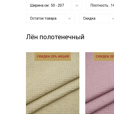
Ширина см :
50
-
207
Плотность :
1
Остаток товара
Скидка
Лён полотенечный
СКИДКА 20% АКЦИЯ
СКИДКА 20