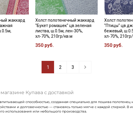
чный жаккард
Холст полотенечный жаккард
Холст полоте
тажная
"Букет ромашек" цв.зеленая
"Птицы" цв.д
.0.5м,
листва, ш.0.5м, лен-30%,
бежевый, ш.0.
хл-70%, 210гр/кв.м
хл-70%, 210гр
350 руб.
350 руб.
1
2
3
магазине Купава с доставкой
впитывающей способностью, созданная специально для пошива полотенец и 
ствами и долговечностью — становясь только мягче с каждой стиркой. В ин
го использования или небольшого производства.