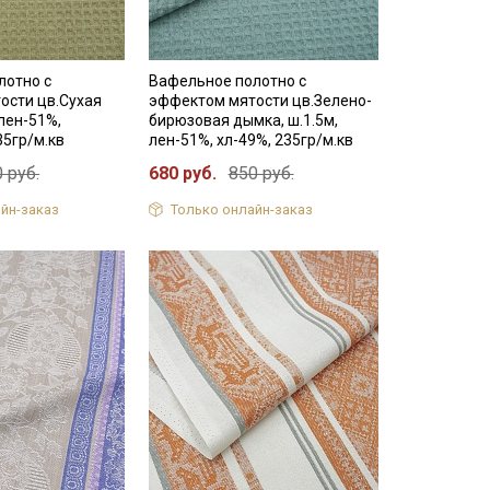
лотно с
Вафельное полотно с
ости цв.Сухая
эффектом мятости цв.Зелено-
 лен-51%,
бирюзовая дымка, ш.1.5м,
35гр/м.кв
лен-51%, хл-49%, 235гр/м.кв
 руб.
680 руб.
850 руб.
йн-заказ
Только онлайн-заказ