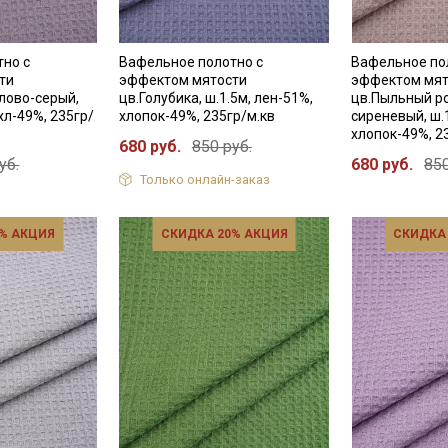
тно с
Вафельное полотно с
Вафельное по
ти
эффектом мятости
эффектом мят
лово-серый,
цв.Голубика, ш.1.5м, лен-51%,
цв.Пыльный р
 хл-49%, 235гр/
хлопок-49%, 235гр/м.кв
сиреневый, ш.
хлопок-49%, 2
680 руб.
850 руб.
уб.
680 руб.
850
Только онлайн-заказ
% АКЦИЯ
СКИДКА 20% АКЦИЯ
СКИДКА