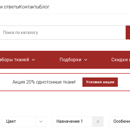
и ответы
Контакты
Блог
аборы тканей
Подборки
Скидки 
Акция 20% однотонные ткани!
Условия акции
Цвет
Назначение
1
Особенн