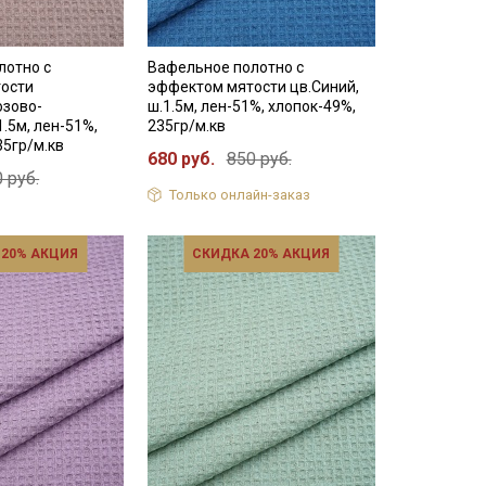
лотно с
Вафельное полотно с
ости
эффектом мятости цв.Синий,
озово-
ш.1.5м, лен-51%, хлопок-49%,
1.5м, лен-51%,
235гр/м.кв
35гр/м.кв
680 руб.
850 руб.
 руб.
Только онлайн-заказ
 20% АКЦИЯ
СКИДКА 20% АКЦИЯ