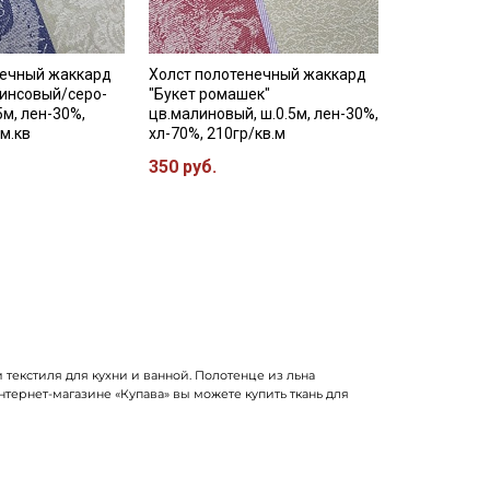
нечный жаккард
Холст полотенечный жаккард
жинсовый/серо-
"Букет ромашек"
5м, лен-30%,
цв.малиновый, ш.0.5м, лен-30%,
/м.кв
хл-70%, 210гр/кв.м
350 руб.
текстиля для кухни и ванной. Полотенце из льна
тернет-магазине «Купава» вы можете купить ткань для