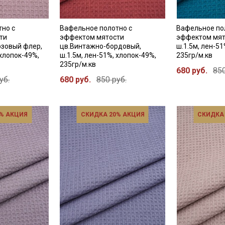
тно с
Вафельное полотно с
Вафельное по
ти
эффектом мятости
эффектом мят
озовый флер,
цв.Винтажно-бордовый,
ш.1.5м, лен-51
 хлопок-49%,
ш.1.5м, лен-51%, хлопок-49%,
235гр/м.кв
235гр/м.кв
680 руб.
850
уб.
680 руб.
850 руб.
% АКЦИЯ
СКИДКА 20% АКЦИЯ
СКИДКА