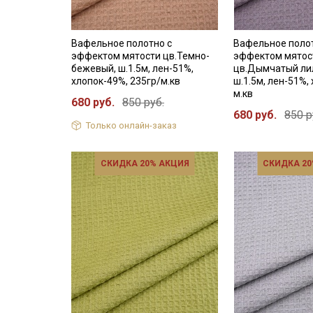
Вафельное полотно с
Вафельное поло
эффектом мятости цв.Темно-
эффектом мятос
бежевый, ш.1.5м, лен-51%,
цв.Дымчатый ли
хлопок-49%, 235гр/м.кв
ш.1.5м, лен-51%,
м.кв
680 руб.
850 руб.
680 руб.
850 р
Только онлайн-заказ
СКИДКА 20% АКЦИЯ
СКИДКА 20