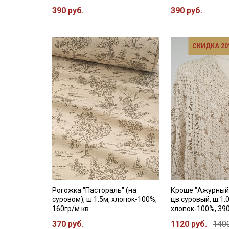
390 руб.
390 руб.
СКИДКА 20
Рогожка "Пастораль" (на
Кроше "Ажурный
суровом), ш.1.5м, хлопок-100%,
цв.суровый, ш.1.
160гр/м.кв
хлопок-100%, 39
370 руб.
1120 руб.
1400