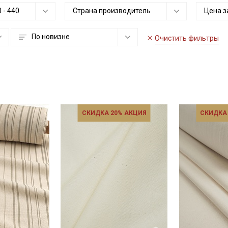
0
-
440
Страна производитель
Цена з
По новизне
Очистить фильтры
СКИДКА 20% АКЦИЯ
СКИДКА