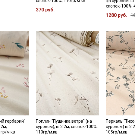
хлопок-100%, 110гр/м.кв
цв.суровый, ш.
хлопок-100%, 
370 руб.
1280 руб.
1
ий гербарий"
Поплин "Пушинка ветра" (на
Перкаль "Тихое
.2м,
суровом), ш.2.2м, хлопок-100%,
суровом) ш.2.
0гр/м.кв
110гр/м.кв
105гр/м.кв