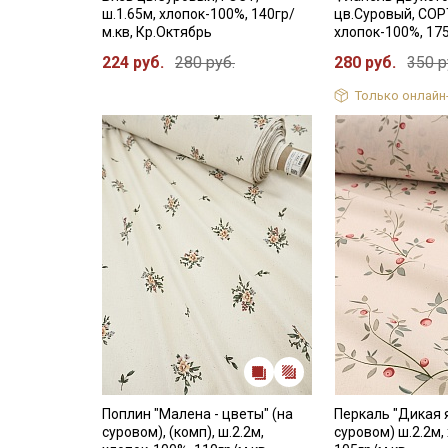
ш.1.65м, хлопок-100%, 140гр/
цв.Суровый, СОРТ
м.кв, Кр.Октябрь
хлопок-100%, 17
224 руб.
280 руб.
280 руб.
350 р
Только онлайн
Поплин "Малена - цветы" (на
Перкаль "Дикая я
суровом), (комп), ш.2.2м,
суровом) ш.2.2м,