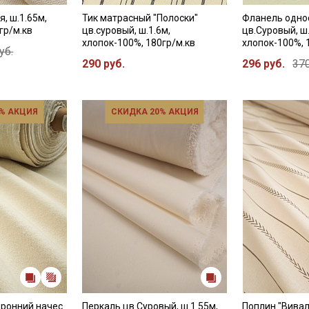
, ш.1.65м,
Тик матрасный "Полоски"
Фланель одно
гр/м.кв
цв.суровый, ш.1.6м,
цв.Суровый, ш.
хлопок-100%, 180гр/м.кв
хлопок-100%, 
уб.
290 руб.
296 руб.
370
% АКЦИЯ
СКИДКА 20% АКЦИЯ
Секретная рассылка от
Купава
Мы публикуем здесь дополнительные
промокоды и скидки до 30% на узкие
категории тканей
оронний начес
Перкаль цв.Суровый, ш.1.55м,
Поплин "Вивал