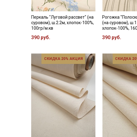
Перкаль "Луговой рассвет" (на
Рогожка "Полоск
суровом), ш.2.2м, хлопок-100%,
(на суровом), ш.1
100гр/м.кв
хлопок-100%, 16
390 руб.
390 руб.
СКИДКА 20% АКЦИЯ
СКИДКА 20