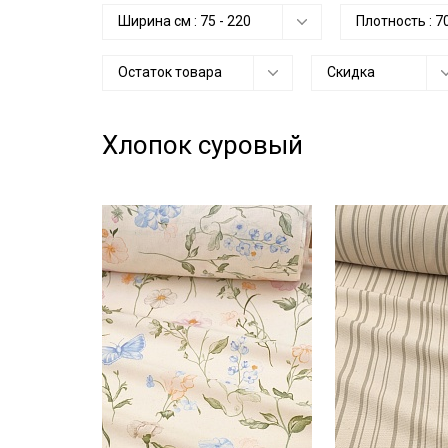
Ширина см :
75
-
220
Плотность :
7
Остаток товара
Скидка
Хлопок суровый