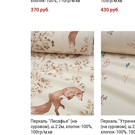
хлопок-100%, 110гр/м.кв
105гр/м.кв
370 руб.
430 руб.
Перкаль "Лисафья" (на
Перкаль "Утренн
суровом), ш.2.2м, хлопок-100%,
(на суровом), ш.2
100гр/м.кв
хлопок-100%, 10