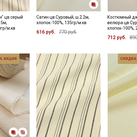
и" цв.серый
Сатин цв.Суровый, ш.2.2м,
Костюмный дж
.5м,
хлопок-100%, 135гр/м.кв
велюра цв.Сур
0гр/м.кв
хлопок-100%, 
616 руб.
770 руб.
712 руб.
890
% АКЦИЯ
СКИДКА