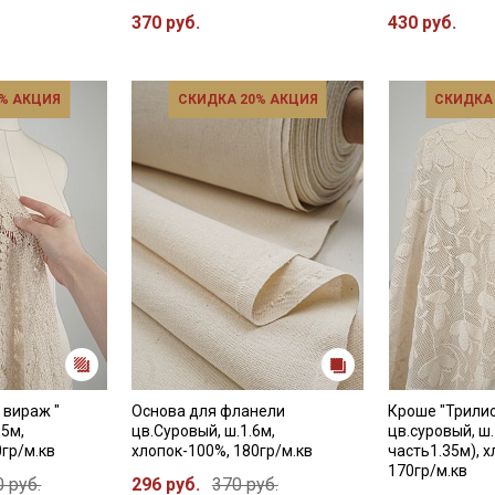
370 руб.
430 руб.
% АКЦИЯ
СКИДКА 20% АКЦИЯ
СКИДКА
 вираж "
Основа для фланели
Кроше "Трилис
05м,
цв.Суровый, ш.1.6м,
цв.суровый, ш
0гр/м.кв
хлопок-100%, 180гр/м.кв
часть1.35м), 
170гр/м.кв
 руб.
296 руб.
370 руб.