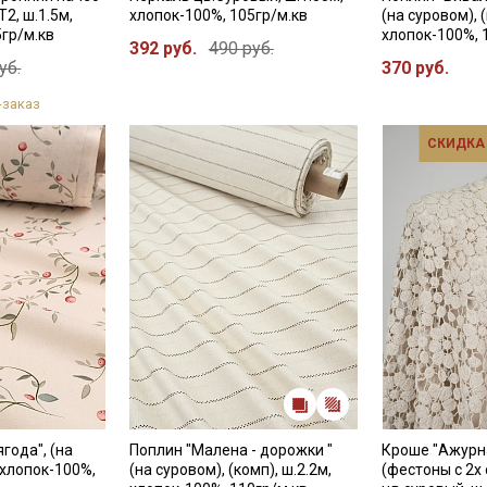
Электронная почта
2, ш.1.5м,
хлопок-100%, 105гр/м.кв
(на суровом), (
5гр/м.кв
хлопок-100%, 
392 руб.
490 руб.
уб.
370 руб.
-заказ
Подписаться
СКИДКА
Ознакомлен(а) с
Политикой обработки персональных
данных
и даю
Согласие на обработку персональных
данных
Даю
Согласие на получение рекламных и
информационных рассылок
года", (на
Поплин "Малена - дорожки "
Кроше "Ажурн
 хлопок-100%,
(на суровом), (комп), ш.2.2м,
(фестоны с 2х