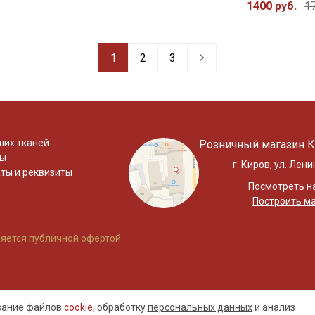
1400 руб.
1
1
2
3
ших тканей
Розничный магазин К
ты
г. Киров, ул. Лени
ты и реквизиты
Посмотреть на
Построить м
яется публичной офертой.
ование файлов
cookie
, обработку
персональных данных
и анализ