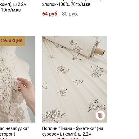
комп), ш.2.2м,
хлопок-100%, 70гр/м.кв
110гр/м.кв
64 руб.
80 руб.
 20% АКЦИЯ
ая незабудка"
Поплин "Тиана - букетики" (на
 сторон)
суровом), (комп), ш.2.2м,