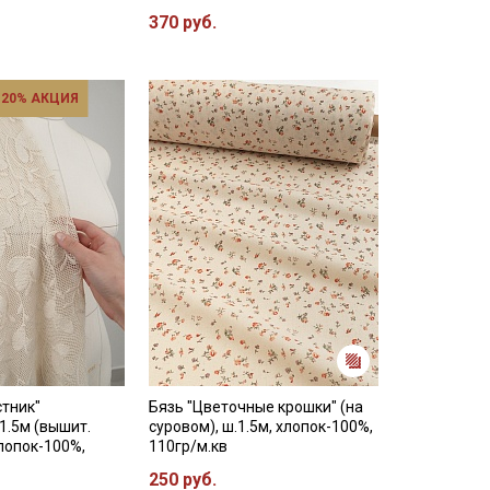
370 руб.
 20% АКЦИЯ
тник"
Бязь "Цветочные крошки" (на
.1.5м (вышит.
суровом), ш.1.5м, хлопок-100%,
хлопок-100%,
110гр/м.кв
250 руб.