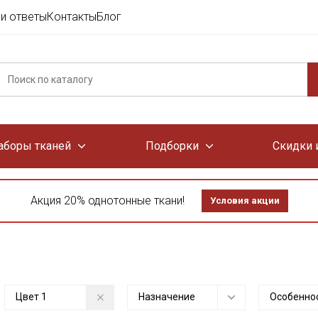
и ответы
Контакты
Блог
аборы тканей
Подборки
Скидки 
Акция 20% однотонные ткани!
Условия акции
Цвет
1
Назначение
Особенно