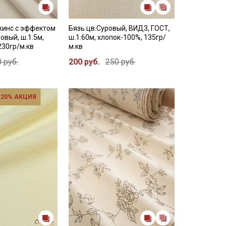
инс с эффектом
Бязь цв.Суровый, ВИД3, ГОСТ,
овый, ш.1.5м,
ш.1.60м, хлопок-100%, 135гр/
230гр/м.кв
м.кв
 руб.
200 руб.
250 руб.
 20% АКЦИЯ