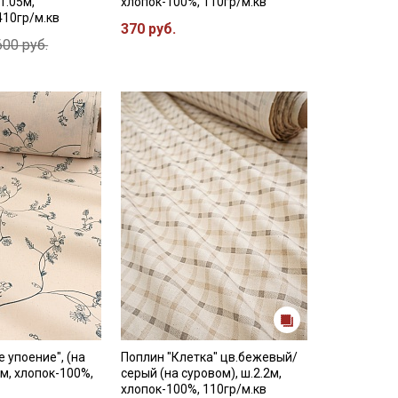
1.05м,
хлопок-100%, 110гр/м.кв
410гр/м.кв
370 руб.
600 руб.
 упоение", (на
Поплин "Клетка" цв.бежевый/
2м, хлопок-100%,
серый (на суровом), ш.2.2м,
хлопок-100%, 110гр/м.кв