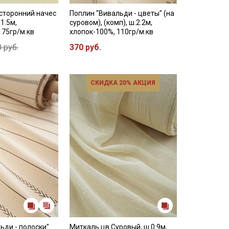
сторонний начес
Поплин "Вивальди - цветы" (на
1.5м,
суровом), (комп), ш.2.2м,
175гр/м.кв
хлопок-100%, 110гр/м.кв
 руб.
370 руб.
СКИДКА 20% АКЦИЯ
ьди - полоски"
Миткаль цв.Суровый, ш.0.9м,