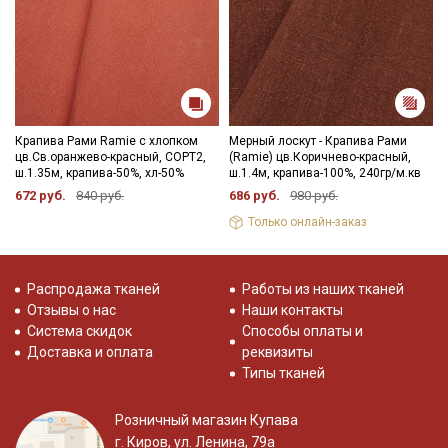
Подписаться
Ознакомлен(а) с
Политикой обработки персональных
данных
и даю
Согласие на обработку персональных
данных
Крапива Рами Ramie с хлопком
Мерный лоскут - Крапива Рами
Даю
Согласие на получение рекламных и
цв.Св.оранжево-красный, СОРТ2,
(Ramie) цв.Коричнево-красный,
информационных рассылок
ш.1.35м, крапива-50%, хл-50%
ш.1.4м, крапива-100%, 240гр/м.кв
672 руб.
840 руб.
686 руб.
980 руб.
Только онлайн-заказ
Распродажа тканей
Работы из наших тканей
Отзывы о нас
Наши контакты
Система скидок
Способы оплаты и
Доставка и оплата
реквизиты
Типы тканей
Розничный магазин Купава
г. Киров, ул. Ленина, 79а