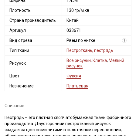
Ширина
1.45м
Плотность
130 гр/м.кв
Страна производитель
Китай
Артикул
033671
Вид отреза
Рвем по нитке
?
Тип ткани
Пестроткань, пестрядь
Все рисунки
,
Клетка
,
Мелкий
Рисунок
рисунок
Цвет
Фуксия
Назначение
Платьевая
Описание
Пестрядь – это плотная хлопчатобумажная ткань фабричного
производства. Двусторонний пестротканый рисунок
создаётся цветными нитями в полотняном переплетении,
обеспечивая приятную текстуру, прочность и долговечность.