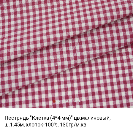
Пестрядь "Клетка (4*4 мм)" цв.малиновый,
ш.1.45м, хлопок-100%, 130гр/м.кв