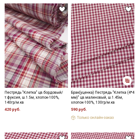
Пестрядь "Клетка" цв.бордовый/
Брак(уценка) Пестрядь "Клетка (4*4
т.фуксия, ш.1.5м, хлопок-100%,
мм)" цв.малиновый, ш.1.45м,
140гр/м.кв
хлопок-100%, 130гр/м.кв
420 руб.
590 руб.
Только онлайн-заказ