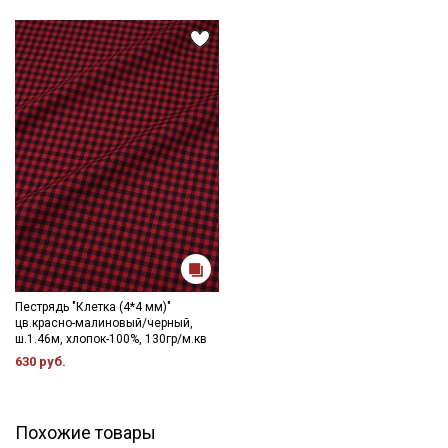
данных
Даю
Согласие на получение рекламных и
информационных рассылок
Пестрядь "Клетка (4*4 мм)"
цв.красно-малиновый/черный,
ш.1.46м, хлопок-100%, 130гр/м.кв
630 руб.
Похожие товары