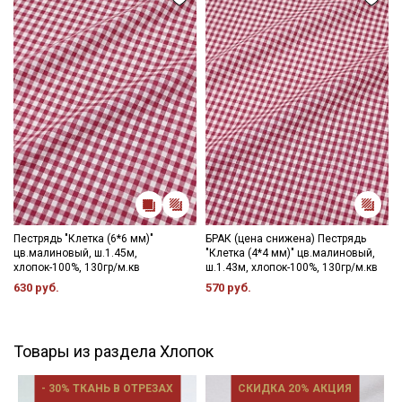
Пестрядь "Клетка (6*6 мм)"
БРАК (цена снижена) Пестрядь
цв.малиновый, ш.1.45м,
"Клетка (4*4 мм)" цв.малиновый,
хлопок-100%, 130гр/м.кв
ш.1.43м, хлопок-100%, 130гр/м.кв
630 руб.
570 руб.
Товары из раздела Хлопок
- 30% ТКАНЬ В ОТРЕЗАХ
СКИДКА 20% АКЦИЯ