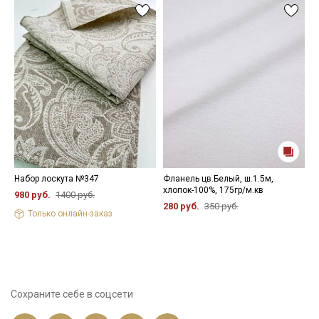
Набор лоскута №347
Фланель цв.Белый, ш.1.5м,
Н
хлопок-100%, 175гр/м.кв
980 руб.
1400 руб.
1
280 руб.
350 руб.
Только онлайн-заказ
Сохраните себе в соцсети