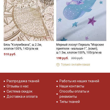
Секретная рассылка от Купава
Мы публикуем здесь дополнительные
промокоды и скидки до 30% на узкие
категории тканей
Электронная почта
Бязь "Колумбиана", ш.2.2м,
Мерный лоскут Перкаль "Морские
хлопок-100%, 142гр/м.кв
приятели - малыши-1", (комп),
ш.1.5м, хлопок-100%, 105гр/м.кв
510 руб.
198 руб.
330 руб.
Только онлайн-заказ
Подписаться
Распродажа тканей
Работы из наших тканей
Ознакомлен(а) с
Политикой обработки персональных
данных
и даю
Согласие на обработку персональных
Отзывы о нас
Наши контакты
данных
Система скидок
Способы оплаты и
Доставка и оплата
реквизиты
Даю
Согласие на получение рекламных и
информационных рассылок
Типы тканей