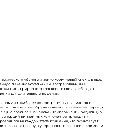
 классического чёрного именно коричневый спектр вышел
венную линейку актуальными, востребованными
жная ткань природного хлопкового состава обладает
делий для длительного ношения.
 одному из наиболее аристократичных вариантов в
даёт мягкие тёплые образы, ориентированные на широкую
оллекцию средиземноморский темперамент и визуальную
 пропорций пигментных компонентов приводит к
оводится на каждом этапе крашения, что гарантирует
азине означает полную уверенность в воспроизводимости