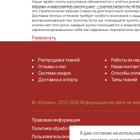
Наши прайс-листы регулярно обновляются с учётом рыноч
Коричневый трикотаж с доставкой по Ро
одежды в коричневой гамме у нас — значит получить не п
это стратегически верная ставка на долгосрочный коммерч
Доставка тёплых оттенков требует особого внимания к защ
воспринимаемый тон полотна. Если вы планируете купить 
исключает этот риск: каждый рулон помещается в водоне
зарекомендовавшими себя как надежные перевозчики дел
Развернуть
Распродажа тканей
Работы из на
Отзывы о нас
Наши контак
Система скидок
Способы опла
Доставка и оплата
Типы тканей
© «Купава», 2015-2026
Информация на сайте не явл
Правовая информация
Политика обработки персональных данных
Я даю согласие на использ
Пользовательское соглашение