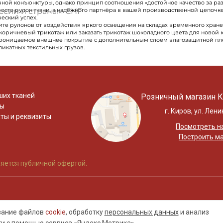
ной конъюнктуры, однако принцип соотношения «достойное качество за раз
ссии и странам СНГ
росто рулон ткани, а надёжного партнёра в вашей производственной цепочк
еский успех.
ите рулонов от воздействия яркого освещения на складах временного хране
коричневый трикотаж или заказать трикотаж шоколадного цвета для новой 
проницаемое внешнее покрытие с дополнительным слоем влагозащитной пл
икатных текстильных грузов.
ших тканей
Розничный магазин К
ты
г. Киров, ул. Лени
ты и реквизиты
Посмотреть на
Построить м
яется публичной офертой.
ование файлов
cookie
, обработку
персональных данных
и анализ