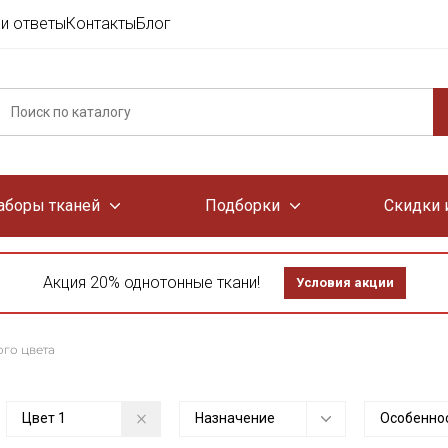
и ответы
Контакты
Блог
аборы тканей
Подборки
Скидки 
Акция 20% однотонные ткани!
Условия акции
го цвета
Цвет
1
Назначение
Особенно