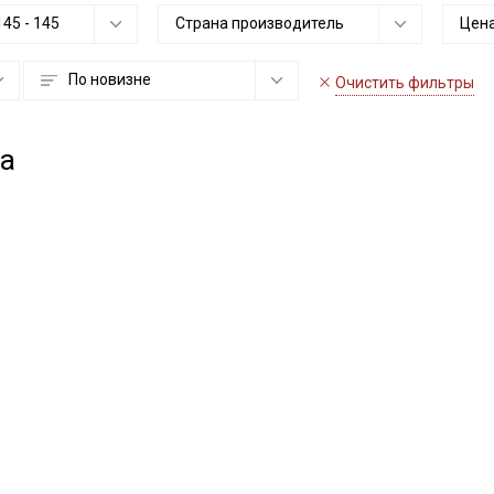
145
-
145
Страна производитель
Цена
По новизне
Очистить фильтры
та
Секретная рассылка от
Купава
Мы публикуем здесь дополнительные
промокоды и скидки до 30% на узкие
категории тканей
Электронная почта