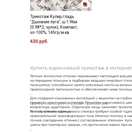
Трикотаж Кулир.гладь
"Дыхание луга", ш.1.96м
(0.98*2, чулок), Компакт,
хл-100%, 145гр/м.кв
430 руб.
Купить коричневый трикотаж в интернет
Тёплые землистые оттенки переживают настоящий расцвет 
на передние позиции в подборках ведущих мировых стил
позициями, способными занять ключевые места на витрине
превосходной тактильностью и обеспечивает коже полноц
Для создания изысканных коллекций с акцентом на глуби
Цены на коричневый трикотаж
пределах коричневого спектра. Трикотаж коричневого цв
возрастную аудиторию. Отдельную нишу занимает трикот
теплоту южного солнца.
Тёплые оттенки коричневого спектра требуют особой тща
нежелательной трансформации тона. Именно поэтому в на
точное совпадение оттенка с согласованным эталоном. Ку
цвета при повторных заказах, что критически важно при в