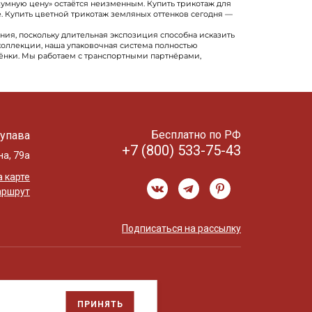
умную цену» остаётся неизменным. Купить трикотаж для
е. Купить цветной трикотаж земляных оттенков сегодня —
ния, поскольку длительная экспозиция способна исказить
коллекции, наша упаковочная система полностью
ёнки. Мы работаем с транспортными партнёрами,
Бесплатно по РФ
упава
+7 (800) 533-75-43
на, 79а
 карте
аршрут
Подписаться на рассылку
ПРИНЯТЬ