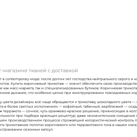
Подписаться
Ознакомлен(а) с
Политикой обработки персональных
данных
и даю
Согласие на обработку персональных
данных
Даю
Согласие на получение рекламных и
-магазине тканей с доставкой
информационных рассылок
в contemporary-моде: после долгих лет господства нейтрального серого и
истов. Купить коричневый трикотаж — значит обеспечить свою производст
 как масс-маркета, так и специализированных бутиков. Коричневая трикота
енное дыхание, что особенно ценно при конструировании повседневных из
ну цвета дизайнеры всё чаще обращаются к трикотажу шоколадного цвета —
ета в более светлых исполнениях — кофейный, табачный, верблюжий — соз
аж терракота — сочное, чуть оранжево-красное решение, привносящее в к
тельности при подборе красящих рецептур: даже незначительное смещение
шем производственном процессе строжайший колористический контроль пр
пить трикотажное полотно коричневого или терракотового тона в нашем маг
ыстраивании сезонных капсул.