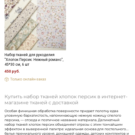
Набор тканей для рукоделия
"Хлопок Персик: Нежный романс",
45*30 см, 6 шт
450 руб.
Секретная рассылка от Купава
Только онлайн-заказ
Мы публикуем здесь дополнительные
промокоды и скидки до 30% на узкие
Купить набор тканей хлопок персик в интернет-
магазине тканей с доставкой
категории тканей
Особая финишная обработка поверхности придает полотну едва
уловимую бархатистость, напоминающую нежную кожицу спелого
Электронная почта
персика, — отсюда и поэтичное название материала. Деликатный
набор тканей хлопок персик объединяет отрезы с этим тончайшим
эффектом в выверенной палитре: идеальная основа для постельного
белья премиального уровня, домашней одежды, детских комплектов и