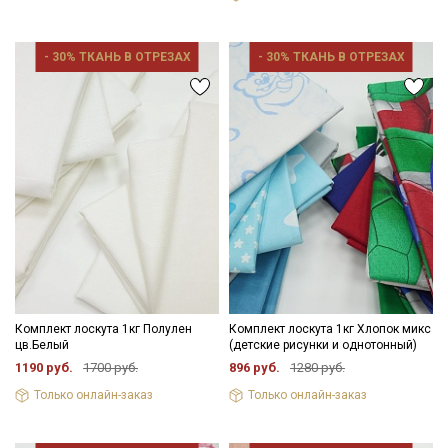
- 30% ТКАНЬ В ОТРЕЗАХ
- 30% ТКАНЬ В ОТРЕЗАХ
Комплект лоскута 1кг Полулен
Комплект лоскута 1кг Хлопок микс
цв.Белый
(детские рисунки и однотонный)
1190 руб.
1700 руб.
896 руб.
1280 руб.
Только онлайн-заказ
Только онлайн-заказ
Секретная рассылка от Купава
Мы публикуем здесь дополнительные