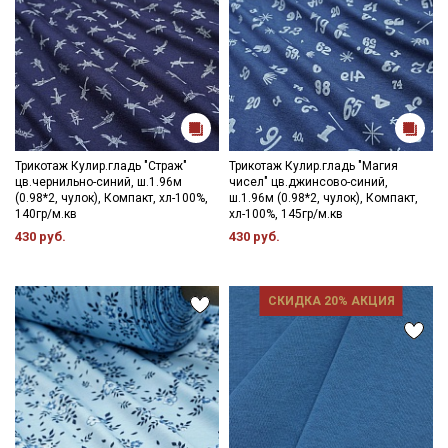
Трикотаж Кулир.гладь "Страж"
Трикотаж Кулир.гладь "Магия
цв.чернильно-синий, ш.1.96м
чисел" цв.джинсово-синий,
(0.98*2, чулок), Компакт, хл-100%,
ш.1.96м (0.98*2, чулок), Компакт,
140гр/м.кв
хл-100%, 145гр/м.кв
430 руб.
430 руб.
СКИДКА 20% АКЦИЯ