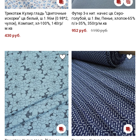
данных
Трикотаж Кулир.гладь "Цветочные
Футер 3-х нит. начес цв.Серо-
Даю
Согласие на получение рекламных и
искорки" цв.белый, ш.1.96м (0.98*2,
голубой, ш.1.8м, Пенье, хлопок-65%
информационных рассылок
чулок), Компакт, хл-100%, 140гр/
п/э-35%, 350гр/м.кв
м.кв
952 руб.
1190 руб.
430 руб.