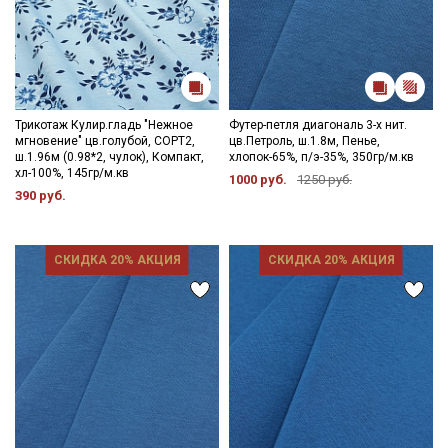
Трикотаж Кулир.гладь "Нежное
Футер-петля диагональ 3-х нит.
мгновение" цв.голубой, СОРТ2,
цв.Петроль, ш.1.8м, Пенье,
ш.1.96м (0.98*2, чулок), Компакт,
хлопок-65%, п/э-35%, 350гр/м.кв
хл-100%, 145гр/м.кв
1000 руб.
1250 руб.
390 руб.
СКИДКА 20% АКЦИЯ
СКИДКА 20% АКЦИЯ