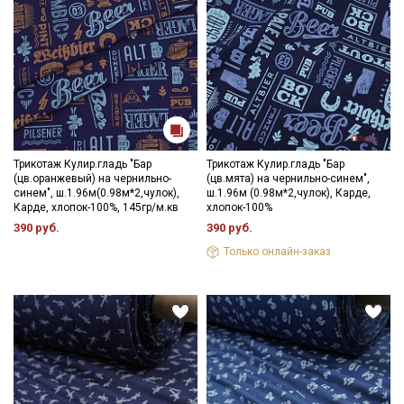
Трикотаж Кулир.гладь "Бар
Трикотаж Кулир.гладь "Бар
(цв.оранжевый) на чернильно-
(цв.мята) на чернильно-синем",
синем", ш.1.96м(0.98м*2,чулок),
ш.1.96м (0.98м*2,чулок), Карде,
Карде, хлопок-100%, 145гр/м.кв
хлопок-100%
390 руб.
390 руб.
Только онлайн-заказ