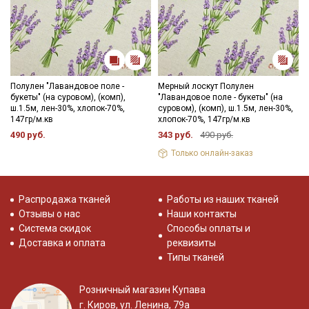
Подписаться
Ознакомлен(а) с
Политикой обработки персональных
данных
и даю
Согласие на обработку персональных
данных
Полулен "Лавандовое поле -
Мерный лоскут Полулен
букеты" (на суровом), (комп),
"Лавандовое поле - букеты" (на
Даю
Согласие на получение рекламных и
ш.1.5м, лен-30%, хлопок-70%,
суровом), (комп), ш.1.5м, лен-30%,
информационных рассылок
147гр/м.кв
хлопок-70%, 147гр/м.кв
490 руб.
343 руб.
490 руб.
Только онлайн-заказ
Распродажа тканей
Работы из наших тканей
Отзывы о нас
Наши контакты
Система скидок
Способы оплаты и
Доставка и оплата
реквизиты
Типы тканей
Розничный магазин Купава
г. Киров, ул. Ленина, 79а