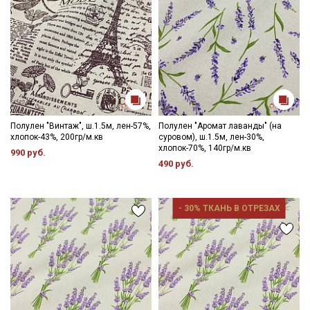
Полулен "Винтаж", ш.1.5м, лен-57%,
Полулен "Аромат лаванды" (на
хлопок-43%, 200гр/м.кв
суровом), ш.1.5м, лен-30%,
хлопок-70%, 140гр/м.кв
990 руб.
490 руб.
Секретная рассылка от Купава
Мы публикуем здесь дополнительные
- 30% ТКАНЬ В ОТРЕЗАХ
промокоды и скидки до 30% на узкие
категории тканей
Электронная почта