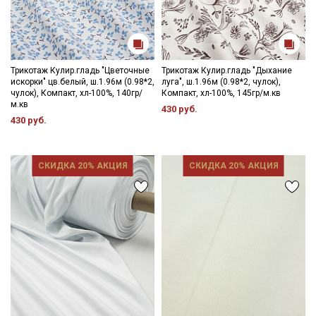
Трикотаж Кулир.гладь "Цветочные
Трикотаж Кулир.гладь "Дыхание
искорки" цв.белый, ш.1.96м (0.98*2,
луга", ш.1.96м (0.98*2, чулок),
чулок), Компакт, хл-100%, 140гр/
Компакт, хл-100%, 145гр/м.кв
м.кв
430 руб.
430 руб.
Секретная рассылка от Купава
Мы публикуем здесь дополнительные
СКИДКА 20% АКЦИЯ
СКИДКА 20% АКЦИЯ
промокоды и скидки до 30% на узкие
категории тканей
Электронная почта
Подписаться