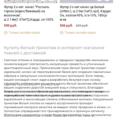
Футер 2-х нит. начес "Россыпь
Футер 2-х нит.начес цв.Белый
гороха (корич/бежевый) на
(отбел.), ш.2.0м (1м*2,чул), Карде/
молочном",
Ое, хлопок-90%, п/э-10%, 180гр/
ш.2.14м(1.07м*2),Карде, хл-100%
м.кв
590 руб.
504 руб.
630 руб.
Только онлайн-заказ
Только онлайн-заказ
Купить белый трикотаж в интернет-магазине
тканей с доставкой
Светлые оттенки в повседневном и парадном гардеробе неизменно
символизируют элегантность, визуальную свежесть и утонченный,
аристократичный вкус. Премиальная ткань белый трикотаж служит
идеальной, ничем не перегруженной базой для создания лаконичных
образов и капсульных минималистичных коллекций. Если перед
вашей командой стоит задача разработать безупречную основу
Цены на белый трикотаж
гардероба, выверенное решение купить белый трикотаж обеспечит
вашим изделиям дорогой внешний вид и статусность. Благодаря
своей чистоте и способности отражать свет, этот материал прекрасно
В процессе сложного производства светлых полотен критически
подчеркивает качество кроя и уровень мастерства швеи.
важна абсолютная чистота исходного сырья, отсутствие посторонних
вкраплений и высочайшая степень отбеливания волокон. Натуральный
трикотаж белый хлопок из нашего ассортимента проходит
строжайший контроль качества на каждом этапе прядения и вязки, что
полностью оправдывает его принадлежность к премиум-сегменту.
Белый трикотаж с доставкой по России и
Эластичная, невероятно мягкая белая трикотажная ткань великолепно