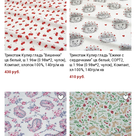
Трикотаж Кулир.гладь "Вишенки"
Трикотаж Кулир.гладь "Ежики с
цв.белый, ш.1.96м (0.98м*2, чулок),
сердечками" цв.белый, СОРТ2,
Компакт, хлопок-100%, 140гр/м.кв
ш.1.96м (0.98м*2, чулок), Компакт,
хл-100%, 140гр/м.кв
430 руб.
410 руб.