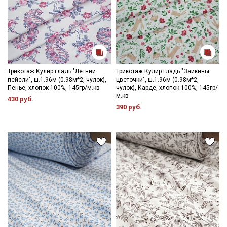
Трикотаж Кулир.гладь "Летний
Трикотаж Кулир.гладь "Зайкины
пейсли", ш.1.96м (0.98м*2, чулок),
цветочки", ш.1.96м (0.98м*2,
Пенье, хлопок-100%, 145гр/м.кв
чулок), Карде, хлопок-100%, 145гр/
м.кв
430 руб.
390 руб.