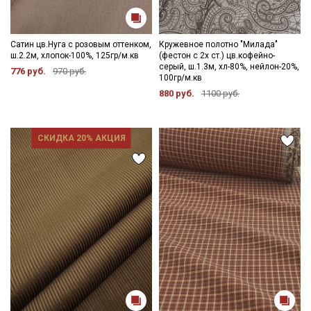
Сатин цв.Нуга с розовым оттенком,
Кружевное полотно "Милада"
ш.2.2м, хлопок-100%, 125гр/м.кв
(фестон с 2х ст.) цв.кофейно-
серый, ш.1.3м, хл-80%, нейлон-20%,
776 руб.
970 руб.
100гр/м.кв
880 руб.
1100 руб.
СКИДКА 20% АКЦИЯ