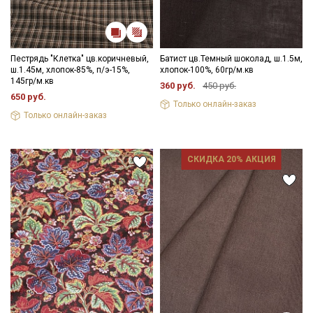
Пестрядь "Клетка" цв.коричневый,
Батист цв.Темный шоколад, ш.1.5м,
ш.1.45м, хлопок-85%, п/э-15%,
хлопок-100%, 60гр/м.кв
145гр/м.кв
360 руб.
450 руб.
650 руб.
Только онлайн-заказ
Только онлайн-заказ
СКИДКА 20% АКЦИЯ