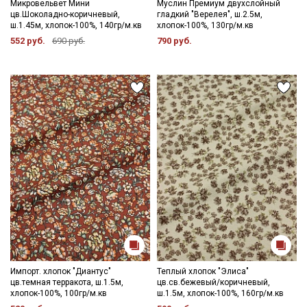
Микровельвет Мини
Муслин Премиум двухслойный
цв.Шоколадно-коричневый,
гладкий "Верелея", ш.2.5м,
ш.1.45м, хлопок-100%, 140гр/м.кв
хлопок-100%, 130гр/м.кв
552 руб.
690 руб.
790 руб.
Импорт. хлопок "Диантус"
Теплый хлопок "Элиса"
цв.темная терракота, ш.1.5м,
цв.св.бежевый/коричневый,
хлопок-100%, 100гр/м.кв
ш.1.5м, хлопок-100%, 160гр/м.кв