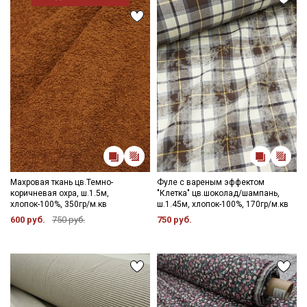
Ознакомлен(а) с
Политикой обработки персональных
данных
и даю
Согласие на обработку персональных
данных
Даю
Согласие на получение рекламных и
информационных рассылок
Махровая ткань цв.Темно-
Фуле с вареным эффектом
коричневая охра, ш.1.5м,
"Клетка" цв.шоколад/шампань,
хлопок-100%, 350гр/м.кв
ш.1.45м, хлопок-100%, 170гр/м.кв
600 руб.
750 руб.
750 руб.