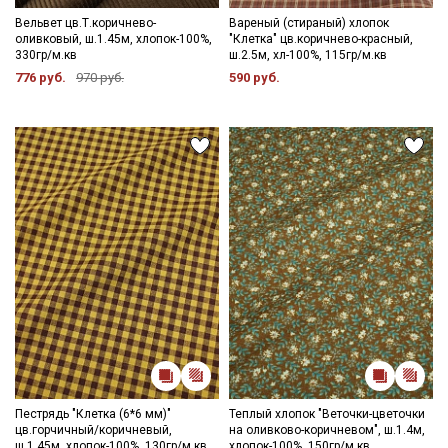
Вельвет цв.Т.коричнево-
Вареный (стираный) хлопок
оливковый, ш.1.45м, хлопок-100%,
"Клетка" цв.коричнево-красный,
330гр/м.кв
ш.2.5м, хл-100%, 115гр/м.кв
776 руб.
970 руб.
590 руб.
Пестрядь "Клетка (6*6 мм)"
Теплый хлопок "Веточки-цветочки
цв.горчичный/коричневый,
на оливково-коричневом", ш.1.4м,
ш.1.45м, хлопок-100%, 130гр/м.кв
хлопок-100%, 150гр/м.кв