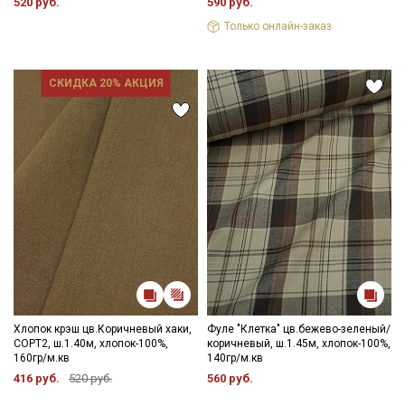
520 руб.
590 руб.
Только онлайн-заказ
СКИДКА 20% АКЦИЯ
Хлопок крэш цв.Коричневый хаки,
Фуле "Клетка" цв.бежево-зеленый/
СОРТ2, ш.1.40м, хлопок-100%,
коричневый, ш.1.45м, хлопок-100%,
160гр/м.кв
140гр/м.кв
416 руб.
520 руб.
560 руб.