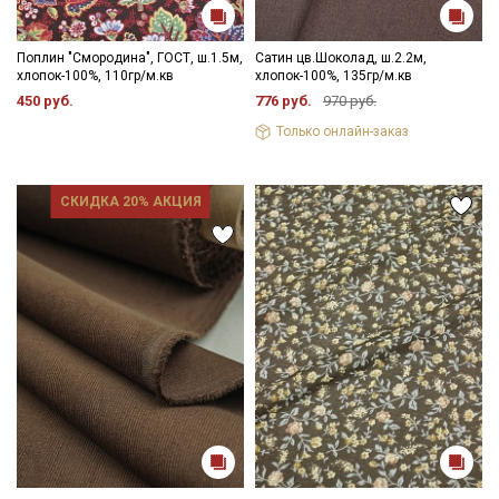
Поплин "Смородина", ГОСТ, ш.1.5м,
Сатин цв.Шоколад, ш.2.2м,
хлопок-100%, 110гр/м.кв
хлопок-100%, 135гр/м.кв
450 руб.
776 руб.
970 руб.
Только онлайн-заказ
СКИДКА 20% АКЦИЯ