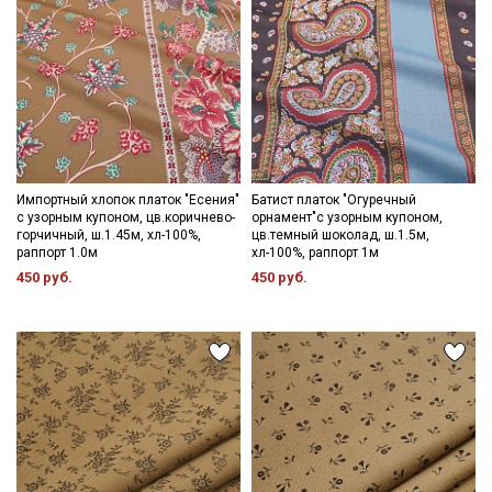
Импортный хлопок платок "Есения"
Батист платок "Огуречный
с узорным купоном, цв.коричнево-
орнамент"с узорным купоном,
горчичный, ш.1.45м, хл-100%,
цв.темный шоколад, ш.1.5м,
раппорт 1.0м
хл-100%, раппорт 1м
450 руб.
450 руб.