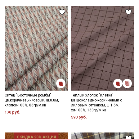
Секретная рассылка от Купава
Мы публикуем здесь дополнительные
промокоды и скидки до 30% на узкие
категории тканей
Ситец "Восточные ромбы"
Теплый хлопок "Клетка"
цв.коричневый/серый, ш.0.8м,
цв.шоколадно-коричневый с
Электронная почта
хлопок-100%, 85гр/м.кв
лиловым оттенком, ш.1.5м,
хл-100%, 160гр/м.кв
170 руб.
590 руб.
Подписаться
СКИДКА 20% АКЦИЯ