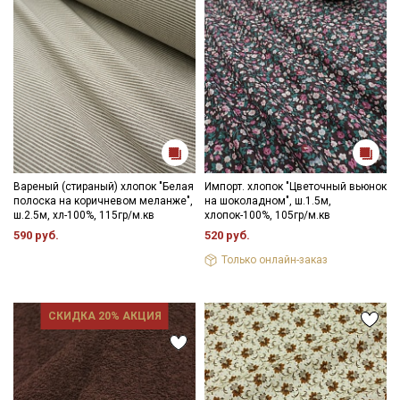
Вареный (стираный) хлопок "Белая
Импорт. хлопок "Цветочный вьюнок
полоска на коричневом меланже",
на шоколадном", ш.1.5м,
ш.2.5м, хл-100%, 115гр/м.кв
хлопок-100%, 105гр/м.кв
590 руб.
520 руб.
Только онлайн-заказ
СКИДКА 20% АКЦИЯ