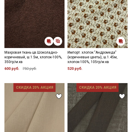
Махровая ткань цв.Шоколадно-
Импорт. хлопок "Андромеда"
коричневый, ш.1.5м, хлопок-100%,
(коричневые цветы), ш.1.45м,
350гр/м.кв
хлопок-100%, 105гр/м.кв
600 руб.
750 руб.
520 руб.
СКИДКА 20% АКЦИЯ
СКИДКА 20% АКЦИЯ