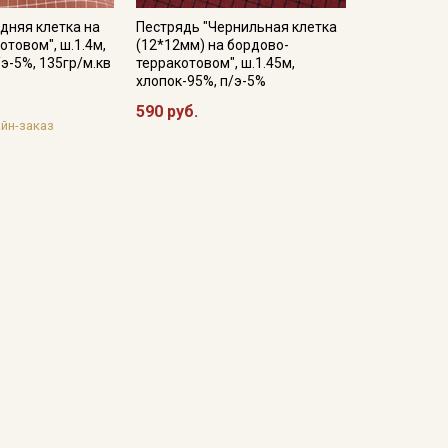
дняя клетка на
Пестрядь "Чернильная клетка
отовом", ш.1.4м,
(12*12мм) на бордово-
/э-5%, 135гр/м.кв
терракотовом", ш.1.45м,
хлопок-95%, п/э-5%
590 руб.
йн-заказ