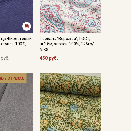
 цв.Фиолетовый
Перкаль "Ворожея", ГОСТ,
, хлопок-100%,
ш.1.5м, хлопок-100%, 125гр/
м.кв
 руб.
450 руб.
НЬ В ОТРЕЗАХ