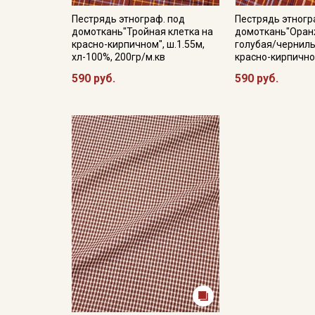
Пестрядь этнограф. под
Пестрядь этногр
домоткань"Тройная клетка на
домоткань"Оран
красно-кирпичном", ш.1.55м,
голубая/черниль
хл-100%, 200гр/м.кв
красно-кирпично
590 руб.
590 руб.