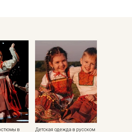
Уход:
- стирать при температуре до 40°C в деликатном режиме, от
- при стирке использовать мягкие моющие средства без аг
- сушить в расправленном, подвешенном состоянии в хоро
- гладить слегка увлажненной с изнаночной стороны;
- не отбеливать;
- сухая профессиональная чистка запрещена;
- мокрая профессиональная чистка запрещена.
Обратите внимание: цветопередача на экране может отлича
настроек вашего монитора и номера партии. Для точного с
ткани или связаться с менеджером для уточнения наличия 
Внимание! На ткани могут встречаться утолщения продольны
другого цвета, ширина ткани (±2см). Для данного вида ткан
вырезаем. Просим учитывать это при заказе.
остюмы в
Детская одежда в русском