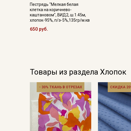
Пестрядь "Мелкая белая
клетка на коричнево-
каштановом", ВИД2, ш.1.45м,
хлопок-95%, п/э-5%,135гр/м.кв
650 руб.
Товары из раздела Хлопок
- 30% ТКАНЬ В ОТРЕЗАХ
СКИДКА 20