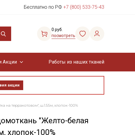
Бесплатно по РФ
+7 (800) 533-75-43
0 руб.
посмотреть
и Акции
Работы из наших тканей
вия акции
а на терракотовом", ш.1.55м, хлопок-100%
домоткань "Желто-белая
5м, хлопок-100%