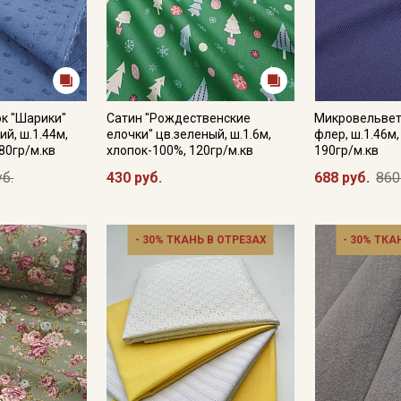
к "Шарики"
Сатин "Рождественские
Микровельвет
й, ш.1.44м,
елочки" цв.зеленый, ш.1.6м,
флер, ш.1.46м
 80гр/м.кв
хлопок-100%, 120гр/м.кв
190гр/м.кв
уб.
430 руб.
688 руб.
860
- 30% ТКАНЬ В ОТРЕЗАХ
- 30% ТКА