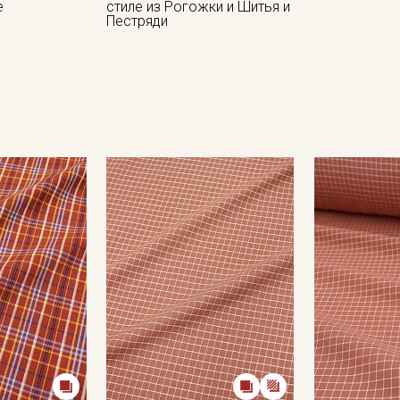
е
стиле из Рогожки и Шитья и
Пестряди
Секретная рассылка от
Купава
Мы публикуем здесь дополнительные
промокоды и скидки до 30% на узкие
категории тканей
Электронная почта