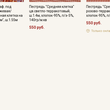
аф. под
Пестрядь "Средняя клетка"
Пестрядь "Сре
Подписаться
жевая/
цв.светло-терракотовый,
розово-террак
ная клетка на
ш.1.4м, хлопок-95%, п/э-5%,
хлопок-95%, п
м", ш.1.55м
140гр/м.кв
Ознакомлен(а) с
Политикой обработки персональных
550 руб.
данных
и даю
Согласие на обработку персональных
550 руб.
данных
Только онла
Даю
Согласие на получение рекламных и
информационных рассылок