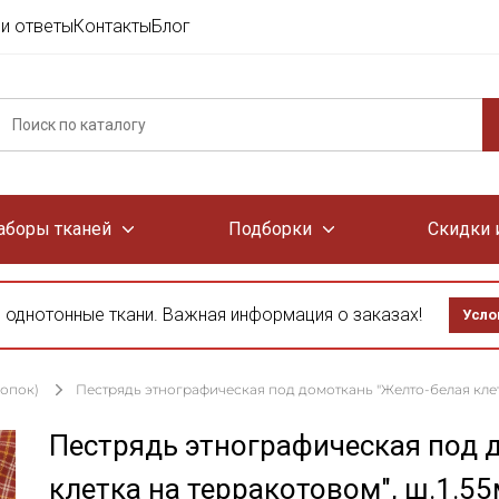
и ответы
Контакты
Блог
аборы тканей
Подборки
Скидки 
 однотонные ткани. Важная информация о заказах!
Усло
лопок)
Пестрядь этнографическая под домоткань "Желто-белая клетк
Пестрядь этнографическая под 
клетка на терракотовом", ш.1.5