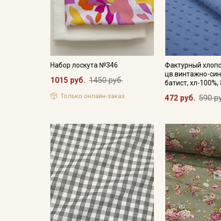
Набор лоскута №346
Фактурный хлопо
цв.винтажно-сини
1015 руб.
1450 руб.
батист, хл-100%,
Только онлайн-заказ
472 руб.
590 р