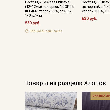
Пестрядь "Бежевая клетка
Пестрядь "Клетка
(12*12мм) на черном", СОРТ2,
цв.черный, ш.1.4
ш.1.46м, хлопок-95%, п/э-5%,
хлопок-100%, 13
140гр/м.кв
630 руб.
550 руб.
Только онлайн-заказ
Товары из раздела Хлопок
СКИДКА 20