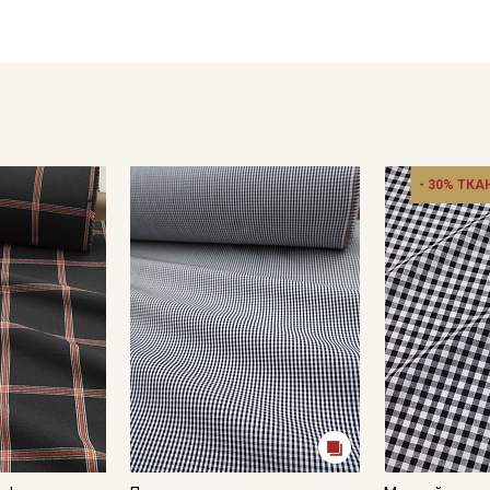
Уход:
- стирать при температуре до 40°C в деликатном режиме, от
- при стирке использовать мягкие моющие средства без аг
- сушить в расправленном, подвешенном состоянии в хоро
- гладить слегка увлажненной с изнаночной стороны;
- не отбеливать;
- сухая профессиональная чистка запрещена;
- мокрая профессиональная чистка запрещена.
- 30% ТКА
Обратите внимание: цветопередача на экране может отлича
настроек вашего монитора и номера партии. Для точного с
ткани или связаться с менеджером для уточнения наличия 
Внимание! На ткани могут встречаться утолщения продольны
другого цвета, ширина ткани (±2см). Для данного вида ткан
вырезаем. Просим учитывать это при заказе.