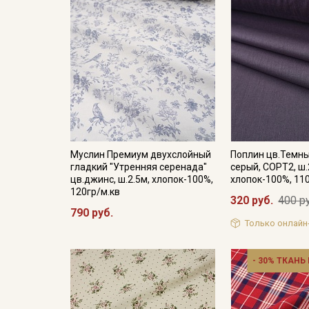
Муслин Премиум двухслойный
Поплин цв.Темн
гладкий "Утренняя серенада"
серый, СОРТ2, ш.
цв.джинс, ш.2.5м, хлопок-100%,
хлопок-100%, 11
120гр/м.кв
320 руб.
400 р
790 руб.
Только онлайн
- 30% ТКАНЬ