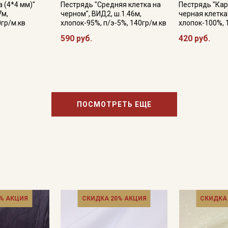
 (4*4 мм)"
информационных рассылок
Пестрядь "Средняя клетка на
Пестрядь "Ка
7м,
черном", ВИД2, ш.1.46м,
черная клетка"
0гр/м.кв
хлопок-95%, п/э-5%, 140гр/м.кв
хлопок-100%, 
590 руб.
420 руб.
ПОСМОТРЕТЬ ЕЩЕ
% АКЦИЯ
СКИДКА 20% АКЦИЯ
СКИДКА