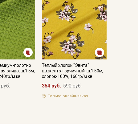
емиум-полотно
Теплый хлопок "Эвита"
ная олива, ш.1.5м,
цв.желто-горчичный, ш.1.50м,
240гр/м.кв
хлопок-100%, 160гр/м.кв
 руб.
354 руб.
590 руб.
Только онлайн-заказ