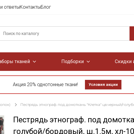
и ответы
Контакты
Блог
аборы тканей
Подборки
Скидки 
Акция 20% однотонные ткани!
Условия акции
лопок)
Пестрядь этнограф. под домоткань "Клетка" цв.черный/голубой
Пестрядь этнограф. под домотка
голубой/бордовый, ш.1.5м, хл-1