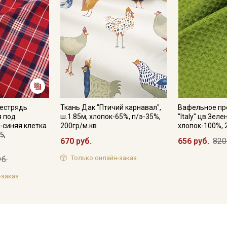
Пестрядь
Ткань Дак "Птичий карнавал",
Вафельное пр
я под
ш.1.85м, хлопок-65%, п/э-35%,
"Italy" цв.Зеле
-синяя клетка
200гр/м.кв
хлопок-100%, 
5,
670 руб.
656 руб.
820
Только онлайн-заказ
уб.
-заказ