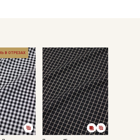
жим на низких оборотах;
рессивных химических компонентов;
шо проветриваемом помещении, без пересушивания;
НЬ В ОТРЕЗАХ
ться от реального цвета ткани в зависимости от
оответствия цвета рекомендуем заказать образец
образцов и цвета перед оформлением заказа.
х и поперечных нитей, узелки и вкрапления нитей
и это браком и дефектом не считается. Не