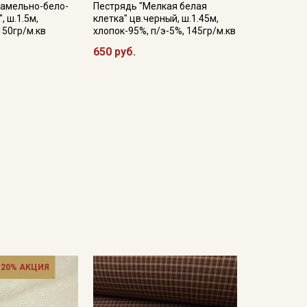
рамельно-бело-
Пестрядь "Мелкая белая
, ш.1.5м,
клетка" цв.черный, ш.1.45м,
150гр/м.кв
хлопок-95%, п/э-5%, 145гр/м.кв
650 руб.
 20% АКЦИЯ