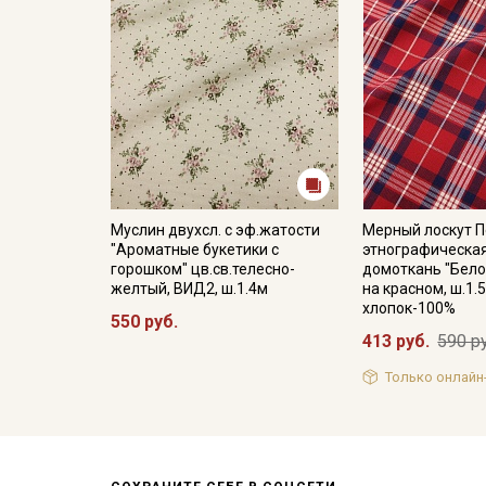
Муслин двухсл. с эф.жатости
Мерный лоскут 
"Ароматные букетики с
этнографическа
горошком" цв.св.телесно-
домоткань "Бело
желтый, ВИД2, ш.1.4м
на красном, ш.1.5
хлопок-100%
550 руб.
413 руб.
590 р
Только онлайн