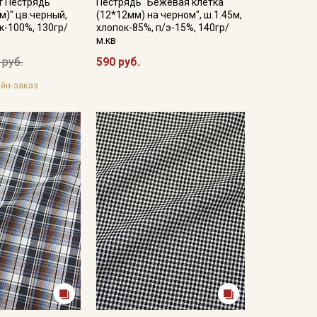
т Пестрядь
Пестрядь "Бежевая клетка
м)" цв.черный,
(12*12мм) на черном", ш.1.45м,
к-100%, 130гр/
хлопок-85%, п/э-15%, 140гр/
м.кв
 руб.
590 руб.
йн-заказ