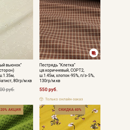
ый вьюнок"
Пестрядь "Клетка"
 сторон)
цв.коричневый, СОРТ2,
ш.1.35м,
ш.1.45м, хлопок-95%, п/э-5%,
атист, 80гр/м.кв
130гр/м.кв
00 руб.
550 руб.
Только онлайн-заказ
 20% АКЦИЯ
СКИДКА 40%