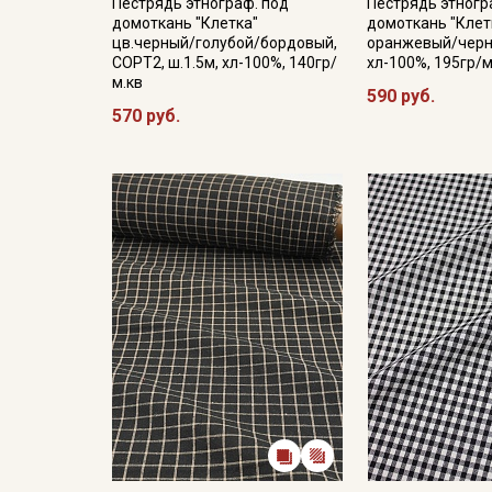
Пестрядь этнограф. под
Пестрядь этногр
домоткань "Клетка"
домоткань "Клет
цв.черный/голубой/бордовый,
оранжевый/черны
СОРТ2, ш.1.5м, хл-100%, 140гр/
хл-100%, 195гр/м
м.кв
590 руб.
570 руб.