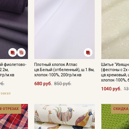
ый фиолетово-
Плотный хлопок Атлас
Шитье "Изящн
2.2м,
цв.Белый (отбеленный), ш.1.8м,
(фестоны с 2х
0гр/м.кв
хлопок-100%, 200гр/м.кв
цв.кремовый, 
хлопок-100%, б
уб.
680 руб.
850 руб.
1040 руб.
13
-заказ
 В ОТРЕЗАХ
СКИДКА