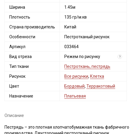
Ширина
1.45м
Плотность
135 гр/м.кв
Страна производитель
Китай
Особенности
Пестротканый рисунок
Артикул
033464
Вид отреза
Режем по рисунку
?
Тип ткани
Пестроткань, пестрядь
Рисунок
Все рисунки
,
Клетка
Цвет
Бордовый
,
Терракотовый
Назначение
Платьевая
Описание
Пестрядь – это плотная хлопчатобумажная ткань фабричного
производства. Двусторонний пестротканый рисунок