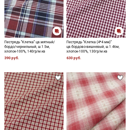
Пестрядь "Клетка" цв.мятный/
Пестрядь "Клетка (4*4 мм)"
бордо/чернильный, ш.1.5м,
цв.бордово-вишневый, ш.1.46м,
хлопок-100%, 140гр/м.кв
хлопок-100%, 130гр/м.кв
390 руб.
630 руб.