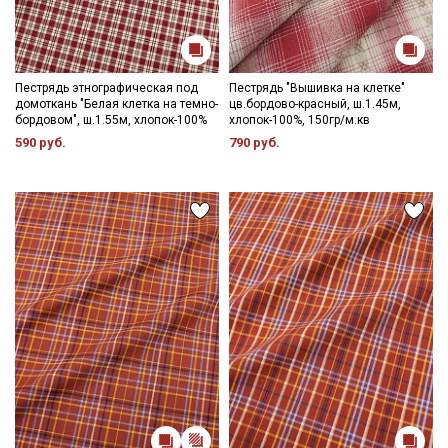
Пестрядь этнографическая под
Пестрядь "Вышивка на клетке"
домоткань "Белая клетка на темно-
цв.бордово-красный, ш.1.45м,
бордовом", ш.1.55м, хлопок-100%
хлопок-100%, 150гр/м.кв
590 руб.
790 руб.