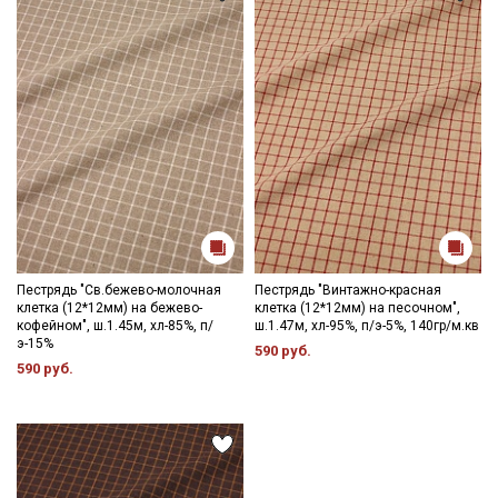
Секретная рассылка от Купава
Мы публикуем здесь дополнительные
промокоды и скидки до 30% на узкие
категории тканей
Электронная почта
Пестрядь "Св.бежево-молочная
Пестрядь "Винтажно-красная
клетка (12*12мм) на бежево-
клетка (12*12мм) на песочном",
кофейном", ш.1.45м, хл-85%, п/
ш.1.47м, хл-95%, п/э-5%, 140гр/м.кв
э-15%
Подписаться
590 руб.
590 руб.
Ознакомлен(а) с
Политикой обработки персональных
данных
и даю
Согласие на обработку персональных
данных
Даю
Согласие на получение рекламных и
информационных рассылок