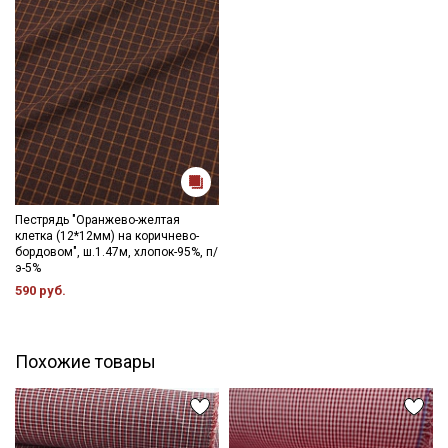
Пестрядь "Оранжево-желтая
клетка (12*12мм) на коричнево-
бордовом", ш.1.47м, хлопок-95%, п/
э-5%
590 руб.
Похожие товары