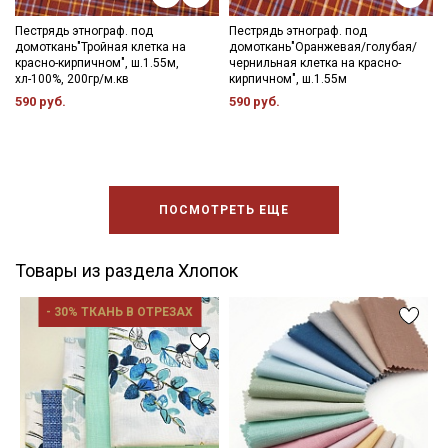
Пестрядь этнограф. под
Пестрядь этнограф. под
домоткань"Тройная клетка на
домоткань"Оранжевая/голубая/
красно-кирпичном", ш.1.55м,
чернильная клетка на красно-
хл-100%, 200гр/м.кв
кирпичном", ш.1.55м
590 руб.
590 руб.
ПОСМОТРЕТЬ ЕЩЕ
Товары из раздела Хлопок
- 30% ТКАНЬ В ОТРЕЗАХ