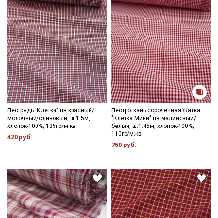
Пестрядь "Клетка" цв.красный/
Пестроткань сорочечная Жатка
молочный/сливовый, ш.1.5м,
"Клетка Мини" цв.малиновый/
хлопок-100%, 135гр/м.кв
белый, ш.1.45м, хлопок-100%,
110гр/м.кв
420 руб.
750 руб.