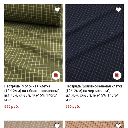
Пестрядь "Молочная клетка
Пестрядь "Болотно-зеленая клетка
(12*12мм) на т.болотно-зеленом",
(12*12мм) на чернильном",
ш.1.45м, хл-85%, п/э-15%, 140гр/
ш.1.45м, хл-85%, п/э-15%, 140гр/
м.кв
м.кв
590 руб.
590 руб.