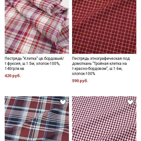
Пестрядь "Клетка" цв.бордовый/
Пестрядь этнографическая под
т.фуксия, ш.1.5м, хлопок-100%,
домоткань "Тройная клетка на
140гр/м.кв
т.красно-бордовом", ш.1.6м,
хлопок-100%
420 руб.
590 руб.