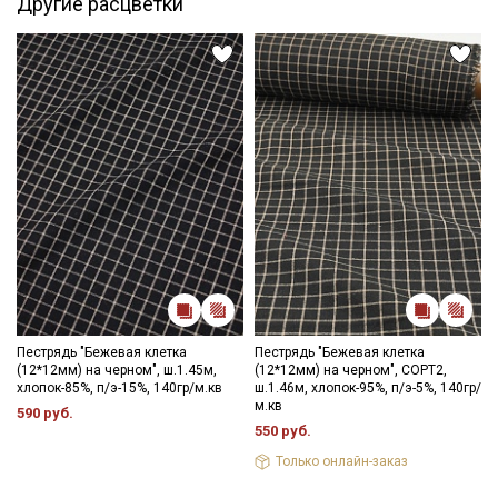
Другие расцветки
Пестрядь "Бежевая клетка
Пестрядь "Бежевая клетка
(12*12мм) на черном", ш.1.45м,
(12*12мм) на черном", СОРТ2,
хлопок-85%, п/э-15%, 140гр/м.кв
ш.1.46м, хлопок-95%, п/э-5%, 140гр/
м.кв
590 руб.
550 руб.
Только онлайн-заказ