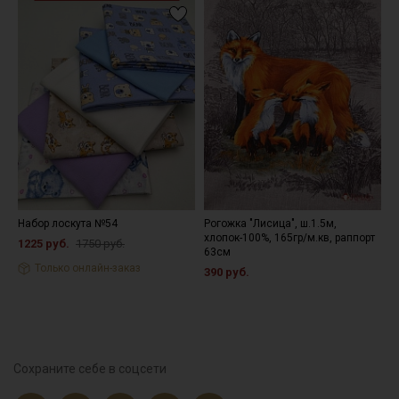
Набор лоскута №54
Рогожка "Лисица", ш.1.5м,
Н
хлопок-100%, 165гр/м.кв, раппорт
1225 руб.
1750 руб.
8
63см
Только онлайн-заказ
390 руб.
Сохраните себе в соцсети