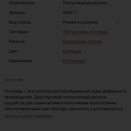
Особенности
Пестротканый рисунок
Артикул
044611
Вид отреза
Режем по рисунку
?
Тип ткани
Пестроткань, пестрядь
Рисунок
Все рисунки
,
Клетка
Цвет
Бежевый
Назначение
Костюмная
Описание
Пестрядь – это плотная хлопчатобумажная ткань фабричного
производства. Двусторонний пестротканый рисунок
создаётся цветными нитями в полотняном переплетении,
обеспечивая приятную текстуру, прочность и долговечность.
Идеально подходит для пошива традиционной одежды:
Читать полное описание
платьев, юбок, сарафанов, костюмов, жилетов и интерьерного
текстиля: покрывал, декоративных подушек, скатертей,