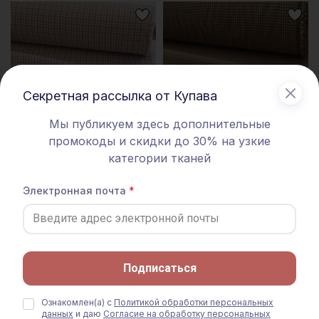
специфический запах, который выветрится после высыхания.
Обратите внимание: цветопередача на экране может
отличаться от реального цвета ткани в зависимости от
настроек вашего монитора и номера партии. Для точного
соответствия цвета рекомендуем заказать образец ткани или
Секретная рассылка от Купава
связаться с менеджером для уточнения наличия образцов и
цвета перед оформлением заказа.
Мы публикуем здесь дополнительные
промокоды и скидки до 30% на узкие
категории тканей
Электронная почта
Пестрядь "Клетка" цв.бежевый/
Пестрядь "Мелкая бежевая клетка"
бордовый, ш.1.5м, хлопок-100%,
цв.хаки, СОРТ2, ш.1.45м,
135гр/м.кв
хлопок-100%, 145гр/м.кв
420 руб.
620 руб.
Только онлайн-заказ
Подписаться
Ознакомлен(а) с
Политикой обработки персональных
данных
и даю
Согласие на обработку персональных