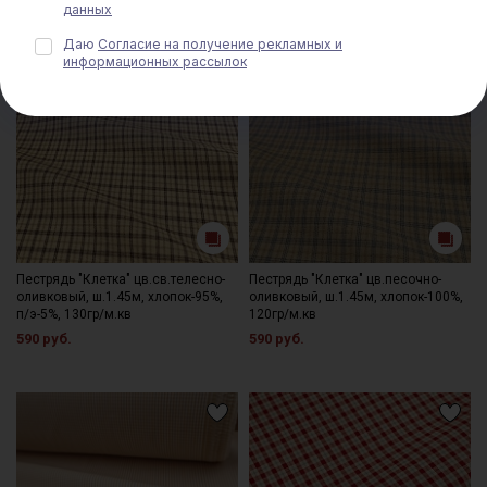
данных
Даю
Согласие на получение рекламных и
информационных рассылок
Пестрядь "Клетка" цв.св.телесно-
Пестрядь "Клетка" цв.песочно-
оливковый, ш.1.45м, хлопок-95%,
оливковый, ш.1.45м, хлопок-100%,
п/э-5%, 130гр/м.кв
120гр/м.кв
590 руб.
590 руб.