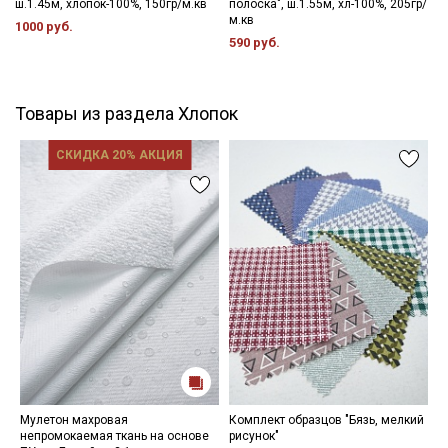
ш.1.45м, хлопок-100%, 150гр/м.кв
полоска", ш.1.55м, хл-100%, 205гр/
Внимание! На ткани могут встречаться утолщения
м.кв
1000 руб.
продольных и поперечных нитей, узелки и вкрапления нитей
590 руб.
другого цвета, ширина ткани (±2см). Для данного вида ткани
это браком и дефектом не считается. Не вырезаем. Просим
учитывать это при заказе.
Товары из раздела Хлопок
СКИДКА 20% АКЦИЯ
Мулетон махровая
Комплект образцов "Бязь, мелкий
Р
непромокаемая ткань на основе
рисунок"
С