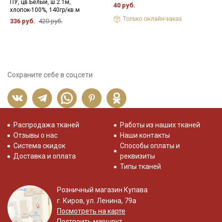
ПУ, цв.Белый, ш.2.1м,
1
40 руб.
хлопок-100%, 140гр/кв.м
2
Только онлайн-заказ
336 руб.
420 руб.
Сохраните себе в соцсети
Распродажа тканей
Работы из наших тканей
Отзывы о нас
Наши контакты
Система скидок
Способы оплаты и
Доставка и оплата
реквизиты
Типы тканей
Розничный магазин Купава
г. Киров, ул. Ленина, 79а
Посмотреть на карте
Построить маршрут