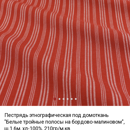
Пестрядь этнографическая под домоткань
"Белые тройные полосы на бордово-малиновом",
ш.1.6м, хл-100%, 210гр/м.кв