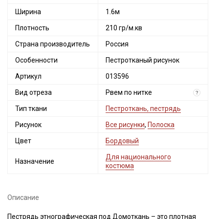
Ширина
1.6м
Плотность
210 гр/м.кв
Страна производитель
Россия
Особенности
Пестротканый рисунок
Артикул
013596
Вид отреза
Рвем по нитке
?
Тип ткани
Пестроткань, пестрядь
Рисунок
Все рисунки
,
Полоска
Цвет
Бордовый
Для национального
Назначение
костюма
Описание
Пестрядь этнографическая под Домоткань – это плотная