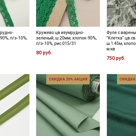
рудно-
Кружево цв.изумрудно-
Фуле с варен
90%, п/э-10%,
зеленый, ш.20мм, хлопок-90%,
"Клетка" цв.с
1
п/э-10%, рис.015/31
ш.1.45м, хлопо
м.кв
80 руб.
750 руб.
СКИДКА 20% АКЦИЯ
СКИДКА