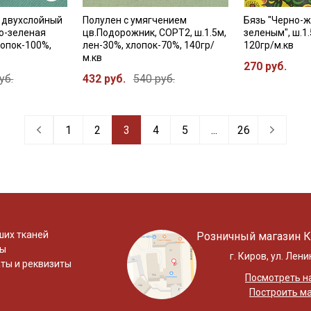
 двухслойный
Полулен с умягчением
Бязь "Черно-ж
о-зеленая
цв.Подорожник, СОРТ2, ш.1.5м,
зеленым", ш.1
лопок-100%,
лен-30%, хлопок-70%, 140гр/
120гр/м.кв
м.кв
270 руб.
уб.
432 руб.
540 руб.
1
2
3
4
5
...
26
ших тканей
Розничный магазин К
ты
г. Киров, ул. Лени
ты и реквизиты
Посмотреть на
Построить м