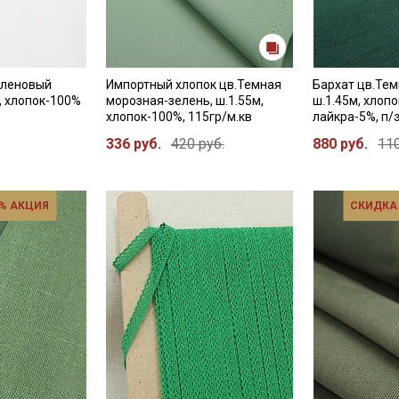
Кленовый
Импортный хлопок цв.Темная
Бархат цв.Тем
, хлопок-100%
морозная-зелень, ш.1.55м,
ш.1.45м, хлопо
хлопок-100%, 115гр/м.кв
лайкра-5%, п/
336 руб.
420 руб.
880 руб.
110
% АКЦИЯ
СКИДКА
Секретная рассылка от
Купава
Мы публикуем здесь дополнительные
промокоды и скидки до 30% на узкие