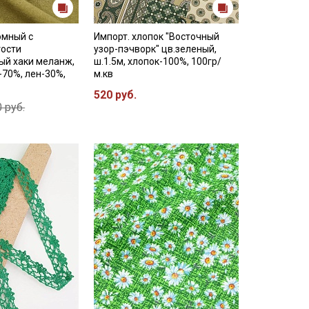
юмный с
Импорт. хлопок "Восточный
ости
узор-пэчворк" цв.зеленый,
ый хаки меланж,
ш.1.5м, хлопок-100%, 100гр/
-70%, лен-30%,
м.кв
520 руб.
 руб.