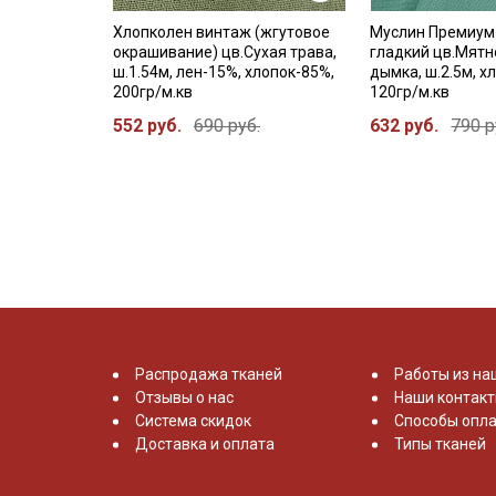
Хлопколен винтаж (жгутовое
Муслин Премиум
окрашивание) цв.Сухая трава,
гладкий цв.Мятн
ш.1.54м, лен-15%, хлопок-85%,
дымка, ш.2.5м, х
200гр/м.кв
120гр/м.кв
552 руб.
690 руб.
632 руб.
790 р
Распродажа тканей
Работы из на
Отзывы о нас
Наши контак
Система скидок
Способы опла
Доставка и оплата
Типы тканей