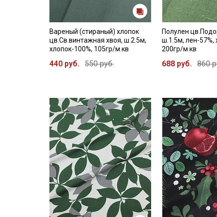
Вареный (стираный) хлопок
Полулен цв.Подо
цв.Св.винтажная хвоя, ш.2.5м,
ш.1.5м, лен-57%,
хлопок-100%, 105гр/м.кв
200гр/м.кв
440 руб.
550 руб.
688 руб.
860 р