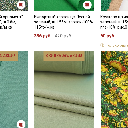
й орнамент"
Импортный хлопок цв.Лесной
Кружево цв.и
, ш.0.8м,
зеленый, ш.1.55м, хлопок-100%,
зеленый, ш.15
р/м.кв
115гр/м.кв
п/э-10%, рис.
336 руб.
420 руб.
60 руб.
Только онла
% АКЦИЯ
СКИДКА 20% АКЦИЯ