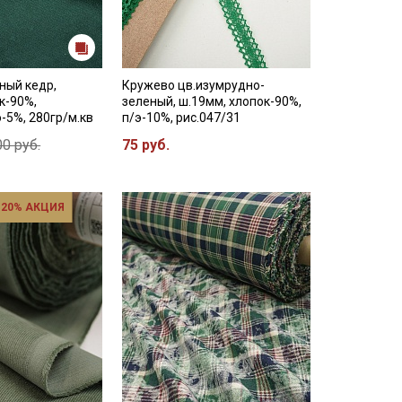
ный кедр,
Кружево цв.изумрудно-
к-90%,
зеленый, ш.19мм, хлопок-90%,
э-5%, 280гр/м.кв
п/э-10%, рис.047/31
0 руб.
75 руб.
 20% АКЦИЯ