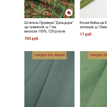
Штапель Премиум "Дильдора"
Косая бейка цв.
цв.травяной, ш.1.5м,
зеленый, ш.15мм
вискоза-100%, 125гр/м.кв
17 руб.
750 руб.
СКИДКА 20% АКЦИЯ
СКИДКА 20