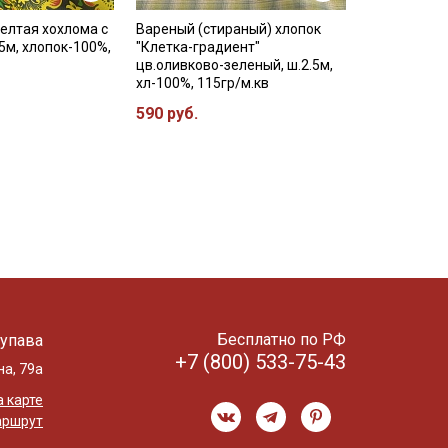
елтая хохлома с
Вареный (стираный) хлопок
.5м, хлопок-100%,
"Клетка-градиент"
цв.оливково-зеленый, ш.2.5м,
хл-100%, 115гр/м.кв
590 руб.
Бесплатно по РФ
упава
+7 (800) 533-75-43
на, 79а
 карте
аршрут