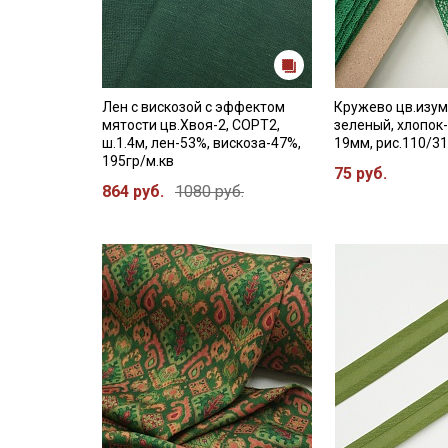
Лен с вискозой с эффектом
Кружево цв.изум
мятости цв.Хвоя-2, СОРТ2,
зеленый, хлопок-
ш.1.4м, лен-53%, вискоза-47%,
19мм, рис.110/3
195гр/м.кв
75 руб.
864 руб.
1080 руб.