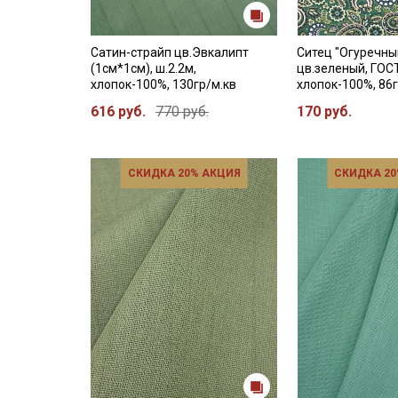
Сатин-страйп цв.Эвкалипт
Ситец "Огуречны
(1см*1см), ш.2.2м,
цв.зеленый, ГОСТ
хлопок-100%, 130гр/м.кв
хлопок-100%, 86г
616 руб.
770 руб.
170 руб.
СКИДКА 20% АКЦИЯ
СКИДКА 20