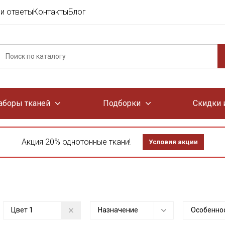
и ответы
Контакты
Блог
аборы тканей
Подборки
Скидки 
Акция 20% однотонные ткани!
Условия акции
Цвет
1
Назначение
Особенно