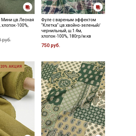
 Мини цв.Лесная
Фуле с вареным эффектом
, хлопок-100%,
"Клетка" цв.хвойно-зеленый/
чернильный, ш.1.4м,
хлопок-100%, 180гр/м.кв
 руб.
750 руб.
 20% АКЦИЯ