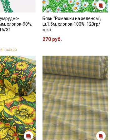
зумрудно-
Бязь "Ромашки на зеленом",
мм, хлопок-90%,
ш.1.5м, хлопок-100%, 120гр/
016/31
м.кв
270 руб.
йн-заказ