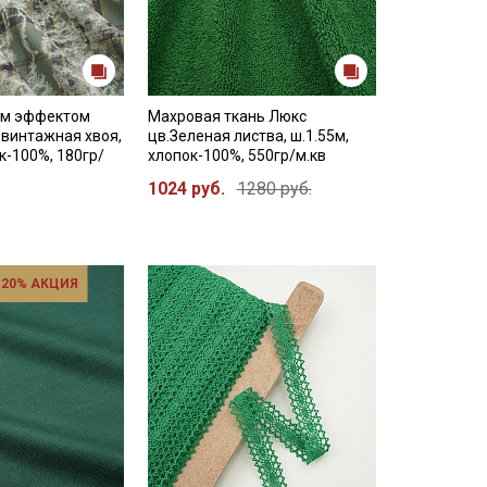
ым эффектом
Махровая ткань Люкс
в.винтажная хвоя,
цв.Зеленая листва, ш.1.55м,
к-100%, 180гр/
хлопок-100%, 550гр/м.кв
1024 руб.
1280 руб.
 20% АКЦИЯ