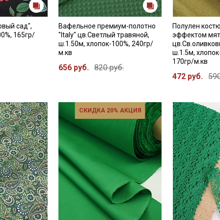
овый сад",
Вафельное премиум-полотно
Полулен кост
00%, 165гр/
"Italy" цв.Светлый травяной,
эффектом мят
ш.1.50м, хлопок-100%, 240гр/
цв.Св.оливков
м.кв
ш.1.5м, хлопок
170гр/м.кв
656 руб.
820 руб.
472 руб.
590
СКИДКА 20% АКЦИЯ