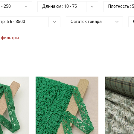
2
-
250
Длина см :
10
-
75
Плотность :
етр:
5.6
-
3500
Остаток товара
 фильтры