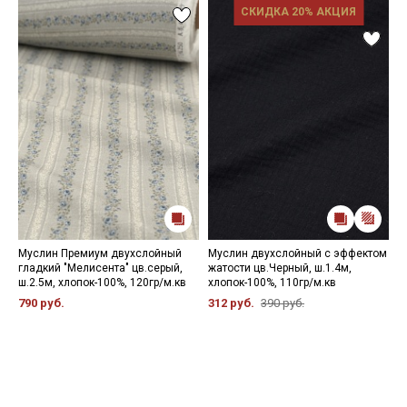
СКИДКА 20% АКЦИЯ
Муслин Премиум двухслойный
Муслин двухслойный с эффектом
М
гладкий "Мелисента" цв.серый,
жатости цв.Черный, ш.1.4м,
д
ш.2.5м, хлопок-100%, 120гр/м.кв
хлопок-100%, 110гр/м.кв
"
м
790 руб.
312 руб.
390 руб.
3