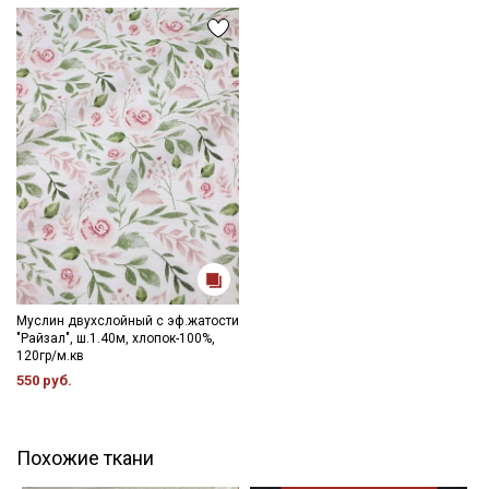
Муслин двухслойный с эф.жатости
"Райзал", ш.1.40м, хлопок-100%,
120гр/м.кв
550 руб.
Похожие ткани