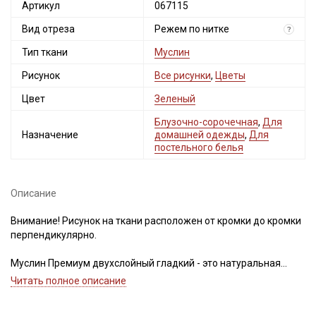
Артикул
067115
Вид отреза
Режем по нитке
?
Тип ткани
Муслин
Рисунок
Все рисунки
,
Цветы
Цвет
Зеленый
Блузочно-сорочечная
,
Для
Назначение
домашней одежды
,
Для
постельного белья
Описание
Внимание! Рисунок на ткани расположен от кромки до кромки
перпендикулярно.
Муслин Премиум двухслойный гладкий - это натуральная
ткань из 100% хлопка, нежная и приятная для тела. Состоит из
Читать полное описание
двух слоев тончайшего муслина, верхний слой с рисунком,
Секретная рассылка от Купава
второй однотонный. Имеет легкий благородный блеск,