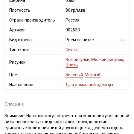
Ширина
0.8м
Плотность
86 гр/м.кв
Страна производитель
Россия
Артикул
002533
Вид отреза
Рвем по нитке
?
Тип ткани
Ситец
Все рисунки
,
Мелкий рисунок
,
Рисунок
Цветы
Цвет
Зеленый
,
Мятный
Назначение
Для домашней одежды
Описание
Внимание! На ткани могут встречаться вплетения утолщенной
нити, непрокрасы в виде пятнышек-точек, короткие
единичные вплетения нитей другого цвета, дефекты вдоль
кромки на расстоянии до 5см от края браком не являются.