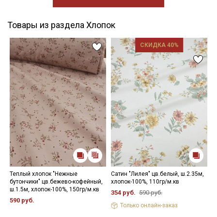
Товары из раздела Хлопок
СКИДКА 40%
Теплый хлопок "Нежные
Сатин "Лилея" цв.белый, ш.2.35м,
П
бутончики" цв.бежево-кофейный,
хлопок-100%, 110гр/м.кв
д
ш.1.5м, хлопок-100%, 150гр/м.кв
к
354 руб.
590 руб.
х
590 руб.
Только онлайн-заказ
5