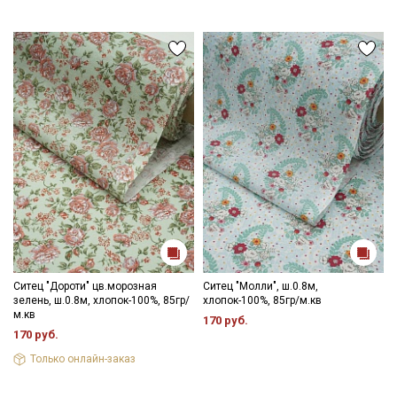
Ситец "Дороти" цв.морозная
Ситец "Молли", ш.0.8м,
зелень, ш.0.8м, хлопок-100%, 85гр/
хлопок-100%, 85гр/м.кв
м.кв
170 руб.
170 руб.
Только онлайн-заказ