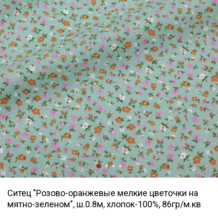
Ситец "Розово-оранжевые мелкие цветочки на
мятно-зеленом", ш.0.8м, хлопок-100%, 86гр/м.кв