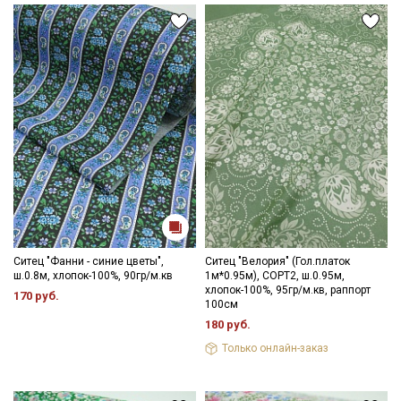
Ситец "Фанни - синие цветы",
Ситец "Велория" (Гол.платок
ш.0.8м, хлопок-100%, 90гр/м.кв
1м*0.95м), СОРТ2, ш.0.95м,
хлопок-100%, 95гр/м.кв, раппорт
170 руб.
100см
180 руб.
Только онлайн-заказ