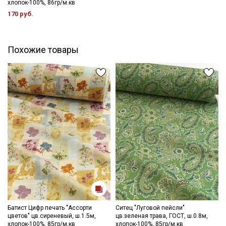
хлопок-100%, 86гр/м.кв
- стирка до 60C
170 руб.
- запрещены отбеливатели (исключение белые цвета)
- сушить в подвешенном и расправленном состоянии
- гладить с изнаночной стороны.
Цветопередача (тон) может отличаться от оригинального
Похожие товары
цвета ткани в зависимости от настроек вашего монитора и в
зависимости от партии.
Секретная рассылка от Купава
Батист Цифр печать "Ассорти
Ситец "Луговой пейсли"
цветов" цв.сиреневый, ш.1.5м,
цв.зеленая трава, ГОСТ, ш.0.8м,
хлопок-100%, 85гр/м.кв
хлопок-100%, 85гр/м.кв