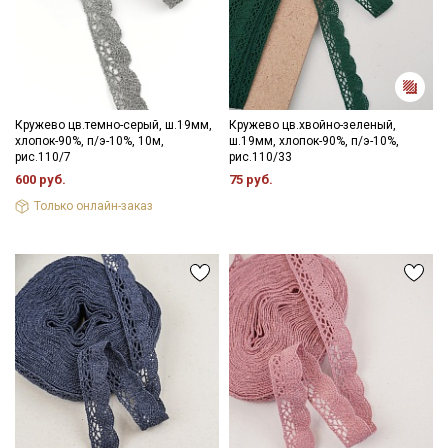
Кружево цв.темно-серый, ш.19мм,
Кружево цв.хвойно-зеленый,
хлопок-90%, п/э-10%, 10м,
ш.19мм, хлопок-90%, п/э-10%,
рис.110/7
рис.110/33
600 руб.
75 руб.
Только онлайн-заказ