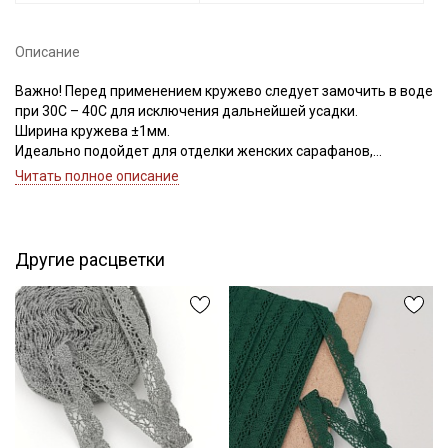
Описание
Важно! Перед применением кружево следует замочить в воде
при 30С – 40С для исключения дальнейшей усадки.
Ширина кружева ±1мм.
Идеально подойдет для отделки женских сарафанов,
платьев, юбок, рукавов.
Читать полное описание
В интерьере можно использовать для украшения скатертей,
занавесок, подушек, пледов. Подойдет для оформления
творческих работ в различных техниках.
Цветопередача может отличаться от оригинального цвета в
Другие расцветки
зависимости от настроек вашего монитора.