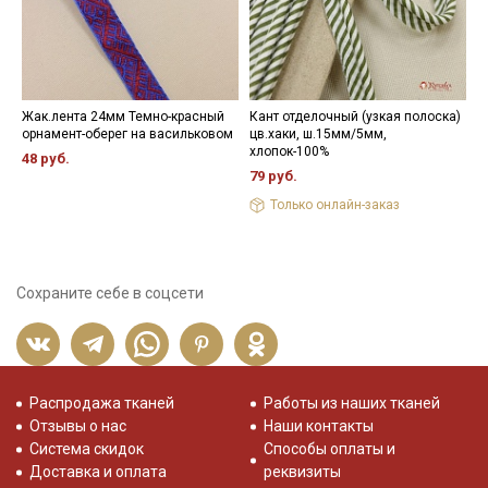
Жак.лента 24мм Темно-красный
Кант отделочный (узкая полоска)
Н
орнамент-оберег на васильковом
цв.хаки, ш.15мм/5мм,
3
хлопок-100%
48 руб.
79 руб.
Только онлайн-заказ
Сохраните себе в соцсети
Распродажа тканей
Работы из наших тканей
Отзывы о нас
Наши контакты
Система скидок
Способы оплаты и
Доставка и оплата
реквизиты