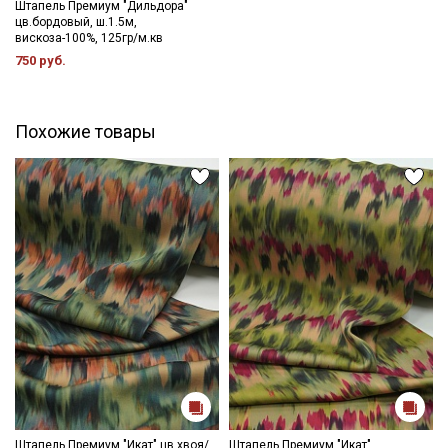
Штапель Премиум "Дильдора"
цв.бордовый, ш.1.5м,
вискоза-100%, 125гр/м.кв
750 руб.
Похожие товары
Штапель Премиум "Икат" цв.хвоя/
Штапель Премиум "Икат"