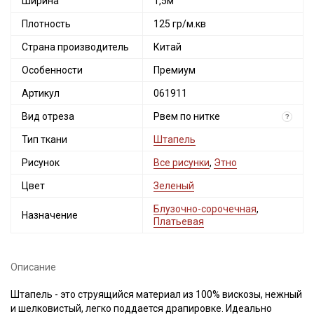
Ширина
1,5м
Плотность
125 гр/м.кв
Страна производитель
Китай
Особенности
Премиум
Артикул
061911
Вид отреза
Рвем по нитке
?
Тип ткани
Штапель
Рисунок
Все рисунки
,
Этно
Цвет
Зеленый
Блузочно-сорочечная
,
Назначение
Платьевая
Секретная рассылка от Купава
Описание
Мы публикуем здесь дополнительные
Штапель - это струящийся материал из 100% вискозы, нежный
промокоды и скидки до 30% на узкие
и шелковистый, легко поддается драпировке. Идеально