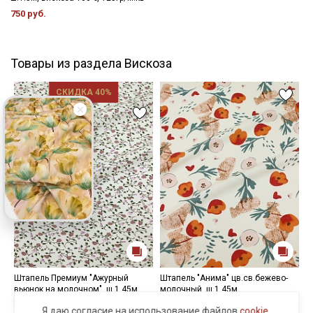
750 руб.
Товары из раздела Вискоза
СКИДКА 40%
Штапель Премиум "Ажурный
Штапель "Анима" цв.св.бежево-
П
вьюнок на молочном", ш.1.45м,
молочный, ш.1.45м,
"
вискоза-100%, 105гр/м.кв
вискоза-100%, 90гр/м.кв
ц
Я даю согласие на использование файлов
cookie
,
в