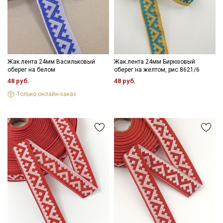
- противопоказано применение отбеливателей.
Цветопередача (тон) может отличаться от оригинального
цвета ткани в зависимости от настроек вашего монитора и в
зависимости от партии.
Жак.лента 24мм Васильковый
Жак.лента 24мм Бирюзовый
оберег на белом
оберег на желтом, рис.8621/6
48 руб.
48 руб.
Только онлайн-заказ
Секретная рассылка от Купава
Мы публикуем здесь дополнительные
промокоды и скидки до 30% на узкие
категории тканей
Электронная почта