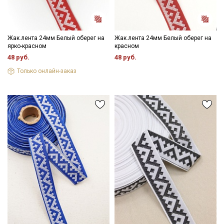
Подписаться
Ознакомлен(а) с
Политикой обработки персональных
Жак.лента 24мм Белый оберег на
Жак.лента 24мм Белый оберег на
данных
и даю
Согласие на обработку персональных
ярко-красном
красном
данных
48 руб.
48 руб.
Даю
Согласие на получение рекламных и
информационных рассылок
Только онлайн-заказ