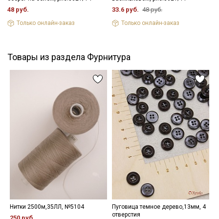
48 руб.
33.6 руб.
48 руб.
Только онлайн-заказ
Только онлайн-заказ
Товары из раздела Фурнитура
Нитки 2500м,35ЛЛ, №5104
Пуговица темное дерево,13мм, 4
Ш
отверстия
х
250 руб.