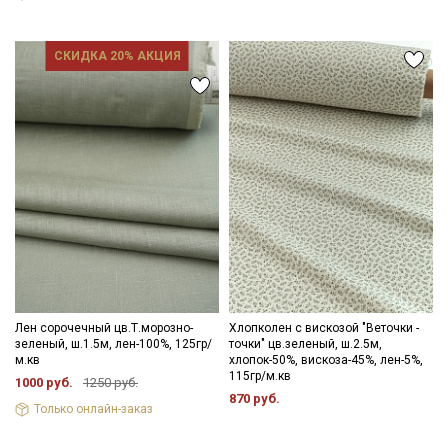
СКИДКА 20% АКЦИЯ
Лен сорочечный цв.Т.морозно-
Хлопколен с вискозой "Веточки -
зеленый, ш.1.5м, лен-100%, 125гр/
точки" цв.зеленый, ш.2.5м,
м.кв
хлопок-50%, вискоза-45%, лен-5%,
115гр/м.кв
1000 руб.
1250 руб.
870 руб.
Только онлайн-заказ