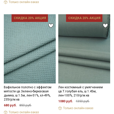
Только онлайн-заказ
СКИДКА 20% АКЦИЯ
СКИДКА 20% АКЦИЯ
Вафельное полотно с эффектом
Лен костюмный с умягчением
мятости цв.Зелено-бирюзовая
цв.Т.голубая ель, ш.1.45м,
дымка, ш.1.5м, лен-51%, хл-49%,
лен-100%, 210гр/м.кв
235гр/м.кв
1080 руб.
1350 руб.
680 руб.
850 руб.
Только онлайн-заказ
Только онлайн-заказ