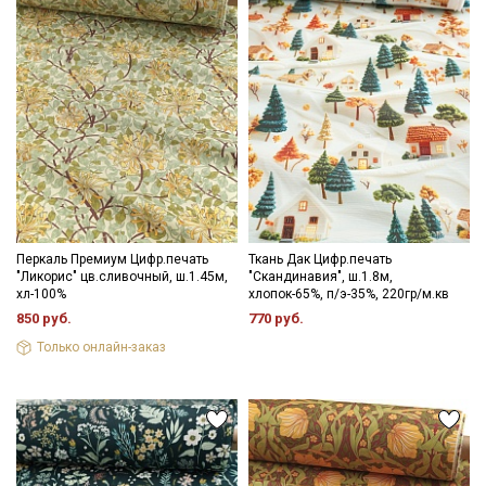
Перкаль Премиум Цифр.печать
Ткань Дак Цифр.печать
"Ликорис" цв.сливочный, ш.1.45м,
"Скандинавия", ш.1.8м,
хл-100%
хлопок-65%, п/э-35%, 220гр/м.кв
850 руб.
770 руб.
Только онлайн-заказ