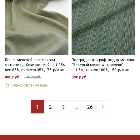
Лен с вискозой с эффектом
Пестрядь этнограф. под домоткань
мятости цв.Хаки шалфей, ш.1.35м,
"Зеленый меланж - полоска",
лен-65%, вискоза-35%,175гр/м.кв
ш.1.5м, хлопок-100%, 150гр/м.кв
880 руб.
1100 руб.
590 руб.
Только онлайн-заказ
1
2
3
...
26