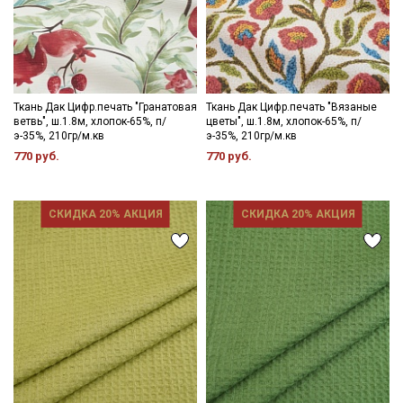
Ткань Дак Цифр.печать "Гранатовая
Ткань Дак Цифр.печать "Вязаные
ветвь", ш.1.8м, хлопок-65%, п/
цветы", ш.1.8м, хлопок-65%, п/
э-35%, 210гр/м.кв
э-35%, 210гр/м.кв
770 руб.
770 руб.
СКИДКА 20% АКЦИЯ
СКИДКА 20% АКЦИЯ