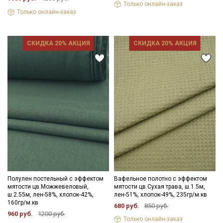
Только онлайн-заказ
Электронная почта
Только онлайн-заказ
СКИДКА 20% АКЦИЯ
СКИДКА 20% АКЦИЯ
Подписаться
Ознакомлен(а) с
Политикой обработки персональных
данных
и даю
Согласие на обработку персональных
данных
Даю
Согласие на получение рекламных и
информационных рассылок
Полулен постельный с эффектом
Вафельное полотно с эффектом
мятости цв.Можжевеловый,
мятости цв.Сухая трава, ш.1.5м,
ш.2.55м, лен-58%, хлопок-42%,
лен-51%, хлопок-49%, 235гр/м.кв
160гр/м.кв
680 руб.
850 руб.
960 руб.
1200 руб.
Только онлайн-заказ