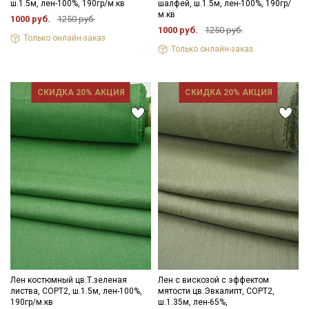
ш.1.5м, лен-100%, 190гр/м.кв
шалфей, ш.1.5м, лен-100%, 190гр/
м.кв
1000 руб.
1250 руб.
1000 руб.
1250 руб.
Только онлайн-заказ
Только онлайн-заказ
СКИДКА 20% АКЦИЯ
СКИДКА 20% АКЦИЯ
Лен костюмный цв.Т.зеленая
Лен с вискозой с эффектом
листва, СОРТ2, ш.1.5м, лен-100%,
мятости цв.Эвкалипт, СОРТ2,
190гр/м.кв
ш.1.35м, лен-65%,