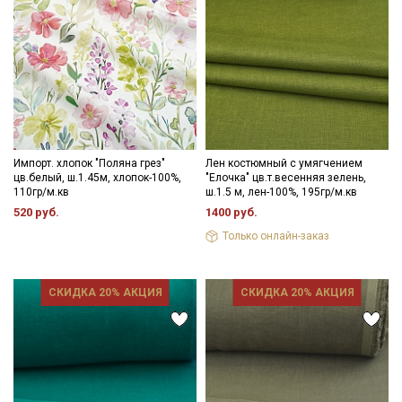
Импорт. хлопок "Поляна грез"
Лен костюмный с умягчением
цв.белый, ш.1.45м, хлопок-100%,
"Елочка" цв.т.весенняя зелень,
110гр/м.кв
ш.1.5 м, лен-100%, 195гр/м.кв
520 руб.
1400 руб.
Только онлайн-заказ
СКИДКА 20% АКЦИЯ
СКИДКА 20% АКЦИЯ