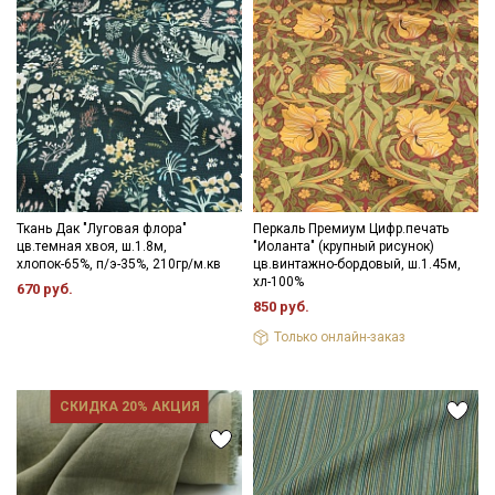
Ткань Дак "Луговая флора"
Перкаль Премиум Цифр.печать
цв.темная хвоя, ш.1.8м,
"Иоланта" (крупный рисунок)
хлопок-65%, п/э-35%, 210гр/м.кв
цв.винтажно-бордовый, ш.1.45м,
хл-100%
670 руб.
850 руб.
Только онлайн-заказ
СКИДКА 20% АКЦИЯ