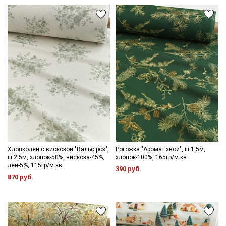
Хлопколен с вискозой "Вальс роз",
Рогожка "Аромат хвои", ш.1.5м,
ш.2.5м, хлопок-50%, вискоза-45%,
хлопок-100%, 165гр/м.кв
лен-5%, 115гр/м.кв
390 руб.
870 руб.