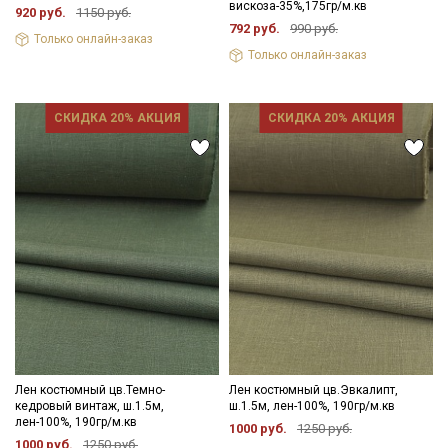
вискоза-35%,175гр/м.кв
920 руб.
1150 руб.
792 руб.
990 руб.
Только онлайн-заказ
Только онлайн-заказ
СКИДКА 20% АКЦИЯ
СКИДКА 20% АКЦИЯ
Секретная рассылка от Купава
Мы публикуем здесь дополнительные
Лен костюмный цв.Темно-
Лен костюмный цв.Эвкалипт,
промокоды и скидки до 30% на узкие
кедровый винтаж, ш.1.5м,
ш.1.5м, лен-100%, 190гр/м.кв
категории тканей
лен-100%, 190гр/м.кв
1000 руб.
1250 руб.
1000 руб.
1250 руб.