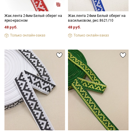
Подписаться
Ознакомлен(а) с
Политикой обработки персональных
Жак.лента 24мм Белый оберег на
Жак.лента 24мм Белый оберег на
данных
и даю
Согласие на обработку персональных
ярко-красном
васильковом, рис.8621/10
данных
48 руб.
48 руб.
Даю
Согласие на получение рекламных и
Только онлайн-заказ
Только онлайн-заказ
информационных рассылок