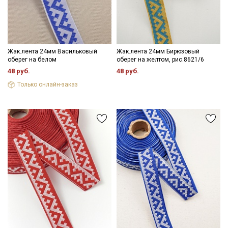
Цветопередача (тон) может отличаться от оригинального
цвета ткани в зависимости от настроек вашего монитора и в
зависимости от партии.
Жак.лента 24мм Васильковый
Жак.лента 24мм Бирюзовый
оберег на белом
оберег на желтом, рис.8621/6
48 руб.
48 руб.
Только онлайн-заказ
Секретная рассылка от Купава
Мы публикуем здесь дополнительные
промокоды и скидки до 30% на узкие
категории тканей
Электронная почта