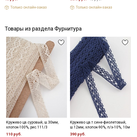
Только онлайн-заказ
Только онлайн-заказ
Товары из раздела Фурнитура
Кружево цв.суровый, ш.30мм,
Кружево цв.т.сине-фиолетовый,
Ж
хлопок-100%, рис.111/3
ш.12мм, хлопок-90%, п/э-10%, 10м
з
ж
110 руб.
390 руб.