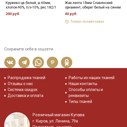
Кружево цв.белый, ш.60мм,
Жак.лента 18мм Славянский
К
хлопок-90%, п/э-10%, рис.182/1
орнамент, оберег белый на синем
х
р
200 руб.
40 руб.
8
Только онлайн-заказ
Сохраните себе в соцсети
Распродажа тканей
Работы из наших тканей
Отзывы о нас
Наши контакты
Система скидок
Способы оплаты и
Доставка и оплата
реквизиты
Типы тканей
Розничный магазин Купава
г. Киров, ул. Ленина, 79а