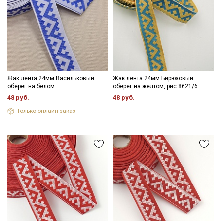
- максимальная температура стирки до 40 С, без отжима,
- противопоказано применение отбеливателей.
Цветопередача (тон) может отличаться от оригинального
цвета ткани в зависимости от настроек вашего монитора и в
зависимости от партии.
Жак.лента 24мм Васильковый
Жак.лента 24мм Бирюзовый
оберег на белом
оберег на желтом, рис.8621/6
48 руб.
48 руб.
Только онлайн-заказ
Секретная рассылка от Купава
Мы публикуем здесь дополнительные
промокоды и скидки до 30% на узкие
категории тканей
Электронная почта