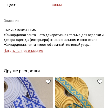
Цвет
Синий
Описание
Ширина ленты ±1мм.
Жаккардовая лента – это декоративная тесьма для отделки и
декора одежды (интерьера) в национальном и этно-стиле.
Жаккардовая лента имеет объемный плетеный узор,
напоминающий вышивку, на ощупь шероховатая, кромка
Читать полное описание
ленты плотная с двух сторон (пришивать ленту
рекомендуется с двух сторон машинной строчкой).
Жаккардовая лента не имеет растяжения, поэтому изделие,
на которое будет пришиваться лента, необходимо постирать
Другие расцветки
и прогладить, в целях исключения усадки ткани и стягивания
жаккардовой лентой.
Жаккардовыми лентами украшают домашний текстиль:
покрывала, наволочки, мебельные чехлы, используют в
отделке и ремонте
одежды.
Уход: