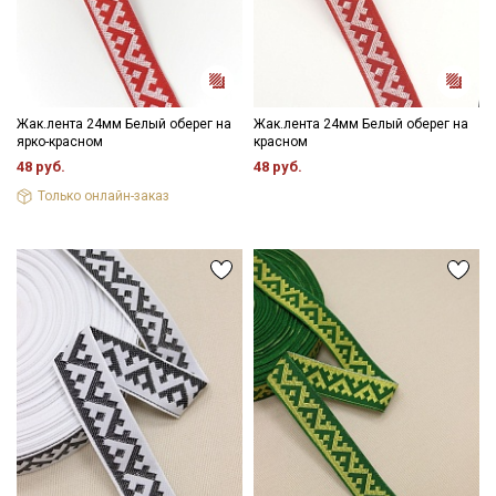
Подписаться
Ознакомлен(а) с
Политикой обработки персональных
данных
и даю
Согласие на обработку персональных
данных
Жак.лента 24мм Белый оберег на
Жак.лента 24мм Белый оберег на
ярко-красном
красном
Даю
Согласие на получение рекламных и
48 руб.
48 руб.
информационных рассылок
Только онлайн-заказ