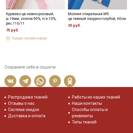
Кружево цв.нежно-розовый,
Молния спиральная №5
Л
ш.19мм, хлопок-90%, п/э-10%,
цв.темный лазурно-голубой, 60см
ш
рис.110/11
35 руб.
2
75 руб.
Только онлайн-заказ
Сохраните себе в соцсети
Распродажа тканей
Работы из наших тканей
Отзывы о нас
Наши контакты
Система скидок
Способы оплаты и
Доставка и оплата
реквизиты
Типы тканей