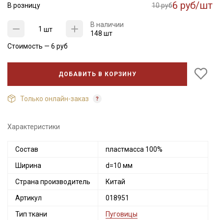
6 руб/шт
В розницу
10 руб
В наличии
шт
148 шт
Стоимость —
6
руб
ДОБАВИТЬ В КОРЗИНУ
Только онлайн-заказ
Характеристики
Секретная рассылка от Купава
Мы публикуем здесь дополнительные
Состав
пластмасса 100%
промокоды и скидки до 30% на узкие
Ширина
d=10 мм
категории тканей
Страна производитель
Китай
Электронная почта
Артикул
018951
Тип ткани
Пуговицы