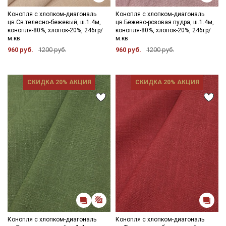
Конопля с хлопком-диагональ
Конопля с хлопком-диагональ
цв.Св.телесно-бежевый, ш.1.4м,
цв.Бежево-розовая пудра, ш.1.4м,
конопля-80%, хлопок-20%, 246гр/
конопля-80%, хлопок-20%, 246гр/
м.кв
м.кв
960 руб.
1200 руб.
960 руб.
1200 руб.
СКИДКА 20% АКЦИЯ
СКИДКА 20% АКЦИЯ
Конопля с хлопком-диагональ
Конопля с хлопком-диагональ