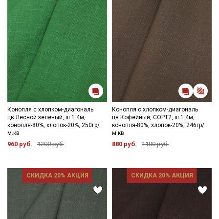
Конопля с хлопком-диагональ
Конопля с хлопком-диагональ
цв.Лесной зеленый, ш.1.4м,
цв.Кофейный, СОРТ2, ш.1.4м,
конопля-80%, хлопок-20%, 250гр/
конопля-80%, хлопок-20%, 246гр/
м.кв
м.кв
960 руб.
1200 руб.
880 руб.
1100 руб.
СКИДКА 20% АКЦИЯ
СКИДКА 20% АКЦИЯ