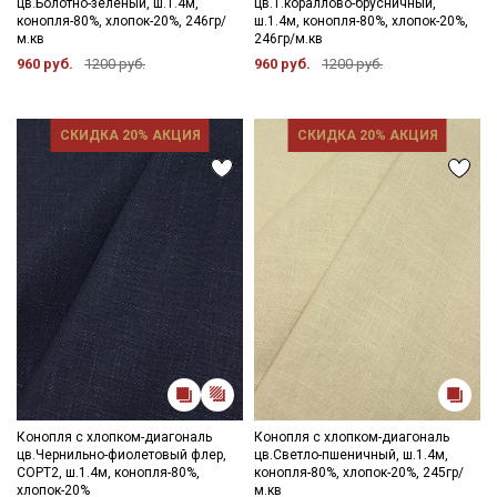
цв.Болотно-зеленый, ш.1.4м,
цв.Т.кораллово-брусничный,
конопля-80%, хлопок-20%, 246гр/
ш.1.4м, конопля-80%, хлопок-20%,
м.кв
246гр/м.кв
960 руб.
1200 руб.
960 руб.
1200 руб.
СКИДКА 20% АКЦИЯ
СКИДКА 20% АКЦИЯ
Секретная рассылка от Купава
Мы публикуем здесь дополнительные
промокоды и скидки до 30% на узкие
Конопля с хлопком-диагональ
Конопля с хлопком-диагональ
категории тканей
цв.Чернильно-фиолетовый флер,
цв.Светло-пшеничный, ш.1.4м,
СОРТ2, ш.1.4м, конопля-80%,
конопля-80%, хлопок-20%, 245гр/
Электронная почта
хлопок-20%
м.кв