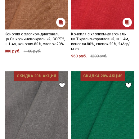
Конопля с хлопком-диагональ
Конопля с хлопком-диагональ
цв.Св.коричнево-красный, СОРТ2,
цв.Т.красно-коралловый, ш.1.4м,
ш.1.4м, конопля-80%, хлопок-20%
конопля-80%, хлопок-20%, 246гр/
м.кв
880 руб.
1100 руб.
960 руб.
1200 руб.
СКИДКА 20% АКЦИЯ
СКИДКА 20% АКЦИЯ