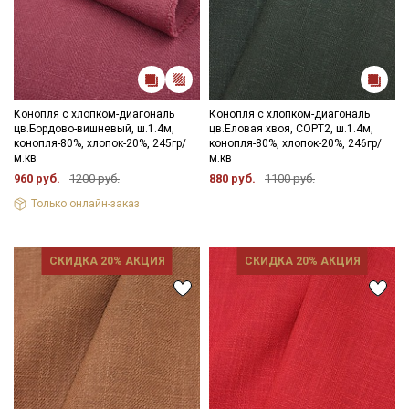
Конопля с хлопком-диагональ
Конопля с хлопком-диагональ
цв.Бордово-вишневый, ш.1.4м,
цв.Еловая хвоя, СОРТ2, ш.1.4м,
конопля-80%, хлопок-20%, 245гр/
конопля-80%, хлопок-20%, 246гр/
м.кв
м.кв
960 руб.
1200 руб.
880 руб.
1100 руб.
Только онлайн-заказ
СКИДКА 20% АКЦИЯ
СКИДКА 20% АКЦИЯ