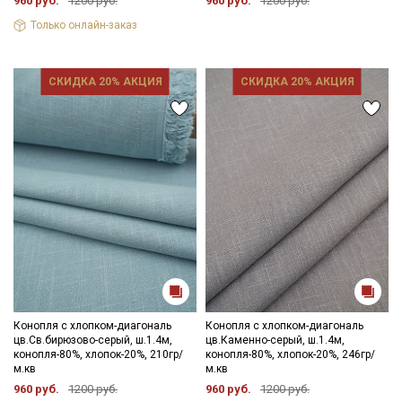
960 руб.
1200 руб.
960 руб.
1200 руб.
Только онлайн-заказ
СКИДКА 20% АКЦИЯ
СКИДКА 20% АКЦИЯ
Конопля с хлопком-диагональ
Конопля с хлопком-диагональ
цв.Св.бирюзово-серый, ш.1.4м,
цв.Каменно-серый, ш.1.4м,
конопля-80%, хлопок-20%, 210гр/
конопля-80%, хлопок-20%, 246гр/
м.кв
м.кв
960 руб.
1200 руб.
960 руб.
1200 руб.