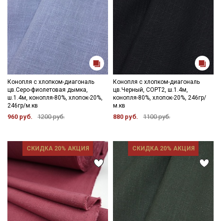
Конопля с хлопком-диагональ
Конопля с хлопком-диагональ
цв.Серо-фиолетовая дымка,
цв.Черный, СОРТ2, ш.1.4м,
ш.1.4м, конопля-80%, хлопок-20%,
конопля-80%, хлопок-20%, 246гр/
246гр/м.кв
м.кв
960 руб.
1200 руб.
880 руб.
1100 руб.
СКИДКА 20% АКЦИЯ
СКИДКА 20% АКЦИЯ