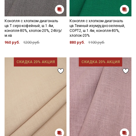
Конопля с хлопком-диагональ
Конопля с хлопком-диагональ
цв.Т.серо-кофейный, ш.1.4м,
цв.Темный изумрудно-зеленый,
конопля-80%, хлопок-20%, 246гр/
СОРТ2, ш.1.4м, конопля-80%,
м.кв
хлопок-20%
960 руб.
1200 руб.
880 руб.
1100 руб.
СКИДКА 20% АКЦИЯ
СКИДКА 20% АКЦИЯ