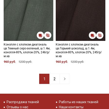
Конопля с хлопком-диагональ
Конопля с хлопком-диагональ
цв.Темный серо-зеленый, ш.1.4м,
цв.Горький шоколад, ш.1.4м,
конопля-80%, хлопок-20%, 246гр/
конопля-80%, хлопок-20%, 245гр/
м.кв
м.кв
960 руб.
1200 руб.
960 руб.
1200 руб.
1
2
Распродажа тканей
Работы из наших тканей
Отзывы о нас
Наши контакты