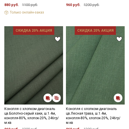
880 руб.
1100 руб.
960 руб.
1200 руб.
Только онлайн-заказ
Подписаться
СКИДКА 20% АКЦИЯ
СКИДКА 20% АКЦИЯ
Ознакомлен(а) с
Политикой обработки персональных
данных
и даю
Согласие на обработку персональных
данных
Даю
Согласие на получение рекламных и
информационных рассылок
Конопля с хлопком-диагональ
Конопля с хлопком-диагональ
цв.Болотно-серый хаки, ш.1.4м,
цв.Лесная трава, ш.1.4м,
конопля-80%, хлопок-20%, 246гр/
конопля-80%, хлопок-20%, 246гр/
м.кв
м.кв