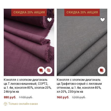
СКИДКА 20% АКЦИЯ
СКИДКА 20% АКЦИЯ
Конопля с хлопком-диагональ
Конопля с хлопком-диагональ
цв.Т.лилово-вишневый, СОРТ2,
цв.Графитово-серый с лиловым
ш.1.4м, конопля-80%, хлопок-20%,
оттенком, ш.1.4м, конопля-80%,
246гр/м.кв
хл-20%, 230гр/м.кв
880 руб.
1100 руб.
960 руб.
1200 руб.
Только онлайн-заказ