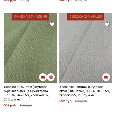
СКИДКА 20% АКЦИЯ
СКИДКА 20% АКЦИЯ
Хлопколен винтаж (жгутовое
Хлопколен винтаж (жгутовое
окрашивание) цв.Сухая трава,
окраш) цв.Серый, ш.1.5м, лен-15%,
ш.1.54м, лен-15%, хлопок-85%,
хлопок-85%, 200гр/м.кв
200гр/м.кв
552 руб.
690 руб.
552 руб.
690 руб.