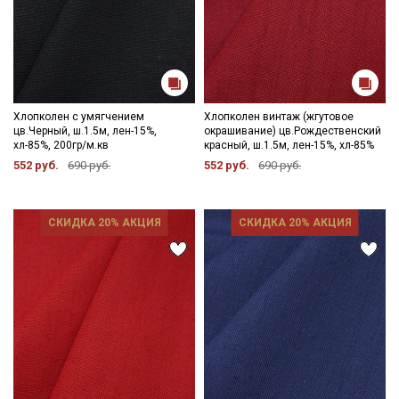
Хлопколен с умягчением
Хлопколен винтаж (жгутовое
цв.Черный, ш.1.5м, лен-15%,
окрашивание) цв.Рождественский
хл-85%, 200гр/м.кв
красный, ш.1.5м, лен-15%, хл-85%
552 руб.
690 руб.
552 руб.
690 руб.
СКИДКА 20% АКЦИЯ
СКИДКА 20% АКЦИЯ