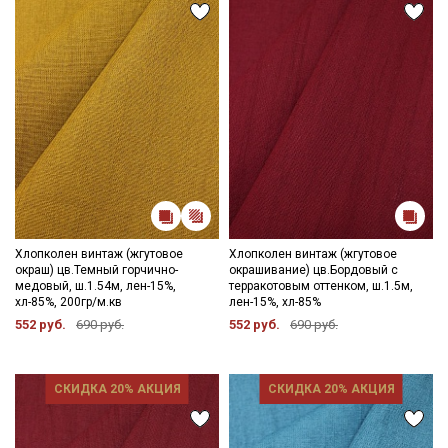
данных
и даю
Согласие на обработку персональных
данных
Даю
Согласие на получение рекламных и
информационных рассылок
Хлопколен винтаж (жгутовое
Хлопколен винтаж (жгутовое
окраш) цв.Темный горчично-
окрашивание) цв.Бордовый с
медовый, ш.1.54м, лен-15%,
терракотовым оттенком, ш.1.5м,
хл-85%, 200гр/м.кв
лен-15%, хл-85%
552 руб.
690 руб.
552 руб.
690 руб.
СКИДКА 20% АКЦИЯ
СКИДКА 20% АКЦИЯ