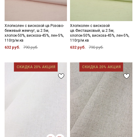
Хлопколен с вискозой цв.Розово-
Хлопколен с вискозой
бежевый жемчуг, ш.2.5м,
цв.Фисташковый, ш.2.5м,
хлопок-50%, вискоза-45%, лен-5%,
хлопок-50%, вискоза-45%, лен-5%,
110гр/м.кв
110гр/м.кв
632 руб.
790 руб.
632 руб.
790 руб.
СКИДКА 20% АКЦИЯ
СКИДКА 20% АКЦИЯ