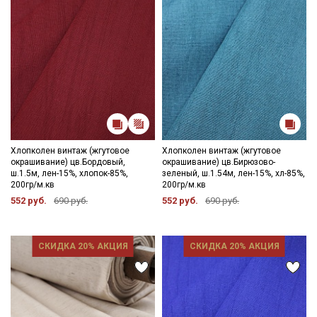
Хлопколен винтаж (жгутовое
Хлопколен винтаж (жгутовое
окрашивание) цв.Бордовый,
окрашивание) цв.Бирюзово-
ш.1.5м, лен-15%, хлопок-85%,
зеленый, ш.1.54м, лен-15%, хл-85%,
200гр/м.кв
200гр/м.кв
552 руб.
690 руб.
552 руб.
690 руб.
СКИДКА 20% АКЦИЯ
СКИДКА 20% АКЦИЯ