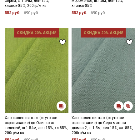
серый, ш.1.54м, лен-15%,
мороженое, ш.1.5м, лен-15%,
хлопок-85%, 200гр/м.кв
хлопок-85%
552 руб.
690 руб.
552 руб.
690 руб.
СКИДКА 20% АКЦИЯ
СКИДКА 20% АКЦИЯ
Хлопколен винтаж (жгутовое
Хлопколен винтаж (жгутовое
окрашивание) цв.Оливково-
окрашивание) цв.Серо-мятная
зеленый, ш.1.54м, лен-15%, хл-85%,
дымка-2, ш.1.5м, лен-15%, хл.-85%,
200гр/м.кв
200гр/м.кв
552 руб.
690 руб.
552 руб.
690 руб.