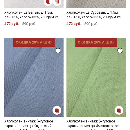
Хлопколен цв.Белый, ш.1.5м,
Хлопколен цв.Суровый, ш.1.5м,
лен-15%, хлопок-85%, 200гр/м.кв
лен-15%, хлопок-85%, 200гр/м.кв
472 руб.
590 руб.
472 руб.
590 руб.
СКИДКА 20% АКЦИЯ
СКИДКА 20% АКЦИЯ
Хлопколен винтаж (жгутовое
Хлопколен винтаж (жгутовое
окрашивание) цв.Кадетский
окрашивание) цв.Фисташковое