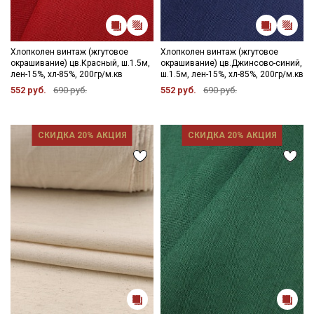
Хлопколен винтаж (жгутовое
Хлопколен винтаж (жгутовое
окрашивание) цв.Красный, ш.1.5м,
окрашивание) цв.Джинсово-синий,
лен-15%, хл-85%, 200гр/м.кв
ш.1.5м, лен-15%, хл-85%, 200гр/м.кв
552 руб.
690 руб.
552 руб.
690 руб.
СКИДКА 20% АКЦИЯ
СКИДКА 20% АКЦИЯ