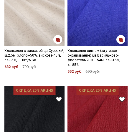
Хлопколен с вискозой цв.Суровый,
Хлопколен винтаж (жгутовое
ш.2.5м, хлопок-50%, вискоза-45%,
окрашивание) цв.Васильково-
лен-5%, 110гр/м.кв
фиолетовый, ш.1.54м, лен-15%,
хл-85%
632 руб.
790 руб.
552 руб.
690 руб.
СКИДКА 20% АКЦИЯ
СКИДКА 20% АКЦИЯ