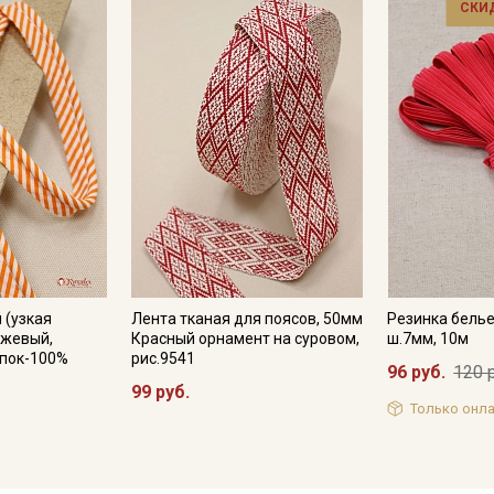
СКИ
 (узкая
Лента тканая для поясов, 50мм
Резинка белье
нжевый,
Красный орнамент на суровом,
ш.7мм, 10м
опок-100%
рис.9541
96 руб.
120 
99 руб.
Только онла