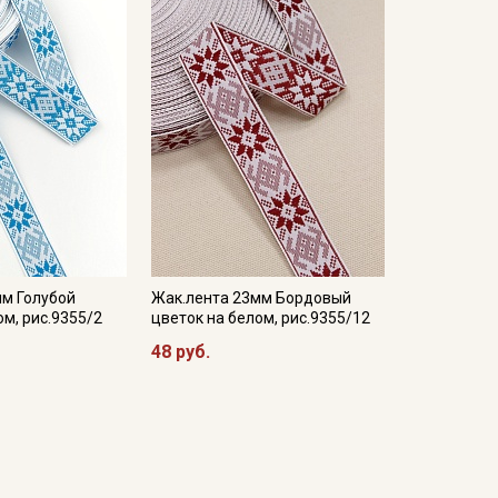
мм Голубой
Жак.лента 23мм Бордовый
ом, рис.9355/2
цветок на белом, рис.9355/12
48 руб.