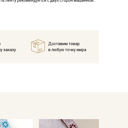
ать ленту рекомендуется с двух сторон машинной
 на которое будет пришиваться лента, необходимо
и стягивания жаккардовой лентой.
вала, наволочки, мебельные чехлы, используют в
й
Доставим товар
у заказу
в любую точку мира
ета ткани в зависимости от настроек вашего