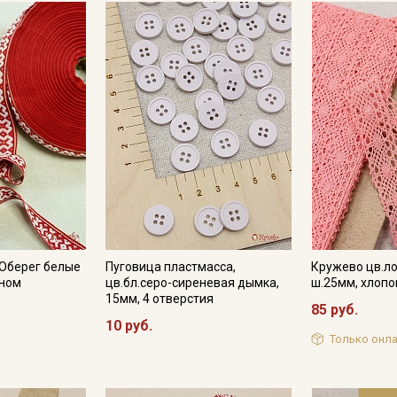
 Оберег белые
Пуговица пластмасса,
Кружево цв.л
сном
цв.бл.серо-сиреневая дымка,
ш.25мм, хлопо
15мм, 4 отверстия
85 руб.
10 руб.
Только онла