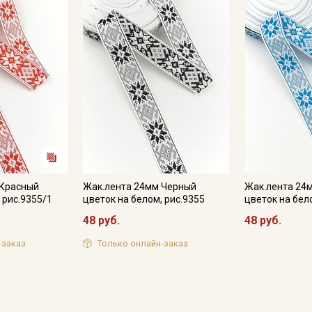
 Красный
Жак.лента 24мм Черный
Жак.лента 24
Секретная рассылка от
 рис.9355/1
цветок на белом, рис.9355
цветок на бел
48 руб.
48 руб.
Купава
-заказ
Только онлайн-заказ
Мы публикуем здесь дополнительные
промокоды и скидки до 30% на узкие
категории тканей