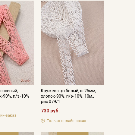
ососевый,
Кружево цв.белый, ш.25мм,
к-90%, п/э-10%
хлопок-90%, п/э-10%, 10м.,
рис.079/1
730 руб.
йн-заказ
Только онлайн-заказ