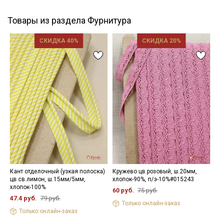
Товары из раздела Фурнитура
СКИДКА 40%
СКИДКА 20%
Кант отделочный (узкая полоска)
Кружево цв.розовый, ш.20мм,
П
цв.св.лимон, ш.15мм/5мм,
хлопок-90%, п/э-10%#015243
1
хлопок-100%
60 руб.
75 руб.
4
47.4 руб.
79 руб.
Только онлайн-заказ
Только онлайн-заказ