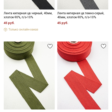
промокоды и скидки до 30% на узкие
категории тканей
Лента киперная цв.черный, 40мм,
Лента киперная цв.темно-серый,
хлопок-90%, п/э-10%
40мм, хлопок-90%, п/э-10%
Электронная почта
45 руб.
45 руб.
Только онлайн-заказ
Подписаться
Ознакомлен(а) с
Политикой обработки персональных
данных
и даю
Согласие на обработку персональных
данных
Даю
Согласие на получение рекламных и
информационных рассылок